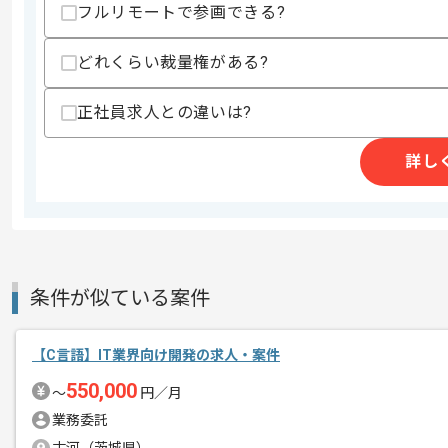
フルリモートで参画できる?
商談回数
1回
その他募集要項
どれくらい裁量権がある?
募集人数
1人
作業開始日
2025/11/11
正社員求人との違いは?
詳し
WDBココ株式会社は、主に医薬品および医療機器の
エージェントからのコ
究機関）です。
メント
社内の進捗システム開発（新規の開発）
条件が似ている案件
【C言語】IT業界向け開発の求人・案件
550,000
〜
円／月
業務委託