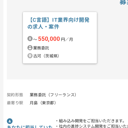
募
【C言語】IT業界向け開発
の求人・案件
550,000
〜
円／月
業務委託
古河（茨城県）
契約形態
業務委託（フリーランス）
最寄り駅
月島（東京都）
・組み込み開発をご担当いただきます。
・社内の進捗システム開発をご担当いた
あなたに担当していた