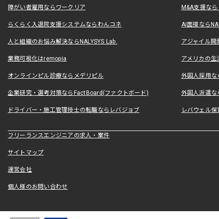
障がい者雇用ならワークリア
M&A支援な
らくらく入退院支援システムならわんコネ
AI面接ならNAL
人と組織のお悩み解決ならNALYSYS Lab.
アジャイル開発なら
業務可視化はremopia
アメリカの生活
オンラインピル診療ならメデリピル
外国人採用ならLe
企業研究・選考対策ならFactBoard(ファクトボード)
外国人派遣なら
ドライバー・施工管理技士の転職ならレバジョブ
レバウェル保
フリーランスエンジニアの求人・案件
サイトマップ
運営会社
個人様のお問い合わせ