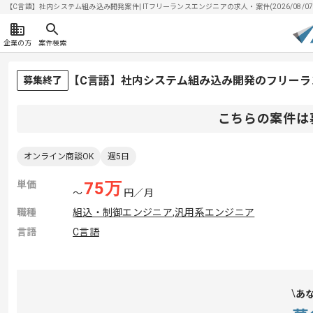
【C言語】社内システム組み込み開発案件| ITフリーランスエンジニアの求人・案件(2026/08/07
企業の方
案件検索
【C言語】社内システム組み込み開発のフリーラ
募集終了
こちらの案件は
オンライン商談OK
週5日
単価
75
万
〜
円／月
職種
組込・制御エンジニア
,
汎用系エンジニア
言語
C言語
あ