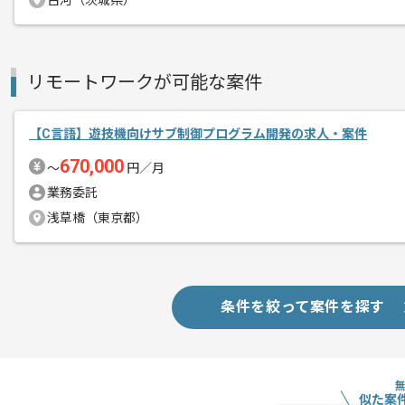
古河（茨城県）
リモートワークが可能な案件
【C言語】遊技機向けサブ制御プログラム開発の求人・案件
670,000
〜
円／月
業務委託
浅草橋（東京都）
条件を絞って案件を探す
似た案