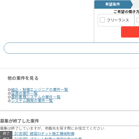
希望条件
ご希望の働き
フリーランス
他の案件を見る
組込・制御エンジニアの案件一覧
証券の案件一覧
基幹業務システムの案件一覧
システム開発の案件一覧
募集が終了した案件
募集は終了していますが、参画先を探す際にお役立てください
【C言語】建設ロボット施工機械制御
終了