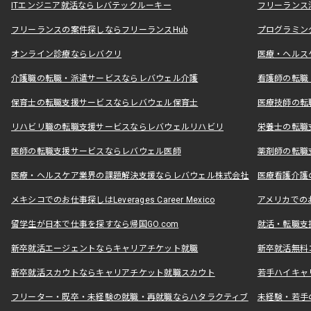
ITエンジニア就活ならレバテックルーキー
フリーランス
フリーランスの案件探しならフリーランスHub
プログラミン
オンライン診療ならレバクリ
医療・ヘルス
介護職の転職・派遣サービスならレバウェル介護
看護師の転職
保育士の転職支援サービスならレバウェル保育士
医療技師の転
リハビリ職の転職支援サービスならレバウェルリハビリ
栄養士の転職
医師の転職支援サービスならレバウェル医師
薬剤師の転職
医療・ヘルスケア業界の課題解決支援ならレバウェル株式会社
医療看護介護の
メキシコでのお仕事探しはLeverages Career Mexico
アメリカでのお仕事
留学生が日本で仕事を探すなら帰国GO.com
就活・転職支
新卒就活エージェントならキャリアチケット就職
新卒就活無料
新卒就活スカウトならキャリアチケット就職スカウト
若手ハイキャ
フリーター・既卒・未経験の就職・再就職ならハタラクティブ
未経験・若手