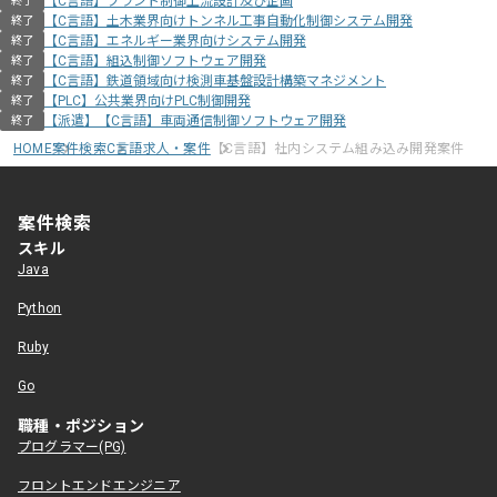
【C言語】プラント制御上流設計及び企画
終了
【C言語】土木業界向けトンネル工事自動化制御システム開発
終了
【C言語】エネルギー業界向けシステム開発
終了
【C言語】組込制御ソフトウェア開発
終了
【C言語】鉄道領域向け検測車基盤設計構築マネジメント
終了
【PLC】公共業界向けPLC制御開発
終了
【派遣】【C言語】車両通信制御ソフトウェア開発
終了
HOME
案件検索
C言語求人・案件
【C言語】社内システム組み込み開発案件
案件検索
スキル
Java
Python
Ruby
Go
職種・ポジション
プログラマー(PG)
フロントエンドエンジニア