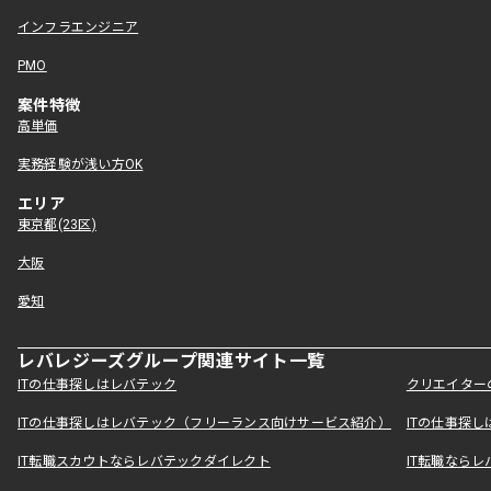
インフラエンジニア
PMO
案件特徴
高単価
実務経験が浅い方OK
エリア
東京都(23区)
大阪
愛知
レバレジーズグループ関連サイト一覧
ITの仕事探しはレバテック
クリエイター
ITの仕事探しはレバテック（フリーランス向けサービス紹介）
ITの仕事探
IT転職スカウトならレバテックダイレクト
IT転職なら