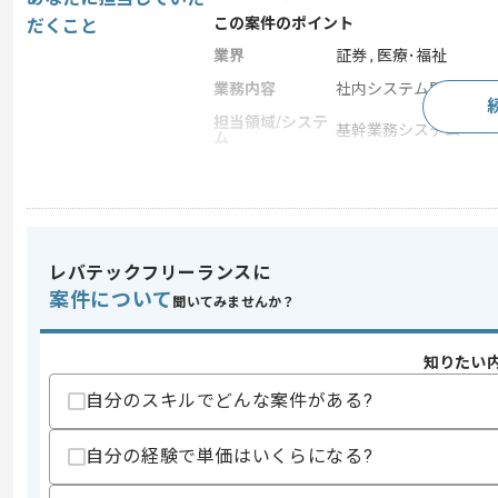
この案件のポイント
だくこと
業界
証券 , 医療･福祉
業務内容
社内システム開発 , シ
担当領域/システ
基幹業務システム
ム
特徴
20代活躍中 , 30代活躍中
求めるスキル
レバテックフリーランスに
スキル
・組み込み開発経験
案件について
聞いてみませんか？
・C言語開発経験
歓迎スキル
知りたい
・基本設計から要件定義のご経験
自分のスキルでどんな案件がある?
スキルに不安がある方へ
上記に似た経験やスキルをお持ちであれば申
自分の経験で単価はいくらになる?