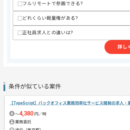
フルリモートで参画できる?
・システムやアーキテクチャ設計の経験
・要件定義や設計ドキュメント作成経験
・Gitによるバージョン管理経験
どれくらい裁量権がある?
・英語でのコミュニケーション
歓迎スキル
正社員求人との違いは?
・AWSや GCP 等のクラウド基盤の知見
・パフォーマンス計測やボトルネック調
詳し
スキルに不安がある方へ
上記に似た経験やスキルをお持ちであれば申
条件が似ている案件
商談回数
1回
その他募集要項
募集人数
1人
【TypeScript】バックオフィス業務効率化サービス開発の求人・
作業開始日
2026/06/01
4,380
〜
円／時
業務委託
レバテックでの実績がある企業の案件で