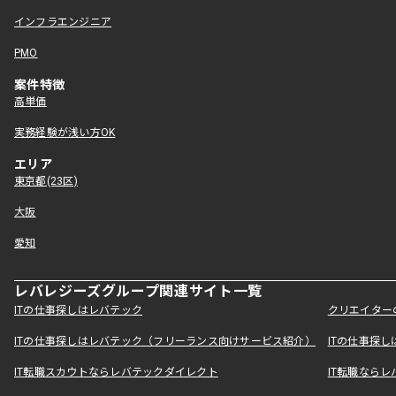
インフラエンジニア
PMO
案件特徴
高単価
実務経験が浅い方OK
エリア
東京都(23区)
大阪
愛知
レバレジーズグループ関連サイト一覧
ITの仕事探しはレバテック
クリエイター
ITの仕事探しはレバテック（フリーランス向けサービス紹介）
ITの仕事探
IT転職スカウトならレバテックダイレクト
IT転職なら