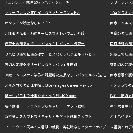
ITエンジニア就活ならレバテックルーキー
フリーランス
フリーランスの案件探しならフリーランスHub
プログラミン
オンライン診療ならレバクリ
医療・ヘルス
介護職の転職・派遣サービスならレバウェル介護
看護師の転職
保育士の転職支援サービスならレバウェル保育士
医療技師の転
リハビリ職の転職支援サービスならレバウェルリハビリ
栄養士の転職
医師の転職支援サービスならレバウェル医師
薬剤師の転職
医療・ヘルスケア業界の課題解決支援ならレバウェル株式会社
医療看護介護の
メキシコでのお仕事探しはLeverages Career Mexico
アメリカでのお仕事
留学生が日本で仕事を探すなら帰国GO.com
就活・転職支
新卒就活エージェントならキャリアチケット就職
新卒就活無料
新卒就活スカウトならキャリアチケット就職スカウト
若手ハイキャ
フリーター・既卒・未経験の就職・再就職ならハタラクティブ
未経験・若手