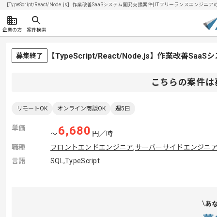
【TypeScript/React/Node.js】作業改善SaaSシステム開発支援案件| ITフリーランスエンジニア
企業の方
案件検索
【TypeScript/React/Node.js】作業改
募集終了
こちらの案件は
リモートOK
オンライン商談OK
週5日
単価
6,680
〜
円／時
職種
フロントエンドエンジニア
,
サーバーサイドエンジニ
言語
SQL
,
TypeScript
あ