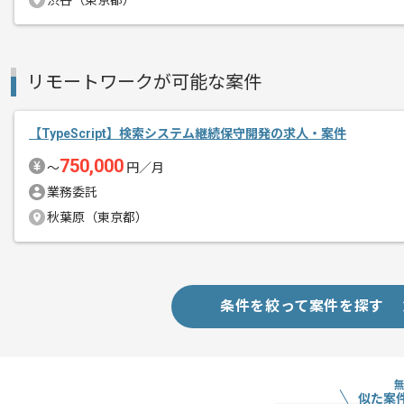
渋谷（東京都）
エージェントからのコ
メント
TypeScriptの経験を活かし、フル
新しいアイディアや技術を積極的に導入
リモートワークが可能な案件
経験豊富なメンバーと成長が出来る環境
スキルアップされたい方、長期的に参画
【TypeScript】検索システム継続保守開発の求人・案件
750,000
〜
円／月
英語でのコミュニケーションが必須とな
業務委託
ご希望の方にはオススメです。
秋葉原（東京都）
基本的にはフルリモート作業を見込んで
条件を絞って案件を探す
似た案