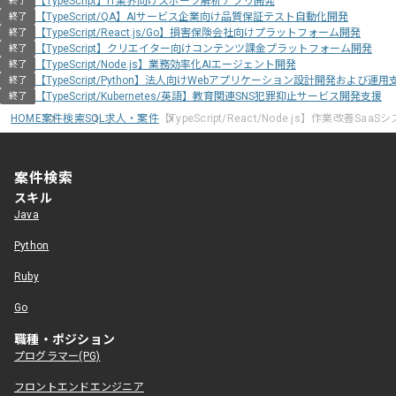
【TypeScript】IT業界向けスポーツ解析アプリ開発
終了
【TypeScript/QA】AIサービス企業向け品質保証テスト自動化開発
終了
【TypeScript/React.js/Go】損害保険会社向けプラットフォーム開発
終了
【TypeScript】クリエイター向けコンテンツ課金プラットフォーム開発
終了
【TypeScript/Node.js】業務効率化AIエージェント開発
終了
【TypeScript/Python】法人向けWebアプリケーション設計開発および運用
終了
【TypeScript/Kubernetes/英語】教育関連SNS犯罪抑止サービス開発支援
終了
HOME
案件検索
SQL求人・案件
【TypeScript/React/Node.js】作業改善S
案件検索
スキル
Java
Python
Ruby
Go
職種・ポジション
プログラマー(PG)
フロントエンドエンジニア