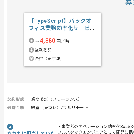
募
【TypeScript】バックオ
フィス業務効率化サービス
開発...の求人・案件
4,380
〜
円／時
業務委託
渋谷（東京都）
契約形態
業務委託（フリーランス）
最寄り駅
銀座（東京都）/フルリモート
・事業者のオペレーション効率化SaaS
フルスタックエンジニアとして開発に携
あなたに担当していた