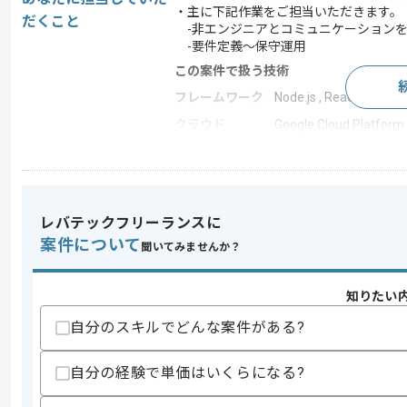
・主に下記作業をご担当いただきます。
だくこと
-非エンジニアとコミュニケーションを
-要件定義～保守運用
この案件で扱う技術
フレームワーク
Node.js , React
クラウド
Google Cloud Platform
開発ツール
Git
この案件のポイント
業務内容
新規開発 , 追加開発 ,
レバテックフリーランスに
担当領域/システ
クラウドサービス
案件について
ム
聞いてみませんか？
特徴
参画実績あり , 外国籍
知りたい
自分のスキルでどんな案件がある?
求めるスキル
スキル
・Webアプリケーションの開発経験(5年
自分の経験で単価はいくらになる?
・ReactまたはNode.jsを用いた開発経験
・事業会社での開発経験