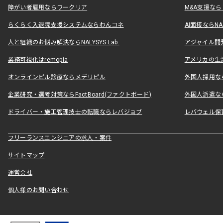
障がい者雇用ならワークリア
M&A支援な
らくらく入退院支援システムならわんコネ
AI面接ならNAL
人と組織のお悩み解決ならNALYSYS Lab.
アジャイル開発なら
業務可視化はremopia
アメリカの生活
オンラインピル診療ならメデリピル
外国人採用ならLe
企業研究・選考対策ならFactBoard(ファクトボード)
外国人派遣なら
ドライバー・施工管理技士の転職ならレバジョブ
レバウェル保
フリーランスエンジニアの求人・案件
サイトマップ
運営会社
個人様のお問い合わせ