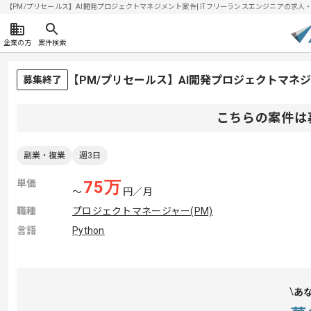
【PM/プリセールス】AI開発プロジェクトマネジメント案件| ITフリーランスエンジニアの求人・案件(
企業の方
案件検索
【PM/プリセールス】AI開発プロジェクトマネ
募集終了
こちらの案件は
副業・複業
週3日
単価
75
万
〜
円／月
職種
プロジェクトマネージャー(PM)
言語
Python
あ