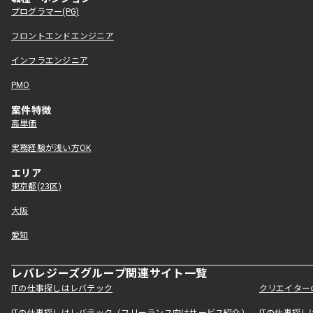
プログラマー(PG)
フロントエンドエンジニア
インフラエンジニア
PMO
案件特徴
高単価
実務経験が浅い方OK
エリア
東京都(23区)
大阪
愛知
レバレジーズグループ関連サイト一覧
ITの仕事探しはレバテック
クリエイター