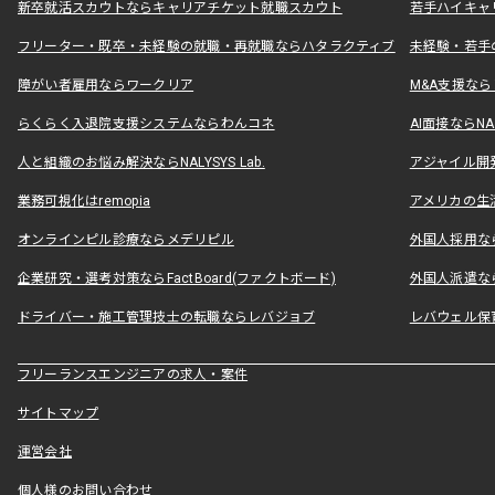
新卒就活スカウトならキャリアチケット就職スカウト
若手ハイキャ
フリーター・既卒・未経験の就職・再就職ならハタラクティブ
未経験・若手
障がい者雇用ならワークリア
M&A支援な
らくらく入退院支援システムならわんコネ
AI面接ならNAL
人と組織のお悩み解決ならNALYSYS Lab.
アジャイル開発なら
業務可視化はremopia
アメリカの生活
オンラインピル診療ならメデリピル
外国人採用ならLe
企業研究・選考対策ならFactBoard(ファクトボード)
外国人派遣なら
ドライバー・施工管理技士の転職ならレバジョブ
レバウェル保
フリーランスエンジニアの求人・案件
サイトマップ
運営会社
個人様のお問い合わせ