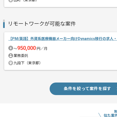
田町（東京都）
リモートワークが可能な案件
【PM/英語】外資系医療機器メーカー向けDynamics移行の求人
950,000
〜
円／月
業務委託
九段下（東京都）
条件を絞って案件を探す
似た案