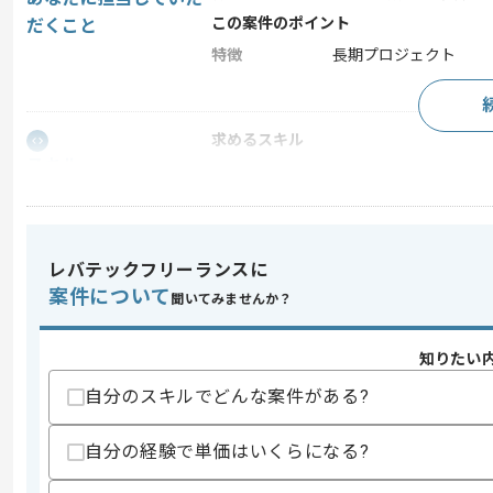
この案件のポイント
だくこと
特徴
長期プロジェクト
求めるスキル
スキル
・顧客折衝経験
歓迎スキル
・AI製品開発プロジェクト経験
・Python案件プロジェクト経験
レバテックフリーランスに
案件について
スキルに不安がある方へ
聞いてみませんか？
上記に似た経験やスキルをお持ちであれば申
知りたい
自分のスキルでどんな案件がある?
精算条件
有
精算・お支払い
自分の経験で単価はいくらになる?
精算基準時間
140時間〜180時間
支払いサイト
15日