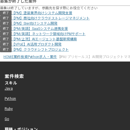
募集が終了した案件
募集は終了していますが、参画先を探す際にお役立てください
【PM】塗装業界向けシステム開発支援
終了
【PM】商社向けクラウドストレージマネジメント
終了
【PM】SIer向けシステム開発
終了
【PM/英語】SaaSシステム連携支援
終了
【PM/英語】ネットワーク領域向けPMサポート
終了
【PM/上流】AIエージェント基盤新規構築
終了
【VPoE】AI活用プロダクト開発
終了
【PM】クラウドシフトプロジェクト
終了
HOME
案件検索
Python求人・案件
【PM/プリセールス】AI開発プロジェクトマ
案件検索
スキル
Java
Python
Ruby
Go
職種・ポジション