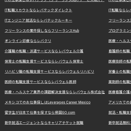
ITの仕事探しはレバテック（フリーランス向けサービス紹介）
ITの仕事探
IT転職スカウトならレバテックダイレクト
IT転職なら
ITエンジニア就活ならレバテックルーキー
フリーランス
フリーランスの案件探しならフリーランスHub
プログラミン
オンライン診療ならレバクリ
医療・ヘルス
介護職の転職・派遣サービスならレバウェル介護
看護師の転職
保育士の転職支援サービスならレバウェル保育士
医療技師の転
リハビリ職の転職支援サービスならレバウェルリハビリ
栄養士の転職
医師の転職支援サービスならレバウェル医師
薬剤師の転職
医療・ヘルスケア業界の課題解決支援ならレバウェル株式会社
医療看護介護の
メキシコでのお仕事探しはLeverages Career Mexico
アメリカでのお仕事
留学生が日本で仕事を探すなら帰国GO.com
就活・転職支
新卒就活エージェントならキャリアチケット就職
新卒就活無料