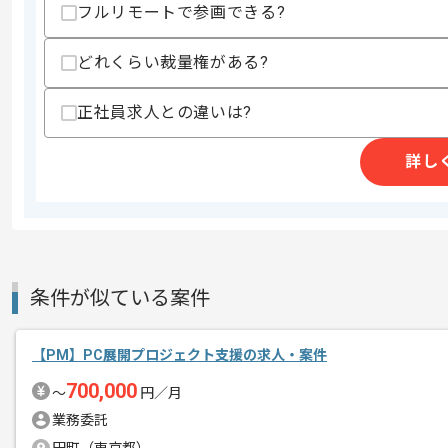
フルリモートで参画できる?
どれくらい裁量権がある?
商談回数
1回
その他募集要項
募集人数
3人
正社員求人との違いは?
作業開始日
2019/03/04
詳し
AIの開発で複数の資金調達にも成功し
エージェントからのコ
メント
新規事業においてプロジェクトマネージ
条件が似ている案件
自身で考え自走できる方におすすめです
【PM】PC展開プロジェクト支援の求人・案件
700,000
〜
円／月
業務委託