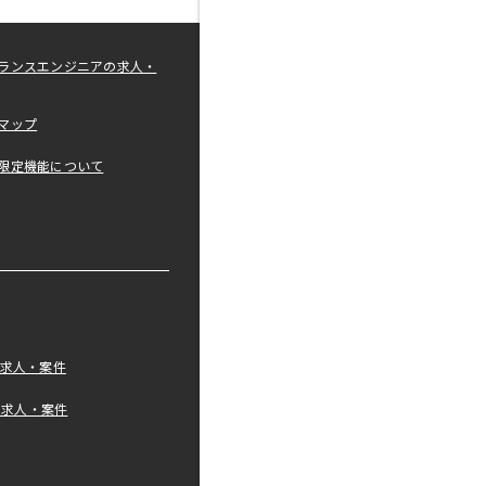
ランスエンジニアの求人・
マップ
限定機能について
の求人・案件
tの求人・案件