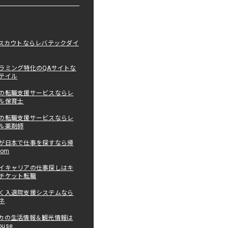
職スカウトならレバテックダイ
ラミング特化のQAサイトな
テイル
の転職支援サービスならレ
ル保育士
の転職支援サービスならレ
ル薬剤師
が日本で仕事を探すなら帰
com
イキャリアの仕事探しはキ
チケット転職
く入退院支援システムなら
ネ
カの生活情報＆観光情報は
ouse