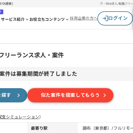
/06更新)
IT・Web求人/転職
フリ
！
ログイン
採用企業の方へ
サービス紹介
お役立ちコンテンツ
のフリーランス求人・案件
案件は募集期間が終了しました
を探す
似た案件を提案してもらう
収支シミュレーション
）
最寄り駅
調布（東京都）/フルリモ