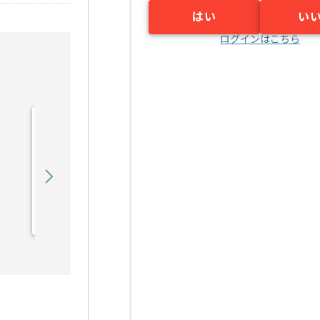
はい
い
ログインはこちら
【専門学校向け】舞台音響
制作講師の求人・案件
600,000
〜
円／月
業務委託
蒲田（東京都）