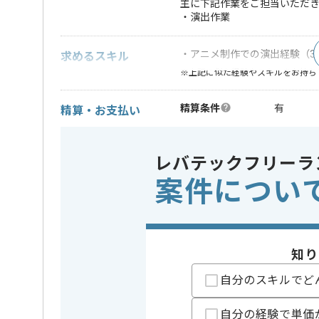
主に下記作業をご担当いただ
・演出作業
・アニメ制作での演出経験（3
求めるスキル
※上記に似た経験やスキルをお持ち
精算条件
有
精算・お支払い
精算基準時間
140時間
支払いサイト
15日
レバテックフリーラ
案件につい
担当者より
アニメのグロス請けのスタジオを立ち上げ、TVアニメ
他にもゲームシナリオやアニメ脚本等を受託制作して
知り
自分のスキルでど
自分の経験で単価