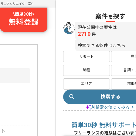
ーランスクリエイター案件
\
簡単30秒
/
案件
探す
を
無料登録
現在公開中の案件は
2710
件
検索できる条件はこちら
リモート
単
職種
言語・
エリア
稼働
検索する
AI検索を使ってみる
簡単30秒 無料サポー
ート
フリーランスの経験はございま