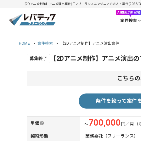
【2Dアニメ制作】アニメ演出案件| ITフリーランスエンジニアの求人・案件(2026/08
AI検索が新登場
案件検索
HOME
案件検索
【2Dアニメ制作】アニメ演出案件
【2Dアニメ制作】アニメ演出
募集終了
こちらの
条件を絞って案件
700,000
単価
〜
円／月
（
契約形態
業務委託（フリーランス）