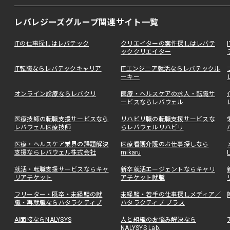
レバレジーズグループ関連サイト一覧
ITの仕事探しはレバテック
クリエイターの案件探しはレバテ
ッククリエイター
IT転職ならレバテックキャリア
ITエンジニア就活ならレバテックル
ーキー
オンライン診療ならレバクリ
医療・ヘルスケアの求人・転職サ
ービスならレバウェル
医療技師の転職支援サービスなら
リハビリ職の転職支援サービスな
レバウェル医療技師
らレバウェルリハビリ
医療・ヘルスケア業界の課題解決
医療看護介護のお仕事探しなら
支援ならレバウェル株式会社
mikaru
就活・転職支援サービスならキャ
新卒就活エージェントならキャリ
リアチケット
アチケット就職
フリーター・既卒・未経験の就
未経験・若手の仕事探しメディア／
職・再就職ならハタラクティブ
ハタラクティブ プラス
AI面接ならNALYSYS
人と組織のお悩み解決なら
NALYSYS Lab.