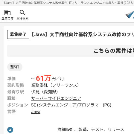
【Java】大手商社向け基幹系システム改修案件| ITフリーランスエンジニアの求人・案件(2026/0
企業の方
案件検索
【Java】大手商社向け基幹系システム改修のフ
募集終了
こちらの案件は
週5日
61
万
単価
〜
円／月
契約形態
業務委託（フリーランス）
最寄り駅
伏見（愛知県）
職種
サーバーサイドエンジニア
ポジション
SE (システムエンジニア)
プログラマー(PG)
言語
Java
詳細設計、製造、テスト、リリース