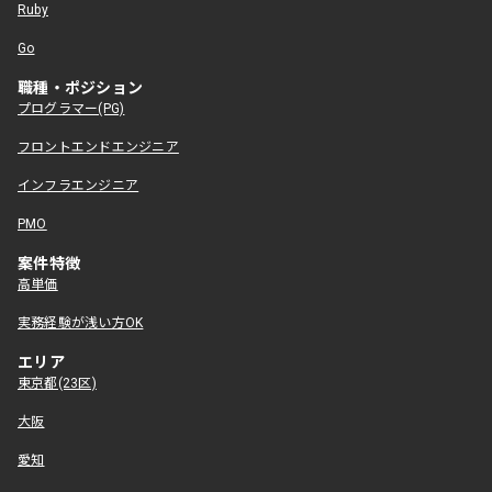
Ruby
Go
職種・ポジション
プログラマー(PG)
フロントエンドエンジニア
インフラエンジニア
PMO
案件特徴
高単価
実務経験が浅い方OK
エリア
東京都(23区)
大阪
愛知