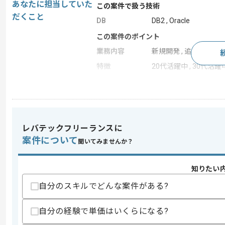
あなたに担当していた
この案件で扱う技術
だくこと
DB
DB2 , Oracle
この案件のポイント
業務内容
新規開発 , 追加開発 ,
特徴
20代活躍中 , 30代活躍中
求めるスキル
スキル
・Javaでの開発経験
レバテックフリーランスに
・Oracle、DB2の使用経験
案件について
聞いてみませんか？
スキルに不安がある方へ
上記に似た経験やスキルをお持ちであれば申
知りたい
自分のスキルでどんな案件がある?
精算条件
有
自分の経験で単価はいくらになる?
精算・お支払い
精算基準時間
150時間〜180時間