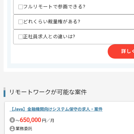
支払いサイト
15日
フルリモートで参画できる?
どれくらい裁量権がある?
商談回数
1回
正社員求人との違いは?
その他募集要項
募集人数
1人
作業開始日
2019/04/01
詳し
大手商社向けの基幹システム開発です。
エージェントからのコ
DB側も多く触っていただきます。
メント
リモートワークが可能な案件
【Java】金融機関向けシステム保守の求人・案件
650,000
〜
円／月
業務委託