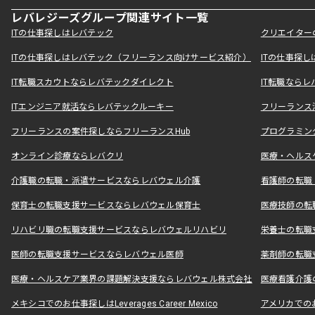
レバレジーズグループ関連サイト一覧
ITの仕事探しはレバテック
クリエイター
ITの仕事探しはレバテック（フリーランス向けサービス紹介）
ITの仕事探
IT転職スカウトならレバテックダイレクト
IT転職なら
ITエンジニア就活ならレバテックルーキー
フリーランス
フリーランスの案件探しならフリーランスHub
プログラミン
オンライン診療ならレバクリ
医療・ヘルス
介護職の転職・派遣サービスならレバウェル介護
看護師の転職
保育士の転職支援サービスならレバウェル保育士
医療技師の転
リハビリ職の転職支援サービスならレバウェルリハビリ
栄養士の転職
医師の転職支援サービスならレバウェル医師
薬剤師の転職
医療・ヘルスケア業界の課題解決支援ならレバウェル株式会社
医療看護介護の
メキシコでのお仕事探しはLeverages Career Mexico
アメリカでのお仕事