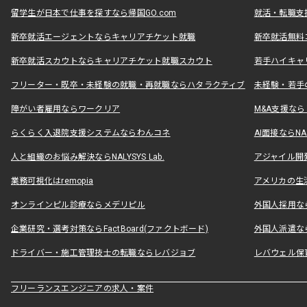
留学生が日本で仕事を探すなら帰国GO.com
就活・転職支
新卒就活エージェントならキャリアチケット就職
新卒就活無料
新卒就活スカウトならキャリアチケット就職スカウト
若手ハイキャ
フリーター・既卒・未経験の就職・再就職ならハタラクティブ
未経験・若手
障がい者雇用ならワークリア
M&A支援な
らくらく入退院支援システムならわんコネ
AI面接ならNAL
人と組織のお悩み解決ならNALYSYS Lab.
アジャイル開発なら
業務可視化はremopia
アメリカの生活
オンラインピル診療ならメデリピル
外国人採用ならLe
企業研究・選考対策ならFactBoard(ファクトボード)
外国人派遣なら
ドライバー・施工管理技士の転職ならレバジョブ
レバウェル保
フリーランスエンジニアの求人・案件