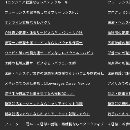
ITエンジニア就活ならレバテックルーキー
フリーランス
フリーランスの案件探しならフリーランスHub
プログラミン
オンライン診療ならレバクリ
医療・ヘルス
介護職の転職・派遣サービスならレバウェル介護
看護師の転職
保育士の転職支援サービスならレバウェル保育士
医療技師の転
リハビリ職の転職支援サービスならレバウェルリハビリ
栄養士の転職
医師の転職支援サービスならレバウェル医師
薬剤師の転職
医療・ヘルスケア業界の課題解決支援ならレバウェル株式会社
医療看護介護の
メキシコでのお仕事探しはLeverages Career Mexico
アメリカでのお仕事
留学生が日本で仕事を探すなら帰国GO.com
就活・転職支
新卒就活エージェントならキャリアチケット就職
新卒就活無料
新卒就活スカウトならキャリアチケット就職スカウト
若手ハイキャ
フリーター・既卒・未経験の就職・再就職ならハタラクティブ
未経験・若手