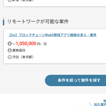
新橋（東京都）
その他募集要項
募集人数
1人
作業開始日
2025/12/15
リモートワークが可能な案件
レバテックグループ会社での自社サービ
【Go】ブロックチェーンWeb3領域アプリ開発の求人・案件
エージェントからのコ
1,050,000
メント
〜
円／月
風通しが良く、裁量権も持てる現場なの
業務委託
意見を言い合って良いものを一緒に作っ
渋谷（東京都）
条件を絞って案件を探す
似た案