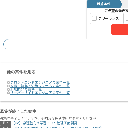
希望条件
ご希望の働き
フリーランス
他の案件を見る
フロントエンドエンジニアの案件一覧
人事・給与・労務システムの案件一覧
追加開発の案件一覧
サーバーサイドエンジニアの案件一覧
募集が終了した案件
募集は終了していますが、参画先を探す際にお役立てください
【Go】学習塾向け学習アプリ管理画面開発
終了