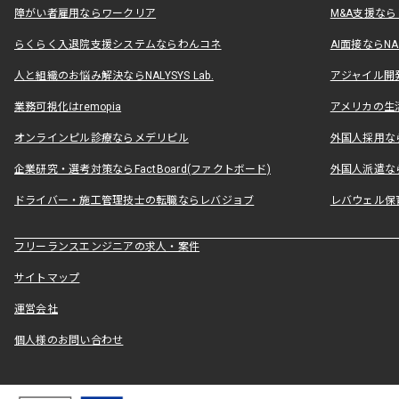
障がい者雇用ならワークリア
M&A支援な
らくらく入退院支援システムならわんコネ
AI面接ならNAL
人と組織のお悩み解決ならNALYSYS Lab.
アジャイル開発なら
業務可視化はremopia
アメリカの生活
オンラインピル診療ならメデリピル
外国人採用ならLe
企業研究・選考対策ならFactBoard(ファクトボード)
外国人派遣なら
ドライバー・施工管理技士の転職ならレバジョブ
レバウェル保
フリーランスエンジニアの求人・案件
サイトマップ
運営会社
個人様のお問い合わせ