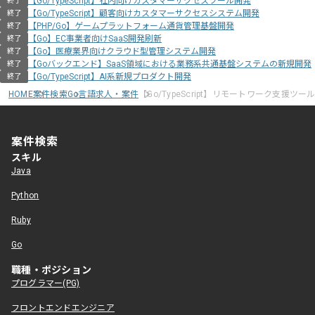
【Go/TypeScript】社内向けカスタマーサクセスツール開発
終了
【Go/TypeScript】顧客向けカスタマーサクセスシステム開発
終了
【PHP/Go】ゲームプラットフォーム通貨管理基盤開発
終了
【Go】EC事業者向けSaaS開発刷新
終了
【Go】医療業界向けクラウド型管理システム開発
終了
【Goバックエンド】SaaS領域における業務系共通基盤システムの新規開発
終了
【Go/TypeScript】AI系新規プロダクト開発
終了
HOME
案件検索
Go言語求人・案件
【Go/TypeScript】リモートワーク支援ツ
案件検索
スキル
Java
Python
Ruby
Go
職種・ポジション
プログラマー(PG)
フロントエンドエンジニア