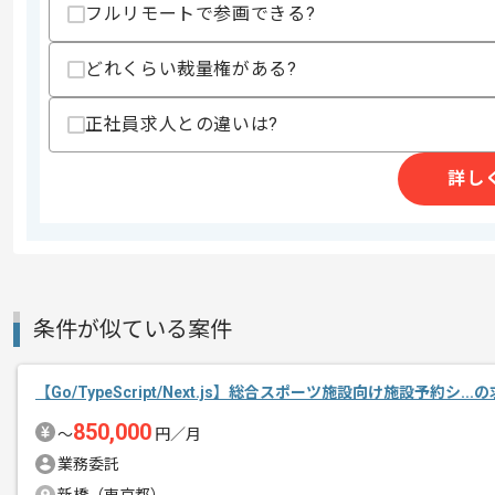
フルリモートで参画できる?
スキル
・Webアプリケーションの設計開発経験(
・Goを用いた開発経験（3年以上）
・Next.jsを用いた開発経験（1年以上）
どれくらい裁量権がある?
歓迎スキル
正社員求人との違いは?
・クラウドインフラ環境での開発経験
・他の人の設計やコードのレビューを行
・チームの課題の発見や改善に取り組ん
詳し
スキルに不安がある方へ
上記に似た経験やスキルをお持ちであれば申
条件が似ている案件
精算条件
有
精算・お支払い
精算基準時間
140時間〜180時間
【Go/TypeScript/Next.js】総合スポーツ施設向け施設予約シ..
支払いサイト
15日
850,000
〜
円／月
業務委託
商談回数
1回