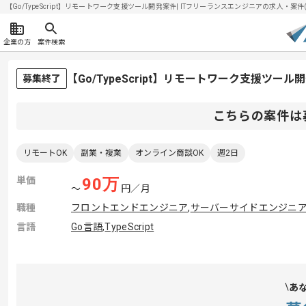
【Go/TypeScript】リモートワーク支援ツール開発案件| ITフリーランスエンジニアの求人・案件(20
企業の方
案件検索
【Go/TypeScript】リモートワーク支援ツ
募集終了
こちらの案件は
リモートOK
副業・複業
オンライン商談OK
週2日
単価
90
万
〜
円／月
職種
フロントエンドエンジニア
,
サーバーサイドエンジニ
言語
Go言語
,
TypeScript
あ