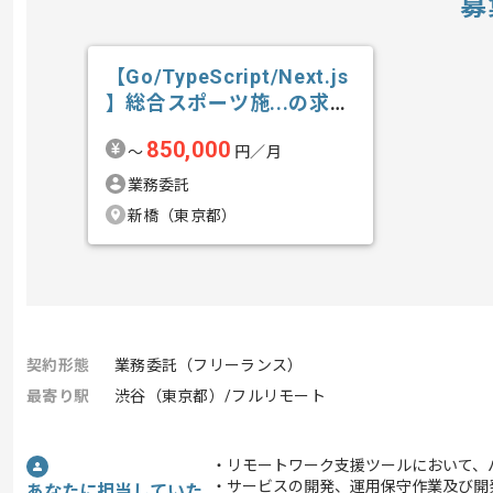
募
【Go/TypeScript/Next.js
】総合スポーツ施...の求
人・案件
850,000
〜
円／月
業務委託
新橋（東京都）
契約形態
業務委託（フリーランス）
最寄り駅
渋谷（東京都）/フルリモート
・リモートワーク支援ツールにおいて、
・サービスの開発、運用保守作業及び開
あなたに担当していた