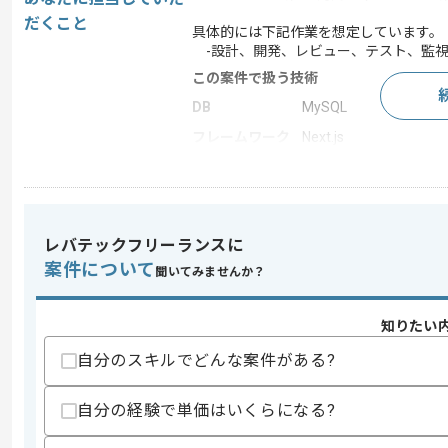
だくこと
具体的には下記作業を想定しています。
-設計、開発、レビュー、テスト、監視
この案件で扱う技術
DB
MySQL
フレームワーク
Next.js
クラウド
AWS
開発ツール
GitHub , Docker
この案件のポイント
レバテックフリーランスに
業界
医療･福祉
案件について
聞いてみませんか？
業務内容
新規開発 , 追加開発
担当領域/システ
人事・給与・労務シス
知りたい
ム
自分のスキルでどんな案件がある?
特徴
参画実績あり , 長期プ
自分の経験で単価はいくらになる?
求めるスキル