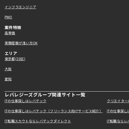
インフラエンジニア
PMO
案件特徴
高単価
実務経験が浅い方OK
エリア
東京都(23区)
大阪
愛知
レバレジーズグループ関連サイト一覧
ITの仕事探しはレバテック
クリエイター
ITの仕事探しはレバテック（フリーランス向けサービス紹介）
ITの仕事探
IT転職スカウトならレバテックダイレクト
IT転職なら