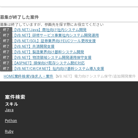
募集が終了した案件
募集は終了していますが、参画先を探す際にお役立てください
【VB.NET/Java】商社向け社内システム開発
終了
【VB.NET】研修サービス事業社内システム開発運用
終了
【VB.NET/SQL】証券業界向けEUCツール更改支援
終了
【VB.NET】共済開発支援
終了
【VB.NET】製造業界向け基幹システム開発
終了
【VB.NET】物流領域システム開発運用保守支援
終了
【ASP.NET】損保向け既存システム脱IE対応
終了
【VB.NET/C#/C#.NET】社内向け基幹システム導入支援
終了
HOME
案件検索
VB求人・案件
【VB.NET】電力向けシステム保守/追加開発案件
案件検索
スキル
Java
Python
Ruby