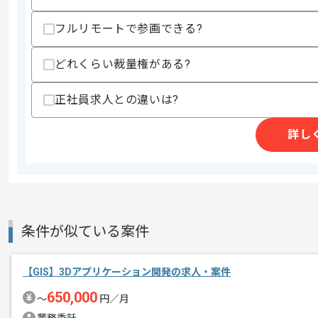
精算条件
有
フルリモートで参画できる?
精算・お支払い
精算基準時間
140時間〜200時間
支払いサイト
15日
どれくらい裁量権がある?
正社員求人との違いは?
商談回数
1回
その他募集要項
詳し
募集人数
2人
作業開始日
2019/09/02
大手Si実績のある企業での案件でござい
条件が似ている案件
エージェントからのコ
メント
長期案件を想定しておりますので、
【GIS】3Dアプリケーション開発の求人・案件
腰を据えた参画をご希望の方におすすめ
650,000
〜
円／月