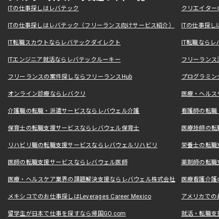
ITの仕事探しはレバテック
クリエイター
ITの仕事探しはレバテック（フリーランス向けサービス紹介）
ITの仕事探
IT転職スカウトならレバテックダイレクト
IT転職なら
ITエンジニア就活ならレバテックルーキー
フリーランス
フリーランスの案件探しならフリーランスHub
プログラミン
オンライン診療ならレバクリ
医療・ヘルス
介護職の転職・派遣サービスならレバウェル介護
看護師の転職
保育士の転職支援サービスならレバウェル保育士
医療技師の転
リハビリ職の転職支援サービスならレバウェルリハビリ
栄養士の転職
医師の転職支援サービスならレバウェル医師
薬剤師の転職
医療・ヘルスケア業界の課題解決支援ならレバウェル株式会社
医療看護介護の
メキシコでのお仕事探しはLeverages Career Mexico
アメリカでのお仕事
留学生が日本で仕事を探すなら帰国GO.com
就活・転職支