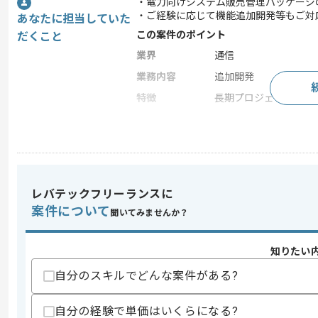
・電力向けシステム販売管理パッケージ
・ご経験に応じて機能追加開発等もご対
あなたに担当していた
この案件のポイント
だくこと
業界
通信
業務内容
追加開発
特徴
長期プロジェクト
求めるスキル
スキル
・VB.NETを用いた開発経験
・OracleDBを用いた開発経験
レバテックフリーランスに
歓迎スキル
案件について
聞いてみませんか？
・ASTERIAの使用経験
知りたい
スキルに不安がある方へ
上記に似た経験やスキルをお持ちであれば申
自分のスキルでどんな案件がある?
自分の経験で単価はいくらになる?