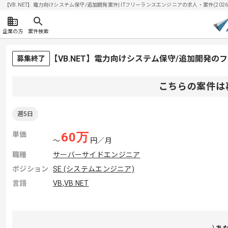
【VB.NET】電力向けシステム保守/追加開発案件| ITフリーランスエンジニアの求人・案件(2026/0
企業の方
案件検索
【VB.NET】電力向けシステム保守/追加開発の
募集終了
こちらの案件は
週5日
単価
60
万
〜
円／月
職種
サーバーサイドエンジニア
ポジション
SE (システムエンジニア)
言語
VB
,
VB.NET