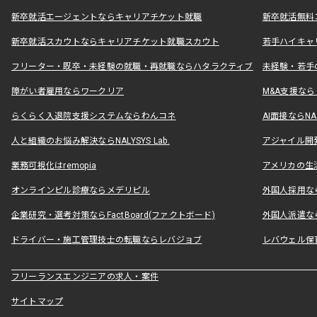
新卒就活エージェントならキャリアチケット就職
新卒就活無料
新卒就活スカウトならキャリアチケット就職スカウト
若手ハイキャ
フリーター・既卒・未経験の就職・再就職ならハタラクティブ
未経験・若手
障がい者雇用ならワークリア
M&A支援な
らくらく入退院支援システムならわんコネ
AI面接ならNAL
人と組織のお悩み解決ならNALYSYS Lab.
アジャイル開発なら
業務可視化はremopia
アメリカの生活
オンラインピル診療ならメデリピル
外国人採用ならLe
企業研究・選考対策ならFactBoard(ファクトボード)
外国人派遣なら
ドライバー・施工管理技士の転職ならレバジョブ
レバウェル保
フリーランスエンジニアの求人・案件
サイトマップ