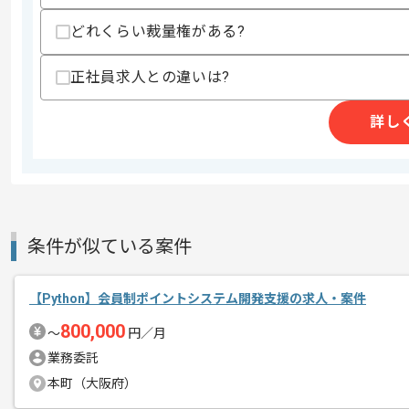
その他募集要項
募集人数
2人
どれくらい裁量権がある?
作業開始日
2025/01/01
正社員求人との違いは?
週2日～3日ほどリモートでの作業を想
詳し
エージェントからのコ
※リモート頻度は習熟度や状況に応じて
メント
条件が似ている案件
【Python】会員制ポイントシステム開発支援の求人・案件
800,000
〜
円／月
業務委託
本町（大阪府）