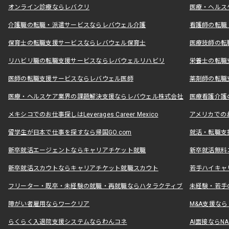
オンライン診療ならレバクリ
医療・ヘルス
介護職の転職・派遣サービスならレバウェル介護
看護師の転職
保育士の転職支援サービスならレバウェル保育士
医療技師の転
リハビリ職の転職支援サービスならレバウェルリハビリ
栄養士の転職
医師の転職支援サービスならレバウェル医師
薬剤師の転職
医療・ヘルスケア業界の課題解決支援ならレバウェル株式会社
医療看護介護の
メキシコでのお仕事探しはLeverages Career Mexico
アメリカでのお仕事
留学生が日本で仕事を探すなら帰国GO.com
就活・転職支
新卒就活エージェントならキャリアチケット就職
新卒就活無料
新卒就活スカウトならキャリアチケット就職スカウト
若手ハイキャ
フリーター・既卒・未経験の就職・再就職ならハタラクティブ
未経験・若手
障がい者雇用ならワークリア
M&A支援な
らくらく入退院支援システムならわんコネ
AI面接ならNAL