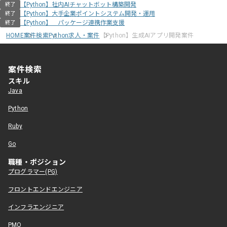
【Python】社内AIチャットボット構築開発
終了
【Python】大手企業ポイントシステム開発・運用
終了
【Python】 パッケージ連携作業支援
終了
HOME
案件検索
Python求人・案件
【Python】生成AIアプリ開発案件
案件検索
スキル
Java
Python
Ruby
Go
職種・ポジション
プログラマー(PG)
フロントエンドエンジニア
インフラエンジニア
PMO