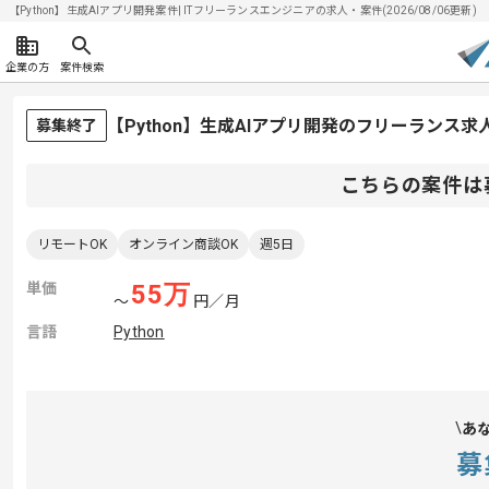
【Python】生成AIアプリ開発案件| ITフリーランスエンジニアの求人・案件(2026/08/06更新)
企業の方
案件検索
【Python】生成AIアプリ開発のフリーランス求
募集終了
こちらの案件は
リモートOK
オンライン商談OK
週5日
単価
55
万
〜
円／月
言語
Python
あ
募