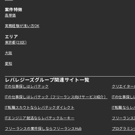
案件特徴
高単価
実務経験が浅い方OK
エリア
東京都(23区)
大阪
愛知
レバレジーズグループ関連サイト一覧
ITの仕事探しはレバテック
クリエイター
ITの仕事探しはレバテック（フリーランス向けサービス紹介）
ITの仕事探
IT転職スカウトならレバテックダイレクト
IT転職なら
ITエンジニア就活ならレバテックルーキー
フリーランス
フリーランスの案件探しならフリーランスHub
プログラミン