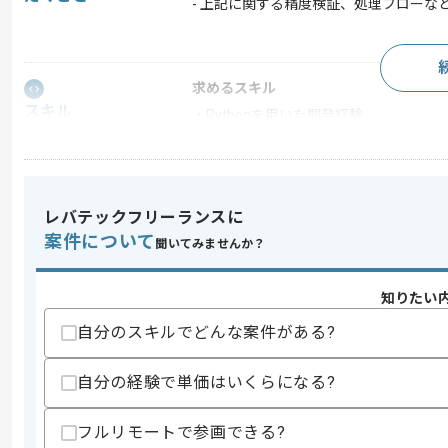
- 上記に関する精度検証、処理フローな
求めるスキル
スキル
・Pythonを用いた開発経験
・生成AI関連の案件に参画した経験、ま
スキルに不安がある方へ
上記に似た経験やスキルをお持ちであれば申
レバテックフリーランスに
案件について
聞いてみませんか？
精算条件
有
知りたい
精算・お支払い
精算基準時間
140時間〜180時間
自分のスキルでどんな案件がある?
支払いサイト
15日
自分の経験で単価はいくらになる?
商談回数
2回
フルリモートで参画できる?