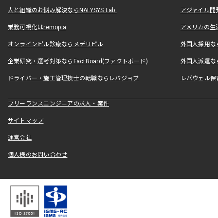
人と組織のお悩み解決ならNALYSYS Lab.
アジャイル開発なら
業務可視化はremopia
アメリカの生活
オンラインピル診療ならメデリピル
外国人採用ならLe
企業研究・選考対策ならFactBoard(ファクトボード)
外国人派遣なら
ドライバー・施工管理技士の転職ならレバジョブ
レバウェル保
フリーランスエンジニアの求人・案件
サイトマップ
運営会社
個人様のお問い合わせ