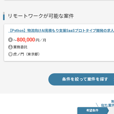
リモートワークが可能な案件
【Python】物流向けAI見積もり支援SaaSプロトタイプ開発の求
800,000
〜
円／月
業務委託
虎ノ門（東京都）
条件を絞って案件を探す
似た案
希望条件