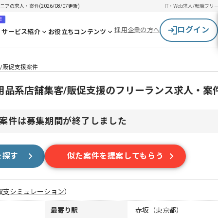
の求人・案件(2026/08/07更新)
IT・Web求人/転職
フリ
！
ログイン
採用企業の方へ
サービス紹介
お役立ちコンテンツ
/販促支援案件
用品系店舗集客/販促支援のフリーランス求人・案
案件は募集期間が終了しました
を探す
似た案件を提案してもらう
収支シミュレーション
）
最寄り駅
赤坂（東京都）