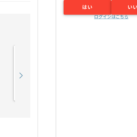
はい
い
ログインはこちら
【マーケティング戦略立
案】セレモニー業界向けマ
ーケティング支...の求人・
850,000
〜
円／月
案件
業務委託
明治神宮前〈原宿〉（東京都）