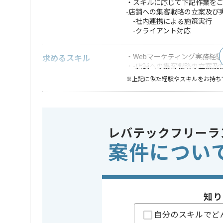
・スキルに応じて下記作業を
-店舗への集客戦略の立案及び
-社内連携による施策実行
-クライアント対応
・Webマーケティング実務経験
求めるスキル
・-店舗への集客戦略の立案及
※上記に似た経験やスキルをお持ち
業界
小売
この案件のポイント
業務内容
追加開発
レバテックフリーラ
特徴
参画実績あり
案件につい
担当者より
モニター事業、広告代理事業等を展開している企業で
知り
複数の案件に対して店舗集客・販促戦略の策定に携わ
自分のスキルでど
Webマーケターとしての実務経験を活かしたい方にお