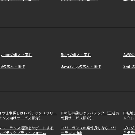
Pythonの求人・案件
Rubyの求人・案件
AWS
C#の求人・案件
JavaScriptの求人・案件
Swif
ITの仕事探しはレバテック（フリー
ITの仕事探しはレバテック（正社員
IT転
ランス向けサービス紹介）
転職サービス紹介）
レクト
フリーランス活動をサポートする
フリーランスの案件探しならフリ
プログ
レバテックプラットフォーム
ーランスHub
らテラ