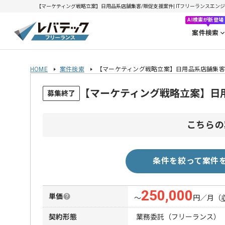
【マーケティング戦略立案】日用品系店舗集客/販促支援案件| ITフリーランスエンジニア
AI検索が新登場
案件検索
HOME
案件検索
【マーケティング戦略立案】日用品系店舗集客
【マーケティング戦略立案】日
募集終了
こちらの
条件を絞って案件
250,000
単価
〜
円／月
（
契約形態
業務委託（フリーランス）