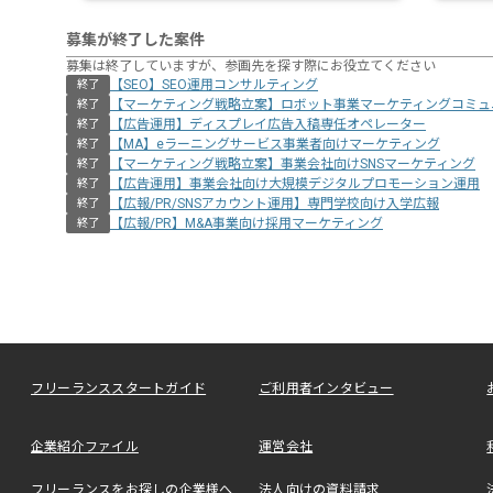
募集が終了した案件
募集は終了していますが、参画先を探す際にお役立てください
【SEO】SEO運用コンサルティング
終了
【マーケティング戦略立案】ロボット事業マーケティングコミュ
終了
【広告運用】ディスプレイ広告入稿専任オペレーター
終了
【MA】eラーニングサービス事業者向けマーケティング
終了
【マーケティング戦略立案】事業会社向けSNSマーケティング
終了
【広告運用】事業会社向け大規模デジタルプロモーション運用
終了
【広報/PR/SNSアカウント運用】専門学校向け入学広報
終了
【広報/PR】M&A事業向け採用マーケティング
終了
フリーランススタートガイド
ご利用者インタビュー
企業紹介ファイル
運営会社
フリーランスをお探しの企業様へ
法人向けの資料請求