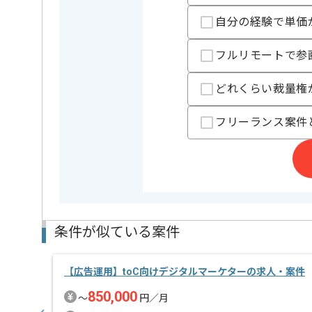
基本的にはフルリモートでの作業を見込んでおります
自分の経験で単価
フルリモートで参
どれくらい裁量権
フリーランス案件
条件が似ている案件
【広告運用】toC向けデジタルマーケターの求人・案件
850,000
〜
円／月