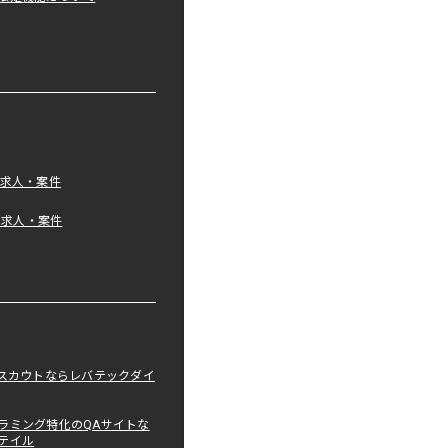
の求人・案件
tの求人・案件
職スカウトならレバテックダイ
ラミング特化のQAサイトな
テイル