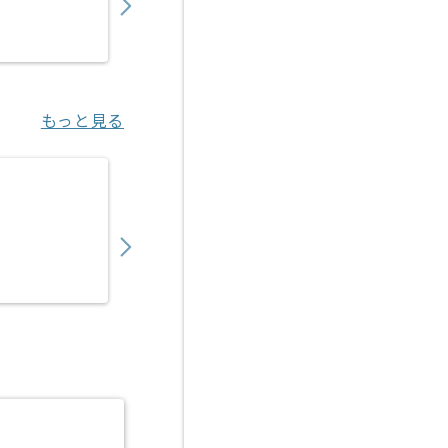
業務委託
明治神宮前〈原宿〉（東京都）
もっと見る
【SEO】大手人材サービス向けBtoB集客支援
3,280
〜
円／時
業務委託
六本木一丁目（東京都）