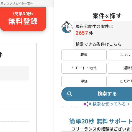
ーランスクリエイター案件
\
簡単30秒
/
案件
探す
を
無料登録
現在公開中の案件は
2657
件
検索できる条件はこちら
件
職種
スキル
リモート・地域
週稼
単価
こだわ
検索する
AI検索を使ってみる
簡単30秒 無料サポー
フリーランスの経験はございま