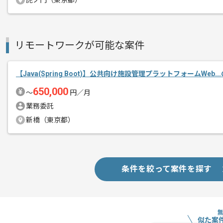
虎ノ門（東京都）
リモートワークが可能な案件
【Java(Spring Boot)】公共向け施設管理プラットフォームWeb.
650,000
〜
円／月
業務委託
新橋（東京都）
条件を絞って案件を探す
似た案