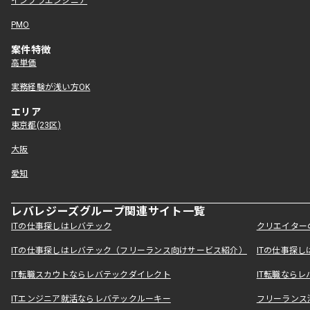
インフラエンジニア
PMO
案件特徴
高単価
実務経験が浅い方OK
エリア
東京都(23区)
大阪
愛知
レバレジーズグループ関連サイト一覧
ITの仕事探しはレバテック
クリエイター
ITの仕事探しはレバテック（フリーランス向けサービス紹介）
ITの仕事探
IT転職スカウトならレバテックダイレクト
IT転職なら
ITエンジニア就活ならレバテックルーキー
フリーランス