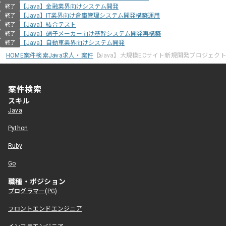
【Java】金融業界向けシステム開発
終了
【Java】IT業界向け倉庫管理システム開発構築運用
終了
【Java】結合テスト
終了
【Java】硝子メーカー向け基幹システム開発再構築
終了
【Java】自動車業界向けシステム開発
終了
HOME
案件検索
Java求人・案件
【Java】大規模ECサイト新規開発プロジェク
案件検索
スキル
Java
Python
Ruby
Go
職種・ポジション
プログラマー(PG)
フロントエンドエンジニア