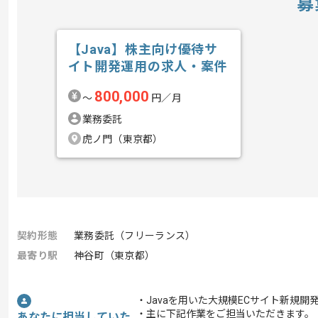
募
【Java】株主向け優待サ
イト開発運用の求人・案件
800,000
〜
円／月
業務委託
虎ノ門（東京都）
契約形態
業務委託（フリーランス）
最寄り駅
神谷町（東京都）
・Javaを用いた大規模ECサイト新規
・主に下記作業をご担当いただきます。
あなたに担当していた