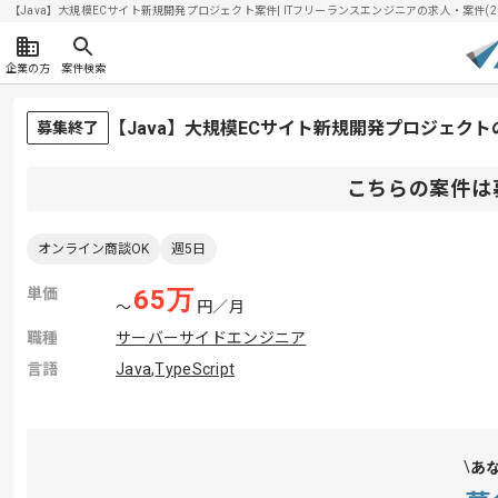
【Java】大規模ECサイト新規開発プロジェクト案件| ITフリーランスエンジニアの求人・案件(2026
企業の方
案件検索
【Java】大規模ECサイト新規開発プロジェク
募集終了
こちらの案件は
オンライン商談OK
週5日
単価
65
万
〜
円／月
職種
サーバーサイドエンジニア
言語
Java
,
TypeScript
あ