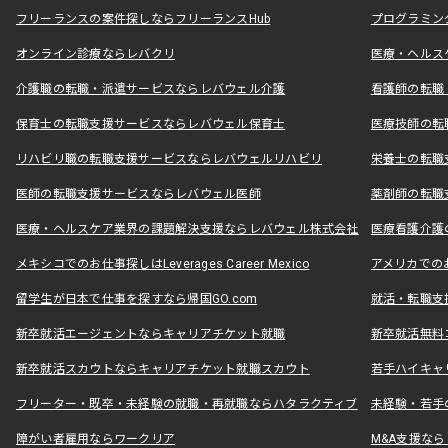
フリーランスの案件探しならフリーランスHub
プログラミン
オンライン診療ならレバクリ
医療・ヘルス
介護職の転職・派遣サービスならレバウェル介護
看護師の転職
保育士の転職支援サービスならレバウェル保育士
医療技師の転
リハビリ職の転職支援サービスならレバウェルリハビリ
栄養士の転職
医師の転職支援サービスならレバウェル医師
薬剤師の転職
医療・ヘルスケア業界の課題解決支援ならレバウェル株式会社
医療看護介護の
メキシコでのお仕事探しはLeverages Career Mexico
アメリカでのお仕事
留学生が日本で仕事を探すなら帰国GO.com
就活・転職支
新卒就活エージェントならキャリアチケット就職
新卒就活無料
新卒就活スカウトならキャリアチケット就職スカウト
若手ハイキャ
フリーター・既卒・未経験の就職・再就職ならハタラクティブ
未経験・若手
障がい者雇用ならワークリア
M&A支援な