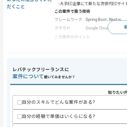
-大手EC企業にて新たな次世代ECサイ
だくこと
この案件で扱う技術
フレームワーク
Spring Boot , Next.js
クラウド
Google Cloud Platform
この案件のポイント
業界
ECサイト
業務内容
サーバーサイド開発
特徴
参画実績あり , 20代活躍
レバテックフリーランスに
案件について
聞いてみませんか？
求めるスキル
スキル
・Javaでの開発経験、SpringBootでの
知りたい
・ToCサービス向けの開発経験
自分のスキルでどんな案件がある?
・APIの設計、実装の経験
スキルに不安がある方へ
自分の経験で単価はいくらになる?
上記に似た経験やスキルをお持ちであれば申