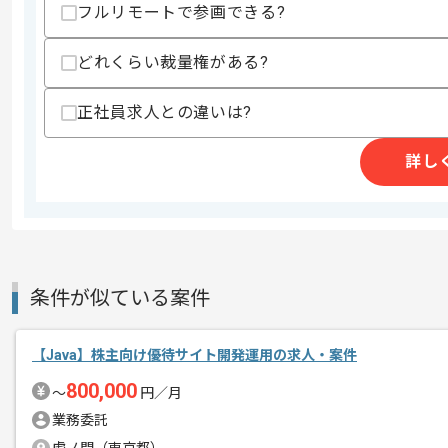
フルリモートで参画できる?
どれくらい裁量権がある?
商談回数
1回
その他募集要項
募集人数
2人
正社員求人との違いは?
作業開始日
2026/01/01
詳し
モバイルアプリケーションコンテンツの
エージェントからのコ
レバテックからの支援実績がある企業で
メント
大規模ECサイト新規開発プロジェクト
Javaのご経験を活かしたい方にお勧め
条件が似ている案件
基本的には常駐での作業を見込んでおり
【Java】株主向け優待サイト開発運用の求人・案件
800,000
〜
円／月
プロジェクトは長期を想定しており、
業務委託
中長期的に腰をすえての参画を希望され