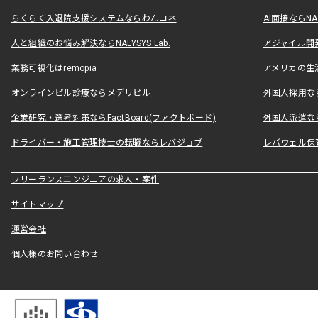
らくらく入退院支援システムならわんコネ
AI面接ならNAL
人と組織のお悩み解決ならNALYSYS Lab.
アジャイル開発なら
業務可視化はremopia
アメリカの生活
オンラインピル診療ならメデリピル
外国人採用ならLe
企業研究・選考対策ならFactBoard(ファクトボード)
外国人派遣なら
ドライバー・施工管理技士の転職ならレバジョブ
レバウェル保
フリーランスエンジニアの求人・案件
サイトマップ
運営会社
個人様のお問い合わせ