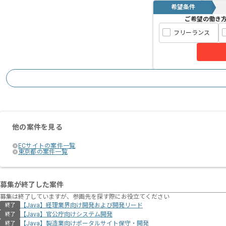
希望条件
ご希望の働き
フリーランス
他の案件を見る
ECサイトの案件一覧
東京都の案件一覧
募集が終了した案件
募集は終了していますが、参画先を探す際にお役立てください
【Java】経理業界向け開発および開発リード
終了
【Java】官公庁向けシステム開発
終了
【Java】製造業向けポータルサイト保守・開発
終了