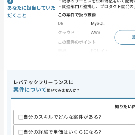
・既存のサービスをSpringを用いて開
・関連部門と連携し、プロダクト開発の
あなたに担当していた
この案件で扱う技術
だくこと
DB
MySQL
クラウド
AWS
この案件のポイント
業界
ECサイト
特徴
長期プロジェクト
レバテックフリーランスに
求めるスキル
案件について
スキル
聞いてみませんか？
・Javaを用いた開発経験5年以上
・Springを用いた開発経験1年以上
・sellスクリプトの開発経験
知りたい
・AWS上での開発経験
・DBの知見
自分のスキルでどんな案件がある?
歓迎スキル
自分の経験で単価はいくらになる?
・ECサイトの開発経験