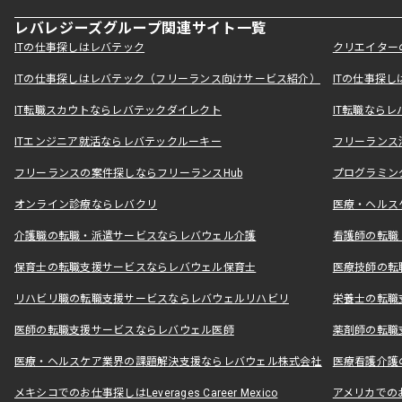
レバレジーズグループ関連サイト一覧
ITの仕事探しはレバテック
クリエイター
ITの仕事探しはレバテック（フリーランス向けサービス紹介）
ITの仕事探
IT転職スカウトならレバテックダイレクト
IT転職なら
ITエンジニア就活ならレバテックルーキー
フリーランス
フリーランスの案件探しならフリーランスHub
プログラミン
オンライン診療ならレバクリ
医療・ヘルス
介護職の転職・派遣サービスならレバウェル介護
看護師の転職
保育士の転職支援サービスならレバウェル保育士
医療技師の転
リハビリ職の転職支援サービスならレバウェルリハビリ
栄養士の転職
医師の転職支援サービスならレバウェル医師
薬剤師の転職
医療・ヘルスケア業界の課題解決支援ならレバウェル株式会社
医療看護介護の
メキシコでのお仕事探しはLeverages Career Mexico
アメリカでのお仕事