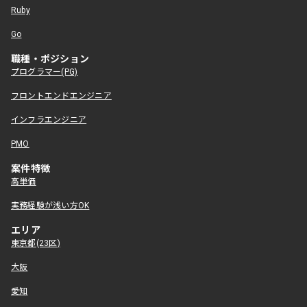
Ruby
Go
職種・ポジション
プログラマー(PG)
フロントエンドエンジニア
インフラエンジニア
PMO
案件特徴
高単価
実務経験が浅い方OK
エリア
東京都(23区)
大阪
愛知