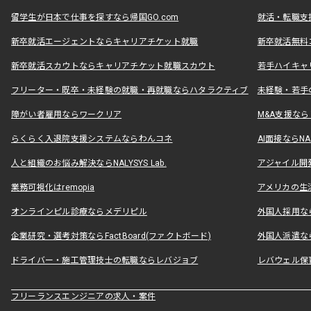
留学生が日本で仕事を探すなら帰国GO.com
就活・転職支
新卒就活エージェントならキャリアチケット就職
新卒就活無料
新卒就活スカウトならキャリアチケット就職スカウト
若手ハイキャ
フリーター・既卒・未経験の就職・再就職ならハタラクティブ
未経験・若手
障がい者雇用ならワークリア
M&A支援な
らくらく入退院支援システムならわんコネ
AI面接ならNAL
人と組織のお悩み解決ならNALYSYS Lab.
アジャイル開発なら
業務可視化はremopia
アメリカの生活
オンラインピル診療ならメデリピル
外国人採用ならLe
企業研究・選考対策ならFactBoard(ファクトボード)
外国人派遣なら
ドライバー・施工管理技士の転職ならレバジョブ
レバウェル保
フリーランスエンジニアの求人・案件