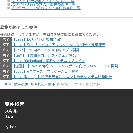
ECサイト 開発の求人・案件の案件一覧
ECサイト Javaの求人・案件の案件一覧
プログラマー 京都の求人・案件の案件一覧
募集が終了した案件
募集は終了していますが、参画先を探す際にお役立てください
【Java】ECサイト追加開発保守
終了
【Java】Webサービス・アプリケーション開発・運用保守
終了
【Java】ToC向けエンタメ予約アプリ開発
終了
【派遣】【言語不問】ソフトウェア開発
終了
【Java/Springboot】基幹システムリプレイス
終了
【派遣】【JavaScript】ソーシャルゲーム向けフロントエンド開発
終了
【Java】eコマースアプリケーション開発
終了
【Java/Node.js】通信業界向けフロント照会システム刷新開発
終了
HOME
案件検索
Java求人・案件
【Java】ECサイト開発案件
案件検索
スキル
Java
Python