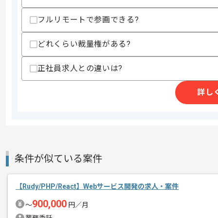
スキルに不安がある方へ
フルリモートで参画できる?
上記に似た経験やスキルをお持ちであれば申
どれくらい裁量権がある?
精算条件
有
正社員求人との違いは?
精算・お支払い
精算基準時間
140時間〜180時間
詳し
支払いサイト
15日
商談回数
1回
その他募集要項
募集人数
2人
条件が似ている案件
作業開始日
2021/05/01
【Rudy/PHP/React】Webサービス開発の求人・案件
900,000
〜
円／月
レバテック実績ありの企業でございます
エージェントからのコ