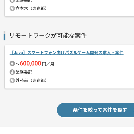
業務委託
メント
六本木（東京都）
様々な言語やスキルの習得にチャレンジ
マッチいたします。
リモートワークが可能な案件
リーダー経験を活かしたい方又は能動的
お勧めの案件でございます。
【Java】スマートフォン向けパズルゲーム開発の求人・案件
600,000
〜
円／月
業務委託
外苑前（東京都）
条件を絞って案件を探す