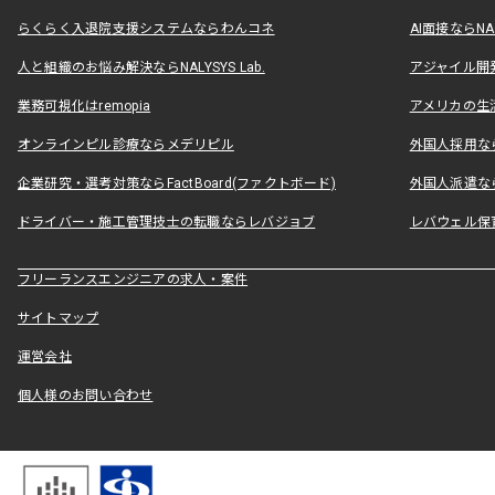
らくらく入退院支援システムならわんコネ
AI面接ならNAL
人と組織のお悩み解決ならNALYSYS Lab.
アジャイル開発なら
業務可視化はremopia
アメリカの生活
オンラインピル診療ならメデリピル
外国人採用ならLe
企業研究・選考対策ならFactBoard(ファクトボード)
外国人派遣なら
ドライバー・施工管理技士の転職ならレバジョブ
レバウェル保
フリーランスエンジニアの求人・案件
サイトマップ
運営会社
個人様のお問い合わせ