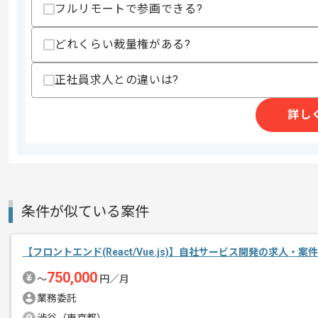
スキル
フルリモートで参画できる?
・Next.jsとAppRouterを用いた開発実
・RestAPIと認証機能を用いた連携実務
・Material UIを用いた開発実務経験
どれくらい裁量権がある?
歓迎スキル
・Pythonを用いたサーバーサイドの開
正社員求人との違いは?
スキルに不安がある方へ
詳し
上記に似た経験やスキルをお持ちであれば申
精算条件
有
精算・お支払い
精算基準時間
140時間〜180時間
条件が似ている案件
支払いサイト
15日
【フロントエンド(React/Vue.js)】自社サービス開発の求人・案件
750,000
〜
円／月
商談回数
1回
業務委託
その他募集要項
募集人数
1人