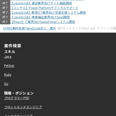
【JavaScript】通信業界向けサイト機能開発
終了
【コンサル】Power Platformテクニカルサポート
終了
【JavaScript】教育ICT業界向け学習支援システム開発
終了
【JavaScript】障害福祉業界向けSaaS開発
終了
【React】IT業界向けSalesPortalシステム開発
終了
HOME
案件検索
TypeScript求人・案件
【フロントエンド(Next.js)】クリニッ
案件検索
スキル
Java
Python
Ruby
Go
職種・ポジション
プログラマー(PG)
フロントエンドエンジニア