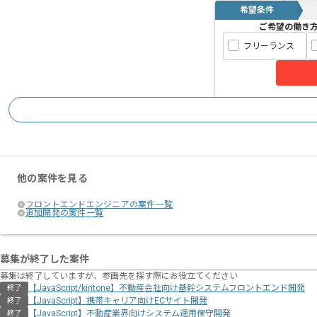
希望条件
ご希望の働き
フリーランス
他の案件を見る
フロントエンドエンジニアの案件一覧
追加開発の案件一覧
募集が終了した案件
募集は終了していますが、参画先を探す際にお役立てください
【JavaScript/kintone】不動産会社向け基幹システムフロントエンド開発
終了
【JavaScript】携帯キャリア向けECサイト開発
終了
【JavaScript】不動産業界向けシステム運用保守開発
終了