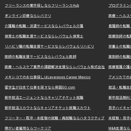
フリーランスの案件探しならフリーランスHub
プログラミン
オンライン診療ならレバクリ
医療・ヘルス
介護職の転職・派遣サービスならレバウェル介護
看護師の転職
保育士の転職支援サービスならレバウェル保育士
医療技師の転
リハビリ職の転職支援サービスならレバウェルリハビリ
栄養士の転職
医師の転職支援サービスならレバウェル医師
薬剤師の転職
医療・ヘルスケア業界の課題解決支援ならレバウェル株式会社
医療看護介護の
メキシコでのお仕事探しはLeverages Career Mexico
アメリカでのお仕事
留学生が日本で仕事を探すなら帰国GO.com
就活・転職支
新卒就活エージェントならキャリアチケット就職
新卒就活無料
新卒就活スカウトならキャリアチケット就職スカウト
若手ハイキャ
フリーター・既卒・未経験の就職・再就職ならハタラクティブ
未経験・若手
障がい者雇用ならワークリア
M&A支援な