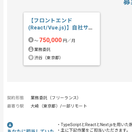
募
【フロントエンド
(React/Vue.js)】自社サー
ビス開...の求人・案件
750,000
〜
円／月
業務委託
渋谷（東京都）
契約形態
業務委託（フリーランス）
最寄り駅
大崎（東京都）/一部リモート
・TypeScriptとReactとNext.
・主に下記作業をご担当いただきます
あなたに担当していた