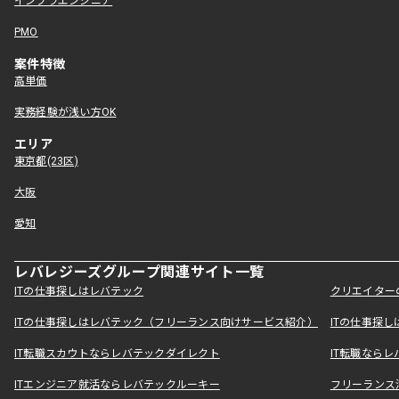
インフラエンジニア
PMO
案件特徴
高単価
実務経験が浅い方OK
エリア
東京都(23区)
大阪
愛知
レバレジーズグループ関連サイト一覧
ITの仕事探しはレバテック
クリエイター
ITの仕事探しはレバテック（フリーランス向けサービス紹介）
ITの仕事探
IT転職スカウトならレバテックダイレクト
IT転職なら
ITエンジニア就活ならレバテックルーキー
フリーランス