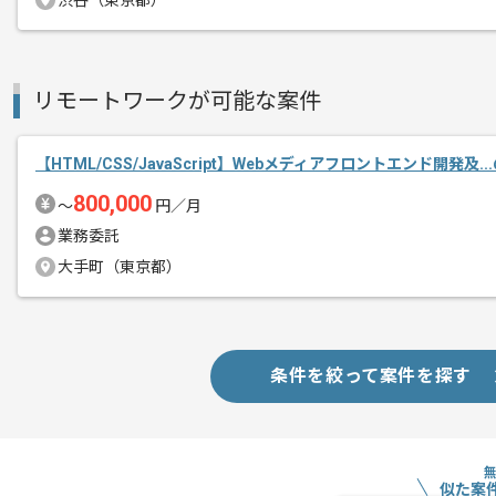
渋谷（東京都）
作業開始日
2025/12/18
リモートワークが可能な案件
医療関連サービスに携わることが出来る
エージェントからのコ
Next.jsの開発経験を活かすことができ
メント
【HTML/CSS/JavaScript】Webメディアフロントエンド開発及.
キャリアパスも多岐にわたり、技術のス
800,000
できます。
〜
円／月
業務委託
基本的には一部リモート作業を見込んで
大手町（東京都）
条件を絞って案件を探す
似た案