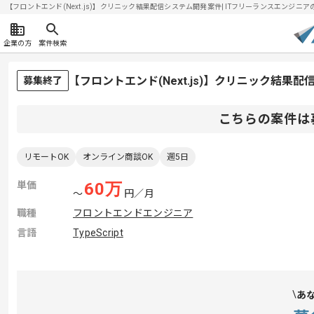
【フロントエンド(Next.js)】クリニック結果配信システム開発案件| ITフリーランスエンジニアの求
企業の方
案件検索
【フロントエンド(Next.js)】クリニック結
募集終了
こちらの案件は
リモートOK
オンライン商談OK
週5日
単価
60
万
〜
円／月
職種
フロントエンドエンジニア
言語
TypeScript
あ