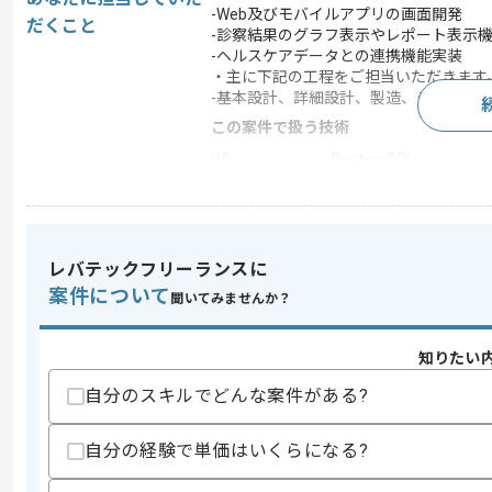
-Web及びモバイルアプリの画面開発
だくこと
-診察結果のグラフ表示やレポート表
-ヘルスケアデータとの連携機能実装
・主に下記の工程をご担当いただきま
-基本設計、詳細設計、製造、テスト
この案件で扱う技術
DB
PostgreSQL
フレームワーク
Django , React , Next.js
クラウド
AWS
開発ツール
GitHub , Docker , Git
レバテックフリーランスに
案件について
この案件のポイント
聞いてみませんか？
業界
医療･福祉
業務内容
追加開発
知りたい
特徴
参画実績あり , 20代活躍
自分のスキルでどんな案件がある?
自分の経験で単価はいくらになる?
求めるスキル