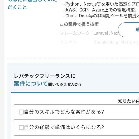
-Python、Next.js等を用いた高速
だくこと
-AWS、GCP、Azure上での環境構築
-Chat、Docs等の非同期ツールを前
この案件で扱う技術
フレームワーク
Laravel , Next.js
クラウド
Google Cloud Platform 
開発ツール
Docker
この案件のポイント
業務内容
新規開発
レバテックフリーランスに
案件について
聞いてみませんか？
求めるスキル
知りたい
スキル
・Webアプリケーション開発の実務経験
・Dockerを用いた実務経験
自分のスキルでどんな案件がある?
・クラウド環境を用いた実務経験
・技術的判断、設計意図のドキュメント
・生成AI、LLM等の技術を開発で実装
自分の経験で単価はいくらになる?
歓迎スキル