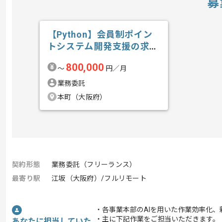
募
【Python】会員制ポイン
トシステム開発支援の求
人・案件
800,000
〜
円／月
業務委託
本町（大阪府）
契約形態
業務委託（フリーランス）
最寄り駅
江坂（大阪府）/フルリモート
・各事業本部のAIを用いた作業効率化
・主に下記作業をご担当いただきます。
あなたに担当していた