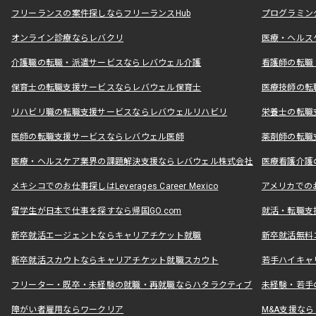
フリーランスの案件探しならフリーランスHub
プログラミン
オンライン診療ならレバクリ
医療・ヘルス
介護職の転職・派遣サービスならレバウェル介護
看護師の転職
保育士の転職支援サービスならレバウェル保育士
医療技師の転
リハビリ職の転職支援サービスならレバウェルリハビリ
栄養士の転職
医師の転職支援サービスならレバウェル医師
薬剤師の転職
医療・ヘルスケア業界の課題解決支援ならレバウェル株式会社
医療看護介護の
メキシコでのお仕事探しはLeverages Career Mexico
アメリカでのお仕事
留学生が日本で仕事を探すなら帰国GO.com
就活・転職支
新卒就活エージェントならキャリアチケット就職
新卒就活無料
新卒就活スカウトならキャリアチケット就職スカウト
若手ハイキャ
フリーター・既卒・未経験の就職・再就職ならハタラクティブ
未経験・若手
障がい者雇用ならワークリア
M&A支援な