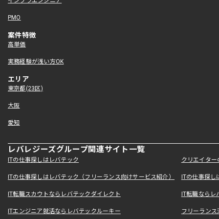
インフラエンジニア
PMO
案件特徴
高単価
実務経験が浅い方OK
エリア
東京都(23区)
大阪
愛知
レバレジーズグループ関連サイト一覧
ITの仕事探しはレバテック
クリエイター
ITの仕事探しはレバテック（フリーランス向けサービス紹介）
ITの仕事探
IT転職スカウトならレバテックダイレクト
IT転職なら
ITエンジニア就活ならレバテックルーキー
フリーランス