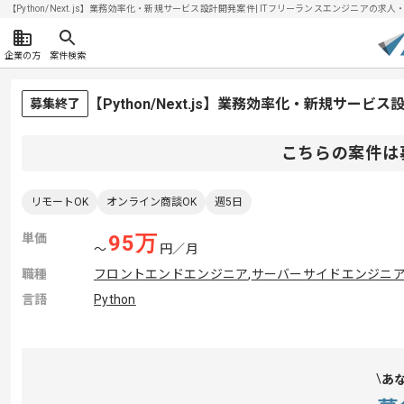
【Python/Next.js】業務効率化・新規サービス設計開発案件| ITフリーランスエンジニアの求人・案件
企業の方
案件検索
【Python/Next.js】業務効率化・新規サー
募集終了
こちらの案件は
リモートOK
オンライン商談OK
週5日
単価
95
万
〜
円／月
職種
フロントエンドエンジニア
,
サーバーサイドエンジニ
言語
Python
あ