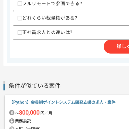
フルリモートで参画できる?
・フルリモート環境での開発、運用経験
・SRE、クラウド基盤、Platform Engine
・CI/CD 構築、IaC、監視、ログ設計経験
どれくらい裁量権がある?
・生成AI、LLMを用いたシステム設計、
・新規サービス立ち上げ、PoC→本番移
正社員求人との違いは?
・0→1の構築、デプロイ経験
・Python、TypeScript、Next.jsを用
詳し
スキルに不安がある方へ
上記に似た経験やスキルをお持ちであれば申
精算条件
有
条件が似ている案件
精算・お支払い
精算基準時間
150時間〜180時間
支払いサイト
15日
【Python】会員制ポイントシステム開発支援の求人・案件
800,000
〜
円／月
業務委託
商談回数
1回