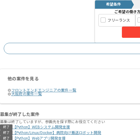
希望条件
ご希望の働き
フリーランス
他の案件を見る
フロントエンドエンジニアの案件一覧
大阪府の案件一覧
募集が終了した案件
募集は終了していますが、参画先を探す際にお役立てください
【Python】WEBシステム開発支援
終了
【Python/Linux/Docker】病院向け搬送ロボット開発
終了
【Python】Webアプリ開発支援
終了