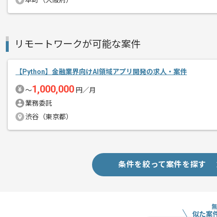
その他募集要項
本町（大阪府）
募集人数
3人
作業開始日
2026/02/16
リモートワークが可能な案件
リモートワーク：初日からフルリモート
エージェントからのコ
【Python】金融業界向けAI領域アプリ開発の求人・案件
メント
レバテックでの実績がある企業の案件で
1,000,000
〜
円／月
複数案件を保有している企業ですので、
業務委託
ご経験と実績に応じてスライド案件のご
渋谷（東京都）
新しいアイディアや技術を積極的に導入
経験豊富なエンジニアと成長が出来る環
条件を絞って案件を探す
スキルアップされたい方、長期的に参画
似た案