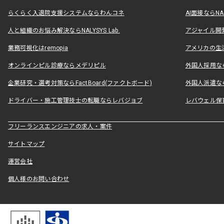
らくらく入退院支援システムならわんコネ
AI面接ならNAL
人と組織のお悩み解決ならNALYSYS Lab.
アジャイル開発なら
業務可視化はremopia
アメリカの生活
オンラインピル診療ならメデリピル
外国人採用ならLe
企業研究・選考対策ならFactBoard(ファクトボード)
外国人派遣なら
ドライバー・施工管理技士の転職ならレバジョブ
レバウェル保
フリーランスエンジニアの求人・案件
サイトマップ
運営会社
個人様のお問い合わせ