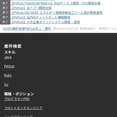
【Python/TypeScript/Next.js】Webサービス開発・PoC開発支援
終了
【Python】AIアプリ開発支援
終了
【Python/DB/VBA】エネルギー情報収集加工ツール設計開発運用
終了
【Python】社内AIチャットボット構築開発
終了
【Python】大手企業ポイントシステム開発・運用
終了
HOME
案件検索
Python求人・案件
【Python/Next.js】業務効率化・新規サ
案件検索
スキル
Java
Python
Ruby
Go
職種・ポジション
プログラマー(PG)
フロントエンドエンジニア