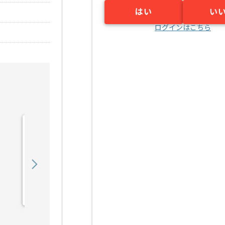
はい
い
ログインはこちら
【Java】建設業向け販売
管理システム開発の求人・
案件
550,000
〜
円／月
業務委託
錦糸町（東京都）