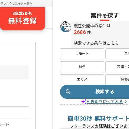
ーランスクリエイター案件
\
簡単30秒
/
案件
探す
を
無料登録
現在公開中の案件は
2686
件
検索できる条件はこちら
リモート
単
職種
言語・
エリア
稼働
検索する
AI検索を使ってみる
簡単30秒 無料サポー
モート
フリーランスの経験はございま