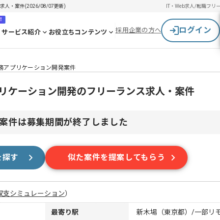
・案件(2026/08/07更新)
IT・Web求人/転職
フリ
！
ログイン
採用企業の方へ
サービス紹介
お役立ちコンテンツ
業務アプリケーション開発案件
プリケーション開発のフリーランス求人・案件
案件は募集期間が終了しました
を探す
似た案件を提案してもらう
収支シミュレーション
）
最寄り駅
新木場（東京都）/一部リ