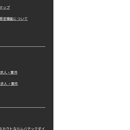
マップ
限定機能について
の求人・案件
tの求人・案件
職スカウトならレバテックダイ