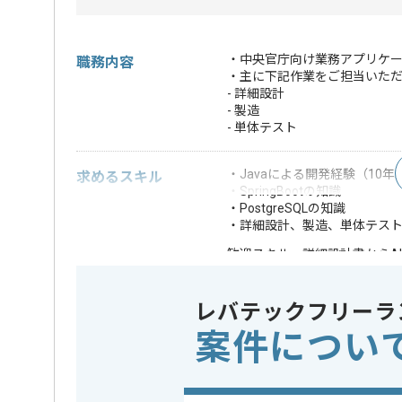
・中央官庁向け業務アプリケ
職務内容
・主に下記作業をご担当いた
- 詳細設計
- 製造
- 単体テスト
・Javaによる開発経験（10年
求めるスキル
・SpringBootの知識
・PostgreSQLの知識
・詳細設計、製造、単体テス
・詳細設計書からA
歓迎スキル
※上記に似た経験やスキルをお持ち
レバテックフリーラ
フレームワーク
この案件で扱う技術
Spring Bo
案件につい
精算条件
精算・お支払い