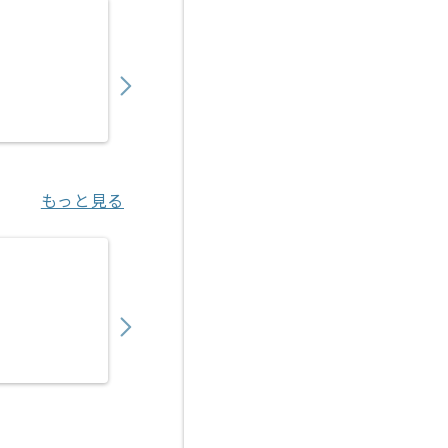
【Java】建設業向け販売管理システム開発の
550,000
〜
円／月
業務委託
錦糸町（東京都）
もっと見る
【Java】金融系向けシステム開発の求人・案
650,000
〜
円／月
業務委託
中野（東京都）