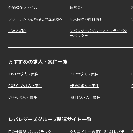
企業紹介ファイル
運営会社
フリーランスをお探しの企業様へ
法人向けの資料請求
ご友人紹介
レバレジーズグループ・プライバシ
ーポリシー
おすすめの求人・案件一覧
Javaの求人・案件
PHPの求人・案件
COBOLの求人・案件
VBAの求人・案件
C++の求人・案件
Railsの求人・案件
レバレジーズグループ関連サイト一覧
ITの仕事探しはレバテック
クリエイターの案件探しはレバテ