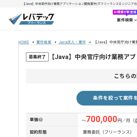
【Java】中央官庁向け業務アプリケーション開発案件| ITフリーランスエンジニアの求人
AI検索が新登場
案件検索
HOME
案件検索
Java求人・案件
【Java】中央官庁向け
【Java】中央官庁向け業務ア
募集終了
こちらの
条件を絞って案件
700,000
単価
〜
円／月
（
契約形態
業務委託（フリーランス）