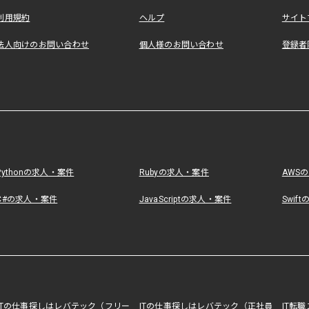
利用規約
ヘルプ
サイト
法人向けのお問い合わせ
個人様のお問い合わせ
登録者
Pythonの求人・案件
Rubyの求人・案件
AWS
C#の求人・案件
JavaScriptの求人・案件
Swif
ITの仕事探しはレバテック（フリー
ITの仕事探しはレバテック（正社員
IT転