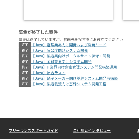
募集が終了した案件
募集は終了していますが、参画先を探す際にお役立てください
【Java】経理業界向け開発および開発リード
終了
【Java】官公庁向けシステム開発
終了
【Java】製造業向けポータルサイト保守・開発
終了
【Java】金融業界向けシステム開発
終了
【Java】IT業界向け倉庫管理システム開発構築運用
終了
【Java】結合テスト
終了
【Java】硝子メーカー向け基幹システム開発再構築
終了
【Java】製造物流向け基幹システム開発工程
終了
フリーランススタートガイド
ご利用者インタビュー