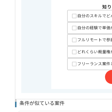
精算基準時間
140時間
知り
支払いサイト
15日
自分のスキルでど
担当者より
自分の経験で単価
官公庁向けシステム開発を展開している企業でござい
フルリモートで参
レバテックでの実績がある企業の案件でございます。
どれくらい裁量権
SpringBootの経験を活かすことができます。
複数案件を保有している企業ですので、
ご経験と実績に応じて別案件のご提案も差し上げる場
フリーランス案件
新しいアイディアや技術を積極的に導入し、
経験豊富なメンバーと成長が出来る環境でございます
スキルアップされたい方、長期的に参画されたい方に
首都圏または遠方からリモートにてご参画いただけま
条件が似ている案件