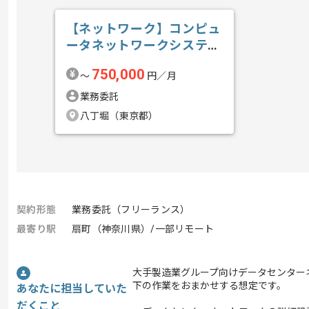
【ネットワーク】コンピュ
ータネットワークシステム
構築導入保守...の求人・案
750,000
〜
円／月
件
業務委託
八丁堀（東京都）
契約形態
業務委託（フリーランス）
最寄り駅
扇町（神奈川県）/一部リモート
大手製造業グループ向けデータセンター
下の作業をおまかせする想定です。
あなたに担当していた
だくこと