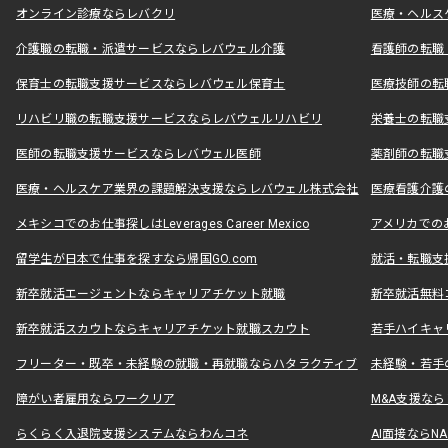
オンライン診療ならレバクリ
医療・ヘルス
介護職の転職・派遣サービスならレバウェル介護
看護師の転職
保育士の転職支援サービスならレバウェル保育士
医療技師の転
リハビリ職の転職支援サービスならレバウェルリハビリ
栄養士の転職
医師の転職支援サービスならレバウェル医師
薬剤師の転職
医療・ヘルスケア業界の課題解決支援ならレバウェル株式会社
医療看護介護の
メキシコでのお仕事探しはLeverages Career Mexico
アメリカでのお仕事
留学生が日本で仕事を探すなら帰国GO.com
就活・転職支
新卒就活エージェントならキャリアチケット就職
新卒就活無料
新卒就活スカウトならキャリアチケット就職スカウト
若手ハイキャ
フリーター・既卒・未経験の就職・再就職ならハタラクティブ
未経験・若手
障がい者雇用ならワークリア
M&A支援な
らくらく入退院支援システムならわんコネ
AI面接ならNAL