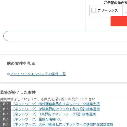
ご希望の働き
フリーランス
他の案件を見る
ネットワークエンジニアの案件一覧
募集が終了した案件
募集は終了していますが、参画先を探す際にお役立てください
【ネットワーク】情報通信業界向けネットワーク構築支援
終了
【ネットワーク】保険業界向けクラウド移行設計構築運用
終了
【ネットワーク】IT業界向けネットワーク設計構築運用
終了
【ネットワーク】生成AI活用PoC
終了
【ネットワーク】大手印刷会社向けネットワーク基盤開発設計支援
終了