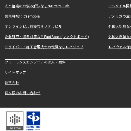
人と組織のお悩み解決ならNALYSYS Lab.
アジャイル開発なら
業務可視化はremopia
アメリカの生活
オンラインピル診療ならメデリピル
外国人採用ならLe
企業研究・選考対策ならFactBoard(ファクトボード)
外国人派遣なら
ドライバー・施工管理技士の転職ならレバジョブ
レバウェル保
フリーランスエンジニアの求人・案件
サイトマップ
運営会社
個人様のお問い合わせ