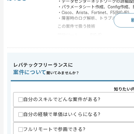
・データセンターネットワークの詳細設
・パラメータシート作成、Config作成
・Cisco、Arista、Fortinet、F5(B
・障害時のログ解析、トラブルシューテ
この案件で扱う技術
開発ツール
BIG-IP
この案件のポイント
特徴
20代活躍中 , 30代活躍
レバテックフリーランスに
案件について
聞いてみませんか？
求めるスキル
スキル
・NW機器の詳細設計・構築・試験の経
知りたい
・Cisco（Catalyst/Nexus）、Aris
・ルーティング（OSPF/BGP）および冗
自分のスキルでどんな案件がある?
・Firewall（FortiGate/SRX/Palo
歓迎スキル
自分の経験で単価はいくらになる?
・F5 BIG-IP（LTM）の設計・構築、ま
・大規模ネットワーク（データセンター、
フルリモートで参画できる?
・クラウド環境（AWS/Azure）とオ