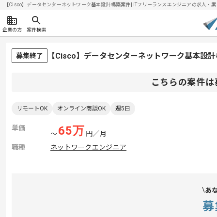
【Cisco】データセンターネットワーク基本設計構築案件| ITフリーランスエンジニアの求人・案件(2
企業の方
案件検索
【Cisco】データセンターネットワーク基本設
募集終了
こちらの案件は
リモートOK
オンライン商談OK
週5日
単価
65
万
〜
円／月
職種
ネットワークエンジニア
あ
募