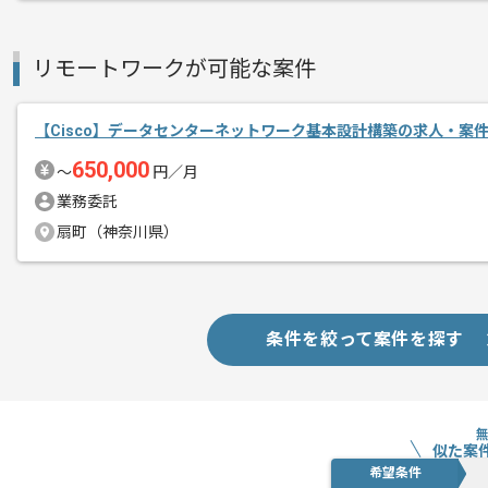
情報サービス関連事業を展開している企
エージェントからのコ
今回はデータセンターネットワーク基本
メント
リモートワークが可能な案件
に携わっていただきます。
【Cisco】データセンターネットワーク基本設計構築の求人・案
単なる設定投入だけでなく、マルチベン
650,000
できる現場です。
〜
円／月
業務委託
基本的には一部リモートでの作業を見込
扇町（神奈川県）
条件を絞って案件を探す
似た案
希望条件