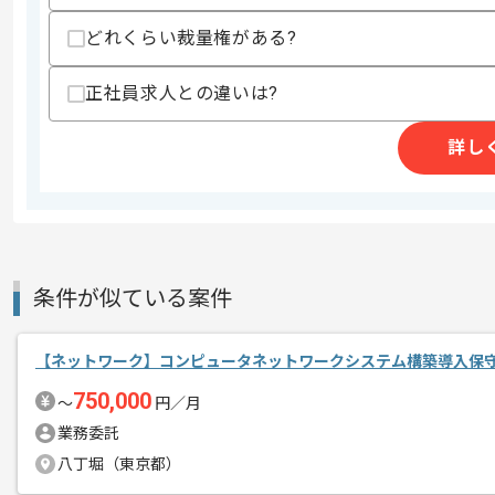
・vSRX等の仮想アプライアンス経験が
・基本設計、要件定義などの上流工程経
どれくらい裁量権がある?
スキルに不安がある方へ
正社員求人との違いは?
上記に似た経験やスキルをお持ちであれば申
詳し
精算条件
有
精算・お支払い
精算基準時間
140時間〜180時間
支払いサイト
15日
条件が似ている案件
商談回数
1回
【ネットワーク】コンピュータネットワークシステム構築導入保
その他募集要項
募集人数
1人
750,000
〜
円／月
作業開始日
2026/01/14
業務委託
八丁堀（東京都）