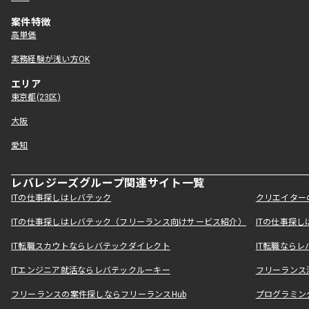
案件特徴
高単価
実務経験が浅い方OK
エリア
東京都(23区)
大阪
愛知
レバレジーズグループ関連サイト一覧
ITの仕事探しはレバテック
クリエイター
ITの仕事探しはレバテック（フリーランス向けサービス紹介）
ITの仕事探
IT転職スカウトならレバテックダイレクト
IT転職なら
ITエンジニア就活ならレバテックルーキー
フリーランス
フリーランスの案件探しならフリーランスHub
プログラミン