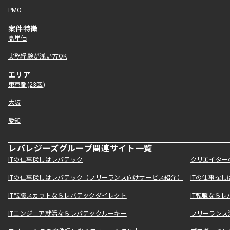
PMO
案件特徴
高単価
実務経験が浅い方OK
エリア
東京都(23区)
大阪
愛知
レバレジーズグループ関連サイト一覧
ITの仕事探しはレバテック
クリエイター
ITの仕事探しはレバテック（フリーランス向けサービス紹介）
ITの仕事探
IT転職スカウトならレバテックダイレクト
IT転職なら
ITエンジニア就活ならレバテックルーキー
フリーランス