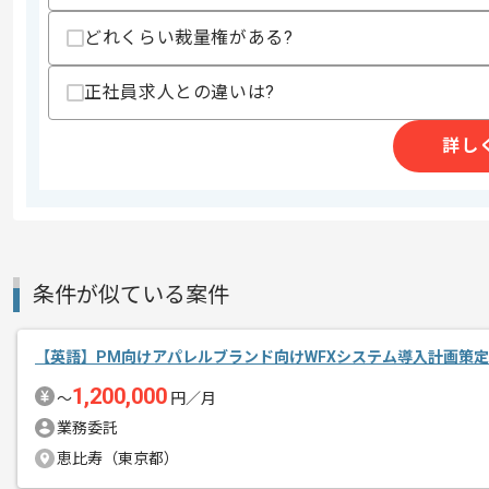
・見積機能や卸売りなどのカスタマイズ
・パフォーマンス最適化の知見
どれくらい裁量権がある?
・大規模カタログサイトの構築経験
正社員求人との違いは?
スキルに不安がある方へ
上記に似た経験やスキルをお持ちであれば申
詳し
商談回数
2回
その他募集要項
募集人数
1人
作業開始日
2026/02/02
条件が似ている案件
【英語】PM向けアパレルブランド向けWFXシステム導入計画策
レバテックでの実績がある企業の案件で
エージェントからのコ
1,200,000
〜
円／月
メント
PM、PLの経験を活かすことができます
業務委託
複数案件を保有している企業ですので、
恵比寿（東京都）
ご経験と実績に応じて別案件のご提案も