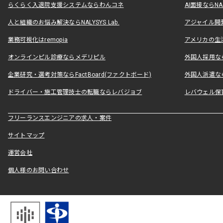
らくらく入退院支援システムならわんコネ
AI面接ならNAL
人と組織のお悩み解決ならNALYSYS Lab.
アジャイル開発なら
業務可視化はremopia
アメリカの生活
オンラインピル診療ならメデリピル
外国人採用ならLe
企業研究・選考対策ならFactBoard(ファクトボード)
外国人派遣なら
ドライバー・施工管理技士の転職ならレバジョブ
レバウェル保
フリーランスエンジニアの求人・案件
サイトマップ
運営会社
個人様のお問い合わせ