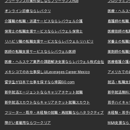
フリーランスの案件探しならフリーランスHub
プログラミン
オンライン診療ならレバクリ
医療・ヘルス
介護職の転職・派遣サービスならレバウェル介護
看護師の転職
保育士の転職支援サービスならレバウェル保育士
医療技師の転
リハビリ職の転職支援サービスならレバウェルリハビリ
栄養士の転職
医師の転職支援サービスならレバウェル医師
薬剤師の転職
医療・ヘルスケア業界の課題解決支援ならレバウェル株式会社
医療看護介護の
メキシコでのお仕事探しはLeverages Career Mexico
アメリカでのお仕事
留学生が日本で仕事を探すなら帰国GO.com
就活・転職支
新卒就活エージェントならキャリアチケット就職
新卒就活無料
新卒就活スカウトならキャリアチケット就職スカウト
若手ハイキャ
フリーター・既卒・未経験の就職・再就職ならハタラクティブ
未経験・若手
障がい者雇用ならワークリア
M&A支援な