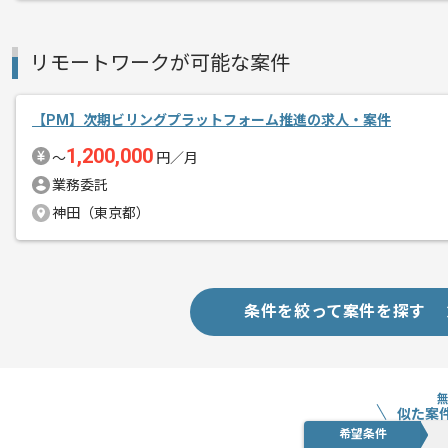
新しいアイディアや技術を積極的に導入
経験豊富なメンバーと成長が出来る環境
リモートワークが可能な案件
スキルアップされたい方、長期的に参画
【PM】次期ビリングプラットフォーム推進の求人・案件
首都圏または遠方からリモートにてご参
1,200,000
〜
円／月
業務委託
神田（東京都）
条件を絞って案件を探す
似た案
希望条件