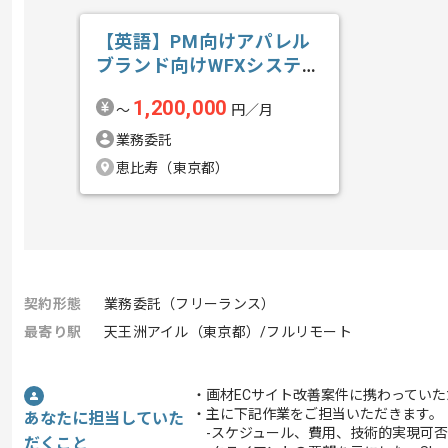
【英語】PM向けアパレル
ブランド向けWFXシステム
導入計画策...の求人・案件
1,200,000
〜
円／月
業務委託
恵比寿（東京都）
契約形態
業務委託（フリーランス）
最寄り駅
天王洲アイル（東京都）/フルリモート
・画材ECサイト改善案件に携わっていた
・主に下記作業をご担当いただきます。
あなたに担当していた
-スケジュール、費用、技術的実現可否
だくこと