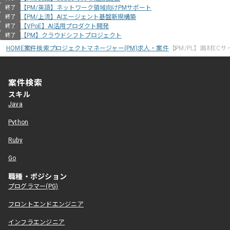
【PM/英語】ネットワーク領域向けPMサポート
終了
【PM/上流】AIエージェント基盤新規構築
終了
【VPoE】AI活用プロダクト開発
終了
【PM】クラウドシフトプロジェクト
終了
HOME
案件検索
プロジェクトマネージャー(PM)求人・案件
【PM/PL】画材EC
案件検索
スキル
Java
Python
Ruby
Go
職種・ポジション
プログラマー(PG)
フロントエンドエンジニア
インフラエンジニア