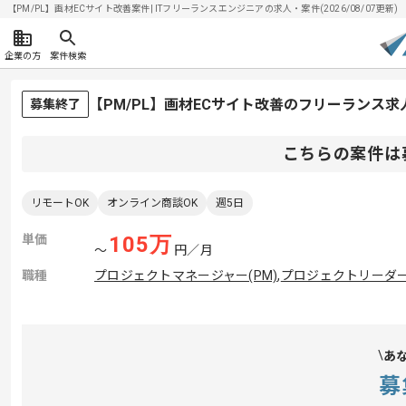
【PM/PL】画材ECサイト改善案件| ITフリーランスエンジニアの求人・案件(2026/08/07更新)
企業の方
案件検索
【PM/PL】画材ECサイト改善のフリーランス求
募集終了
こちらの案件は
リモートOK
オンライン商談OK
週5日
単価
105
万
〜
円／月
職種
プロジェクトマネージャー(PM)
,
プロジェクトリーダー(
あ
募