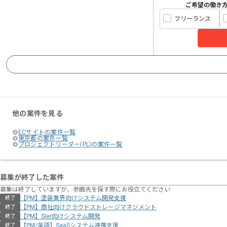
ご希望の働き
フリーランス
他の案件を見る
ECサイトの案件一覧
東京都の案件一覧
プロジェクトリーダー(PL)の案件一覧
募集が終了した案件
募集は終了していますが、参画先を探す際にお役立てください
【PM】塗装業界向けシステム開発支援
終了
【PM】商社向けクラウドストレージマネジメント
終了
【PM】SIer向けシステム開発
終了
【PM/英語】SaaSシステム連携支援
終了