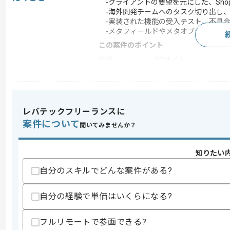
-クライアントの要望を元にした、Shop
-海外開発チームへのタスク切り出し、
-実装された機能の受入テスト、不具合
-メタフィールドやメタオブジェクトを
この案件のポイント
業界
ECサイト
業務内容
システム開発
特徴
20代活躍中 , 30代活躍
レバテックフリーランスに
案件について
聞いてみませんか？
求めるスキル
スキル
・Shopifyでの開発導入経験(3年以上)
知りたい
・WEBアプリ開発の上流〜下流までの一貫
-要件定義と設計(3年以上)、詳細設計
自分のスキルでどんな案件がある?
・オフショア開発のマネジメント経験(1
・クライアント折衝と提案経験
自分の経験で単価はいくらになる?
歓迎スキル
・モダンなフロントエンドの知見
フルリモートで参画できる?
・B2B/大口注文機能の構築経験