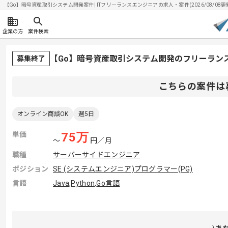
【Go】暗号資産取引システム開発案件| ITフリーランスエンジニアの求人・案件(2026/08/08更
企業の方
案件検索
【Go】暗号資産取引システム開発のフリーラン
募集終了
こちらの案件は
オンライン商談OK
週5日
単価
75
万
〜
円／月
職種
サーバーサイドエンジニア
ポジション
SE (システムエンジニア)
プログラマー(PG)
言語
Java
,
Python
,
Go言語