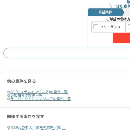
似た案
希望条件
ご希望の働き
フリーランス
他の案件を見る
SE (システムエンジニア)の案件一覧
追加開発の案件一覧
サーバーサイドエンジニアの案件一覧
関連する案件を探す
NoSQLの求人・案件の案件一覧