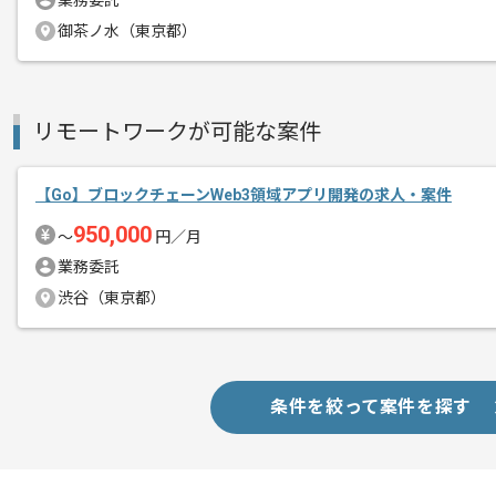
業務委託
システム開発やソフトウェア開発を行っ
御茶ノ水（東京都）
エージェントからのコ
レバテック実績ありの企業でございます
メント
金融系のプロジェクトにアサイン経験の
リモートワークが可能な案件
【Go】ブロックチェーンWeb3領域アプリ開発の求人・案件
950,000
〜
円／月
業務委託
渋谷（東京都）
条件を絞って案件を探す