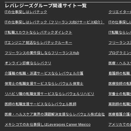
レバレジーズグループ関連サイト一覧
ITの仕事探しはレバテック
クリエイター
ITの仕事探しはレバテック（フリーランス向けサービス紹介）
ITの仕事探
IT転職スカウトならレバテックダイレクト
IT転職なら
ITエンジニア就活ならレバテックルーキー
フリーランス
フリーランスの案件探しならフリーランスHub
プログラミン
オンライン診療ならレバクリ
医療・ヘルス
介護職の転職・派遣サービスならレバウェル介護
看護師の転職
保育士の転職支援サービスならレバウェル保育士
医療技師の転
リハビリ職の転職支援サービスならレバウェルリハビリ
栄養士の転職
医師の転職支援サービスならレバウェル医師
薬剤師の転職
医療・ヘルスケア業界の課題解決支援ならレバウェル株式会社
医療看護介護の
メキシコでのお仕事探しはLeverages Career Mexico
アメリカでのお仕事