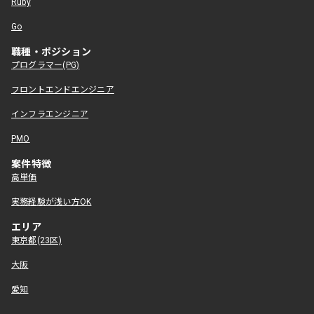
Ruby
Go
職種・ポジション
プログラマー(PG)
フロントエンドエンジニア
インフラエンジニア
PMO
案件特徴
高単価
実務経験が浅い方OK
エリア
東京都(23区)
大阪
愛知