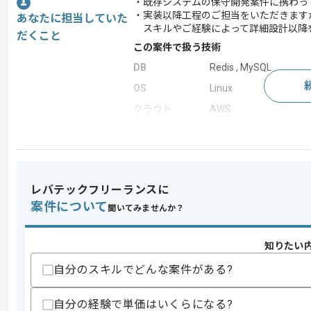
・既存システムの保守開発案件に携わっ
・実装以降工程のご担当をいただきます
あなたに担当していた
スキルやご経験によって詳細設計以降
だくこと
この案件で扱う技術
DB
Redis , MySQL
OS
Linux
クラウド
AWS
開発ツール
Git
この案件のポイント
業務内容
追加開発
レバテックフリーランスに
特徴
20代活躍中 , 30代活躍
案件について
聞いてみませんか？
知りたい
求めるスキル
スキル
・金融、証券系のプロジェクトご経験
自分のスキルでどんな案件がある?
・Go、Pythonのいずれかの言語を用い
・詳細設計工程以降の実務
自分の経験で単価はいくらになる?