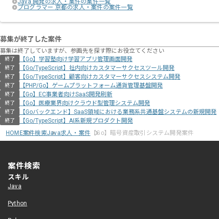
Java 開発の求人・案件の案件一覧
プログラマー 京都の求人・案件の案件一覧
募集が終了した案件
募集は終了していますが、参画先を探す際にお役立てください
【Go】学習塾向け学習アプリ管理画面開発
終了
【Go/TypeScript】社内向けカスタマーサクセスツール開発
終了
【Go/TypeScript】顧客向けカスタマーサクセスシステム開発
終了
【PHP/Go】ゲームプラットフォーム通貨管理基盤開発
終了
【Go】EC事業者向けSaaS開発刷新
終了
【Go】医療業界向けクラウド型管理システム開発
終了
【Goバックエンド】SaaS領域における業務系共通基盤システムの新規開発
終了
【Go/TypeScript】AI系新規プロダクト開発
終了
HOME
案件検索
Java求人・案件
【Go】暗号資産取引システム開発案件
案件検索
スキル
Java
Python