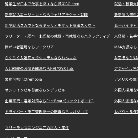
留学生が日本で仕事を探すなら帰国GO.com
就活・転職支
新卒就活エージェントならキャリアチケット就職
新卒就活無料
新卒就活スカウトならキャリアチケット就職スカウト
若手ハイキャ
フリーター・既卒・未経験の就職・再就職ならハタラクティブ
未経験・若手
障がい者雇用ならワークリア
M&A支援な
らくらく入退院支援システムならわんコネ
AI面接ならNAL
人と組織のお悩み解決ならNALYSYS Lab.
アジャイル開発なら
業務可視化はremopia
アメリカの生活
オンラインピル診療ならメデリピル
外国人採用ならLe
企業研究・選考対策ならFactBoard(ファクトボード)
外国人派遣なら
ドライバー・施工管理技士の転職ならレバジョブ
レバウェル保
フリーランスエンジニアの求人・案件