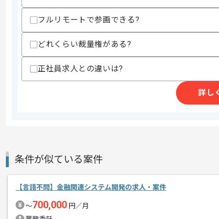
歓迎スキル
・AWSの知見
フルリモートで参画できる?
スキルに不安がある方へ
どれくらい裁量権がある?
上記に似た経験やスキルをお持ちであれば申
正社員求人との違いは?
精算条件
有
詳し
精算・お支払い
精算基準時間
140時間〜180時間
支払いサイト
15日
条件が似ている案件
商談回数
1回
その他募集要項
募集人数
1人
【言語不問】金融関連システム開発の求人・案件
作業開始日
2020/06/11
700,000
〜
円／月