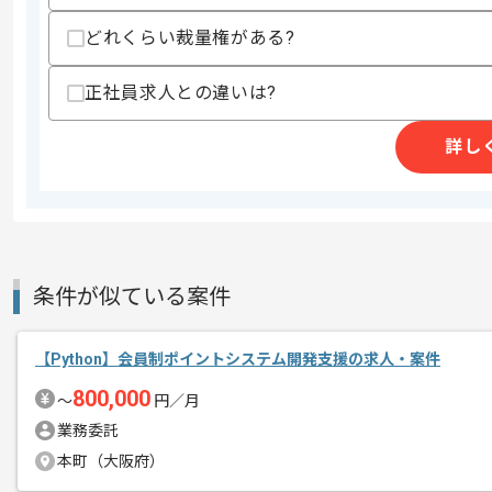
商談回数
1回
どれくらい裁量権がある?
その他募集要項
募集人数
1人
作業開始日
2026/04/01
正社員求人との違いは?
詳し
週5日常駐での作業を想定しております
エージェントからのコ
メント
条件が似ている案件
【Python】会員制ポイントシステム開発支援の求人・案件
800,000
〜
円／月
業務委託
本町（大阪府）