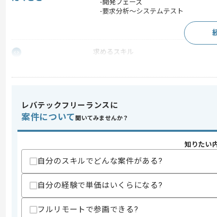
-開発フェーズ
-要求分析～システムテスト
求めるスキル
スキル
・C#を用いた開発経験
・Pythonを用いた開発経験
・試験設計、実施経験(HW構築含む)
スキルに不安がある方へ
レバテックフリーランスに
上記に似た経験やスキルをお持ちであれば申
案件について
聞いてみませんか？
知りたい
精算条件
有
自分のスキルでどんな案件がある?
精算・お支払い
精算基準時間
160時間〜180時間
自分の経験で単価はいくらになる?
支払いサイト
15日
フルリモートで参画できる?