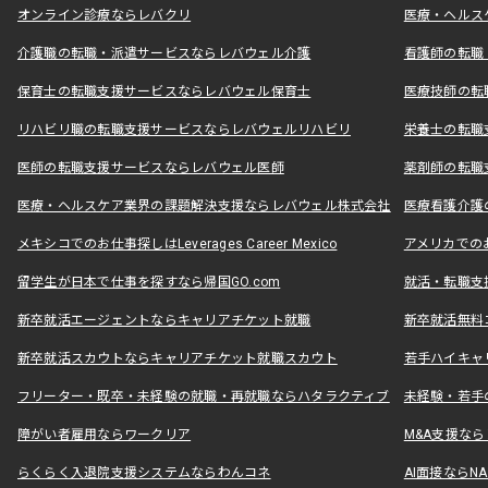
オンライン診療ならレバクリ
医療・ヘルス
介護職の転職・派遣サービスならレバウェル介護
看護師の転職
保育士の転職支援サービスならレバウェル保育士
医療技師の転
リハビリ職の転職支援サービスならレバウェルリハビリ
栄養士の転職
医師の転職支援サービスならレバウェル医師
薬剤師の転職
医療・ヘルスケア業界の課題解決支援ならレバウェル株式会社
医療看護介護の
メキシコでのお仕事探しはLeverages Career Mexico
アメリカでのお仕事
留学生が日本で仕事を探すなら帰国GO.com
就活・転職支
新卒就活エージェントならキャリアチケット就職
新卒就活無料
新卒就活スカウトならキャリアチケット就職スカウト
若手ハイキャ
フリーター・既卒・未経験の就職・再就職ならハタラクティブ
未経験・若手
障がい者雇用ならワークリア
M&A支援な
らくらく入退院支援システムならわんコネ
AI面接ならNAL