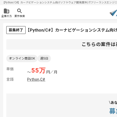
【Python/C#】カーナビゲーションシステム向けソフトウェア開発案件| ITフリーランスエンジニアの
企業の方
案件検索
【Python/C#】カーナビゲーションシステ
募集終了
こちらの案件は
オンライン商談OK
週5日
単価
55
万
〜
円／月
言語
Python
,
C#
あ
募