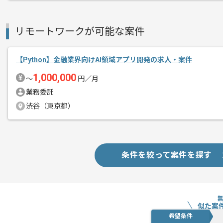
リモートワークが可能な案件
【Python】金融業界向けAI領域アプリ開発の求人・案件
1,000,000
〜
円／月
業務委託
渋谷（東京都）
条件を絞って案件を探す
似た案
希望条件