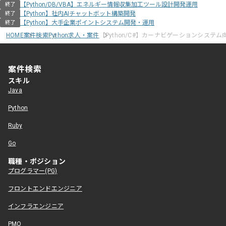
【Python/DB/VBA】エネルギー情報収集加工ツール設計開発運用
終了
【Python】社内AIチャットボット構築開発
終了
【Python】大手企業ポイントシステム開発・運用
終了
HOME
案件検索
Python求人・案件
【Python/C#】カーナビゲーションシステ
案件検索
スキル
Java
Python
Ruby
Go
職種・ポジション
プログラマー(PG)
フロントエンドエンジニア
インフラエンジニア
PMO