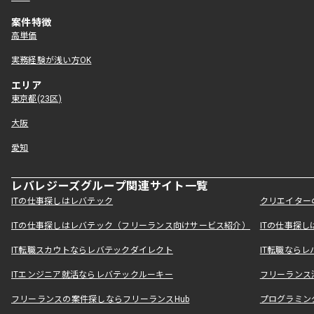
案件特徴
高単価
実務経験が浅い方OK
エリア
東京都(23区)
大阪
愛知
レバレジーズグループ関連サイト一覧
ITの仕事探しはレバテック
クリエイター
ITの仕事探しはレバテック（フリーランス向けサービス紹介）
ITの仕事探
IT転職スカウトならレバテックダイレクト
IT転職なら
ITエンジニア就活ならレバテックルーキー
フリーランス
フリーランスの案件探しならフリーランスHub
プログラミン