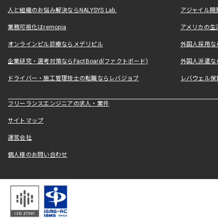
人と組織のお悩み解決ならNALYSYS Lab.
アジャイル開発なら
業務可視化はremopia
アメリカの生活
オンラインピル診療ならメデリピル
外国人採用ならLe
企業研究・選考対策ならFactBoard(ファクトボード)
外国人派遣なら
ドライバー・施工管理技士の転職ならレバジョブ
レバウェル保
フリーランスエンジニアの求人・案件
サイトマップ
運営会社
個人様のお問い合わせ