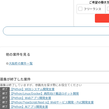
ご希望の働き
フリーランス
他の案件を見る
大阪府の案件一覧
募集が終了した案件
募集は終了していますが、参画先を探す際にお役立てください
【Python】WEBシステム開発支援
終了
【Python/Linux/Docker】病院向け搬送ロボット開発
終了
【Python】Webアプリ開発支援
終了
【Python/TypeScript/Next.js】Webサービス開発・PoC開発支援
終了
【Python】AIアプリ開発支援
終了