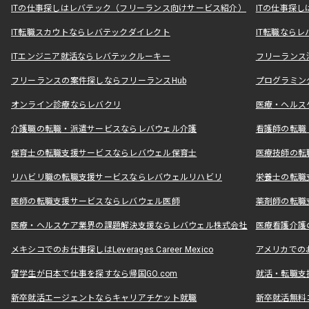
ITの仕事探しはレバテック（フリーランス向けサービス紹介）
ITの仕事探
IT転職スカウトならレバテックダイレクト
IT転職なら
ITエンジニア就活ならレバテックルーキー
フリーランス
フリーランスの案件探しならフリーランスHub
プログラミン
オンライン診療ならレバクリ
医療・ヘルス
介護職の転職・派遣サービスならレバウェル介護
看護師の転職
保育士の転職支援サービスならレバウェル保育士
医療技師の転
リハビリ職の転職支援サービスならレバウェルリハビリ
栄養士の転職
医師の転職支援サービスならレバウェル医師
薬剤師の転職
医療・ヘルスケア業界の課題解決支援ならレバウェル株式会社
医療看護介護の
メキシコでのお仕事探しはLeverages Career Mexico
アメリカでのお仕事
留学生が日本で仕事を探すなら帰国GO.com
就活・転職支
新卒就活エージェントならキャリアチケット就職
新卒就活無料