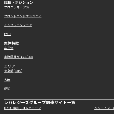
職種・ポジション
プログラマー(PG)
フロントエンドエンジニア
インフラエンジニア
PMO
案件特徴
高単価
実務経験が浅い方OK
エリア
東京都(23区)
大阪
愛知
レバレジーズグループ関連サイト一覧
ITの仕事探しはレバテック
クリエイター