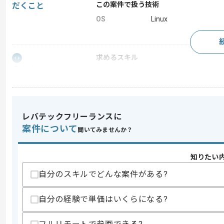
この案件で扱う技術
だくこと
OS
Linux
求めるスキル
スキル
・Javaの開発経験3年以上
・Linuxでの開発経験
スキルに不安がある方へ
上記に似た経験やスキルをお持ちであれば申
レバテックフリーランスに
案件について
聞いてみませんか？
精算条件
有
知りたい
精算・お支払い
精算基準時間
140時間〜200時間
自分のスキルでどんな案件がある?
支払いサイト
15日
自分の経験で単価はいくらになる?