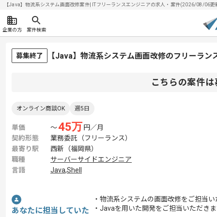
【Java】物流系システム画面改修案件| ITフリーランスエンジニアの求人・案件(2026/08/06更
企業の方
案件検索
【Java】物流系システム画面改修のフリーラン
募集終了
こちらの案件は
オンライン商談OK
週5日
45
万
単価
〜
円／月
契約形態
業務委託（フリーランス）
最寄り駅
西新（福岡県）
職種
サーバーサイドエンジニア
言語
Java
,
Shell
・物流系システムの画面改修をご担当い
・Javaを用いた開発をご担当いただき
あなたに担当していた