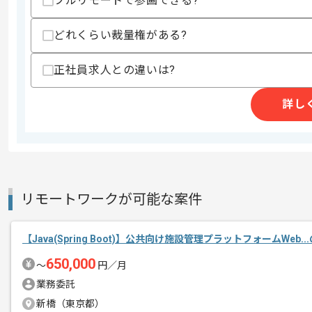
フルリモートで参画できる?
商談回数
1回
その他募集要項
募集人数
2人
どれくらい裁量権がある?
作業開始日
2020/08/17
正社員求人との違いは?
詳し
物流系システムの画面改修案件です。
エージェントからのコ
言語はJavaを用いた開発を行っていた
メント
これまでの開発のご経験を活かしたい方
リモートワークが可能な案件
【Java(Spring Boot)】公共向け施設管理プラットフォームWeb.
650,000
〜
円／月
業務委託
新橋（東京都）