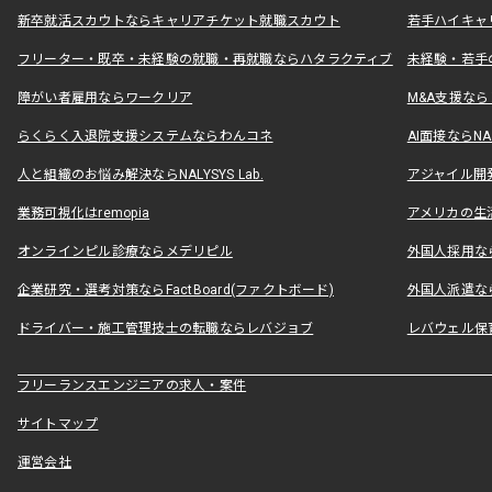
新卒就活スカウトならキャリアチケット就職スカウト
若手ハイキャ
フリーター・既卒・未経験の就職・再就職ならハタラクティブ
未経験・若手
障がい者雇用ならワークリア
M&A支援な
らくらく入退院支援システムならわんコネ
AI面接ならNAL
人と組織のお悩み解決ならNALYSYS Lab.
アジャイル開発なら
業務可視化はremopia
アメリカの生活
オンラインピル診療ならメデリピル
外国人採用ならLe
企業研究・選考対策ならFactBoard(ファクトボード)
外国人派遣なら
ドライバー・施工管理技士の転職ならレバジョブ
レバウェル保
フリーランスエンジニアの求人・案件
サイトマップ
運営会社