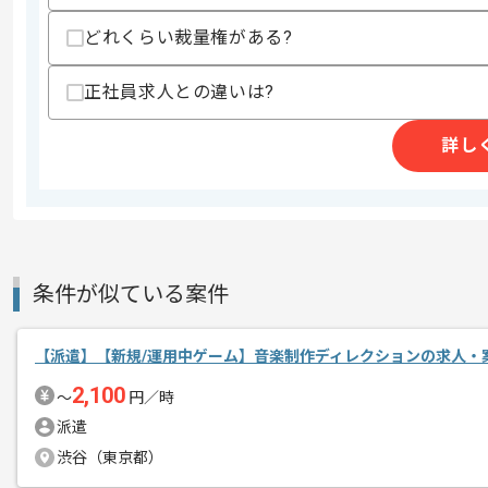
・プロジェクトマネジメント経験（3年
・20人以上のマネジメント経験（1年以
どれくらい裁量権がある?
・社内外の関係者との調整経験
・スマホRPG、または、コンシューマR
正社員求人との違いは?
歓迎スキル
・Unityの使用経験
詳し
・Github, SVNなどバージョン管理ツ
・DocBaseの使用経験
・Confulenceの使用経験
スキルに不安がある方へ
上記に似た経験やスキルをお持ちであれば申
条件が似ている案件
超有名タイトルを手がけたエンジニアが
【派遣】【新規/運用中ゲーム】音楽制作ディレクションの求人・
エージェントからのコ
2,100
〜
円／時
メント
ゲームが好きな方にマッチする現場です
派遣
渋谷（東京都）