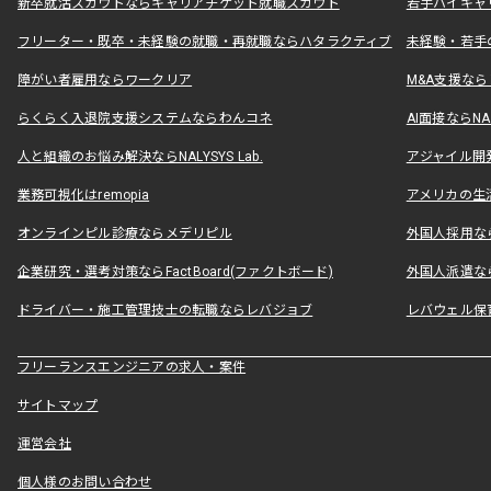
新卒就活スカウトならキャリアチケット就職スカウト
若手ハイキャ
フリーター・既卒・未経験の就職・再就職ならハタラクティブ
未経験・若手
障がい者雇用ならワークリア
M&A支援な
らくらく入退院支援システムならわんコネ
AI面接ならNAL
人と組織のお悩み解決ならNALYSYS Lab.
アジャイル開発なら
業務可視化はremopia
アメリカの生活
オンラインピル診療ならメデリピル
外国人採用ならLe
企業研究・選考対策ならFactBoard(ファクトボード)
外国人派遣なら
ドライバー・施工管理技士の転職ならレバジョブ
レバウェル保
フリーランスエンジニアの求人・案件
サイトマップ
運営会社
個人様のお問い合わせ