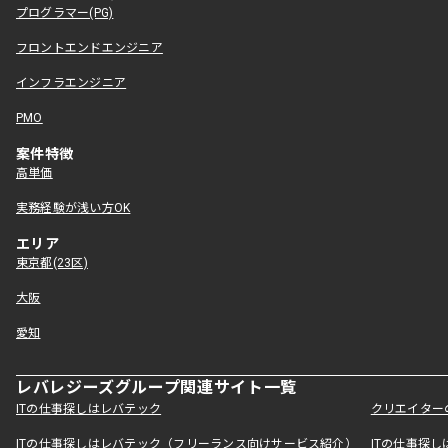
プログラマー(PG)
フロントエンドエンジニア
インフラエンジニア
PMO
案件特徴
高単価
実務経験が浅い方OK
エリア
東京都(23区)
大阪
愛知
レバレジーズグループ関連サイト一覧
ITの仕事探しはレバテック
クリエイター
ITの仕事探しはレバテック（フリーランス向けサービス紹介）
ITの仕事探