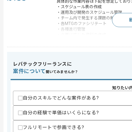
具体的な作業内容は下記を想定しており
・スケジュール表の作成
・運用及び開発のスケジュール管理
・チーム内で発生する課題の解決案提案
・各MTGのファシリテート
・各種進行管理
・必要に応じた資料の作成
・外部業者とのディレクション作業
この案件で扱う技術
ゲームエンジン
Unity
レバテックフリーランスに
開発ツール
GitHub
案件について
聞いてみませんか？
この案件のポイント
業界
ソーシャルゲーム , 
知りたい
業務内容
新規開発
自分のスキルでどんな案件がある?
特徴
20代活躍中 , 30代活躍
自分の経験で単価はいくらになる?
求めるスキル
フルリモートで参画できる?
スキル