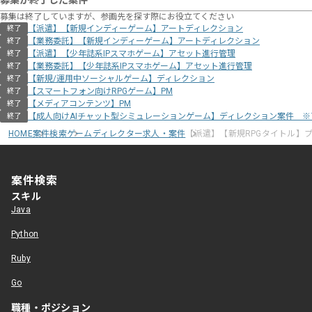
募集が終了した案件
募集は終了していますが、参画先を探す際にお役立てください
【派遣】【新規インディーゲーム】アートディレクション
終了
【業務委託】【新規インディーゲーム】アートディレクション
終了
【派遣】【少年誌系IPスマホゲーム】アセット進行管理
終了
【業務委託】【少年誌系IPスマホゲーム】アセット進行管理
終了
【新規/運用中ソーシャルゲーム】ディレクション
終了
【スマートフォン向けRPGゲーム】PM
終了
【メディアコンテンツ】PM
終了
【成人向けAIチャット型シミュレーションゲーム】ディレクション案件 
終了
HOME
案件検索
ゲームディレクター求人・案件
【派遣】【新規RPGタイトル】
案件検索
スキル
Java
Python
Ruby
Go
職種・ポジション