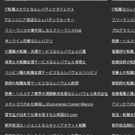
IT転職スカウトならレバテックダイレクト
IT転職なら
ITエンジニア就活ならレバテックルーキー
フリーランス
フリーランスの案件探しならフリーランスHub
プログラミン
オンライン診療ならレバクリ
医療・ヘルス
介護職の転職・派遣サービスならレバウェル介護
看護師の転職
保育士の転職支援サービスならレバウェル保育士
医療技師の転
リハビリ職の転職支援サービスならレバウェルリハビリ
栄養士の転職
医師の転職支援サービスならレバウェル医師
薬剤師の転職
医療・ヘルスケア業界の課題解決支援ならレバウェル株式会社
医療看護介護の
メキシコでのお仕事探しはLeverages Career Mexico
アメリカでのお仕事
留学生が日本で仕事を探すなら帰国GO.com
就活・転職支
新卒就活エージェントならキャリアチケット就職
新卒就活無料