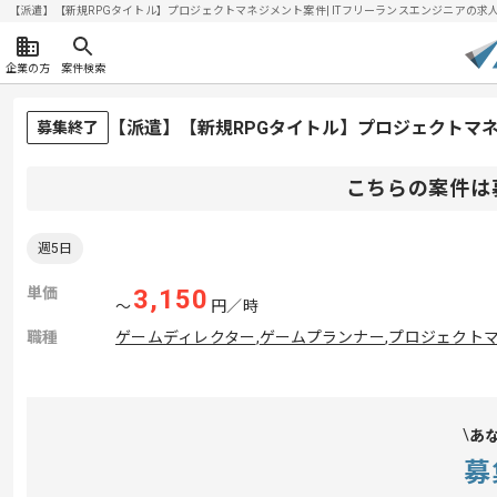
【派遣】【新規RPGタイトル】プロジェクトマネジメント案件| ITフリーランスエンジニアの求人・案件
企業の方
案件検索
【派遣】【新規RPGタイトル】プロジェクトマ
募集終了
こちらの案件は
週5日
単価
3,150
〜
円／時
職種
ゲームディレクター
,
ゲームプランナー
,
プロジェクトマ
あ
募