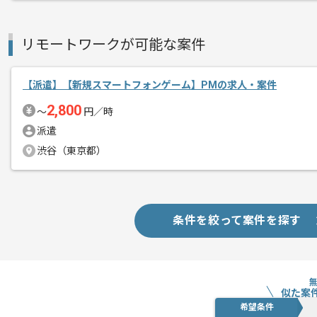
リモートワークが可能な案件
【派遣】【新規スマートフォンゲーム】PMの求人・案件
2,800
〜
円／時
派遣
渋谷（東京都）
条件を絞って案件を探す
似た案
希望条件