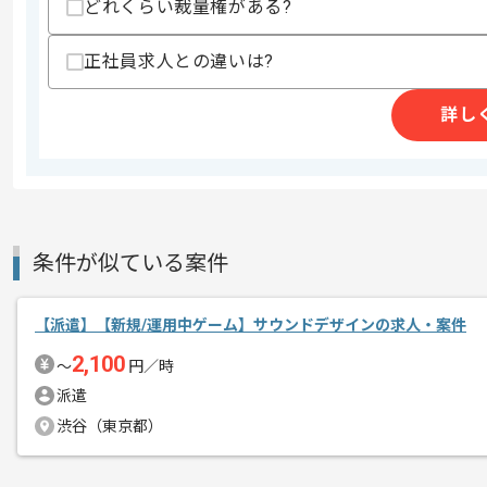
どれくらい裁量権がある?
スキルに不安がある方へ
上記に似た経験やスキルをお持ちであれば申
正社員求人との違いは?
詳し
超有名タイトルを手がけたエンジニアが
エージェントからのコ
メント
ゲームが好きな方にマッチする現場です
条件が似ている案件
【派遣】【新規/運用中ゲーム】サウンドデザインの求人・案件
2,100
〜
円／時
派遣
渋谷（東京都）