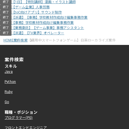
【1日】【特別講師】漫画・イラスト講師
終了
【ゲーム企業】人事労務
終了
【toC向けアプリ】サウンド制作
終了
【派遣】【事務】学校教材作成向け編集事務作業
終了
【事務】学校教材作成向け編集事務作業
終了
【業務委託】【ゲーム事業】事務アシスタント
終了
【派遣】【TV業界】オペレーター
終了
HOME
案件検索
【運用中スマートフォンゲーム】日英ローカライズ案件
案件検索
スキル
Java
Python
Ruby
Go
職種・ポジション
プログラマー(PG)
フロントエンドエンジニア