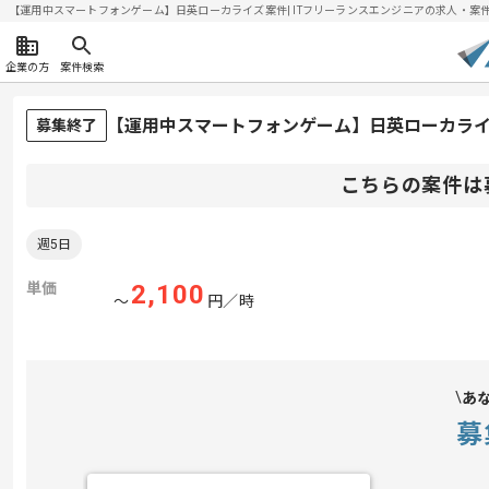
【運用中スマートフォンゲーム】日英ローカライズ案件| ITフリーランスエンジニアの求人・案件(20
企業の方
案件検索
【運用中スマートフォンゲーム】日英ローカラ
募集終了
こちらの案件は
週5日
単価
2,100
〜
円／時
あ
募