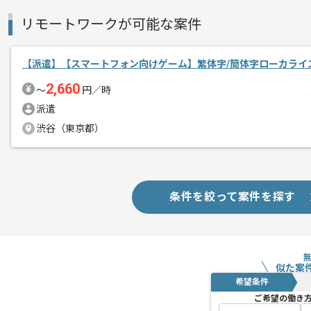
リモートワークが可能な案件
【派遣】【スマートフォン向けゲーム】繁体字/簡体字ローカライ
2,660
〜
円／時
派遣
渋谷（東京都）
条件を絞って案件を探す
似た案
希望条件
ご希望の働き