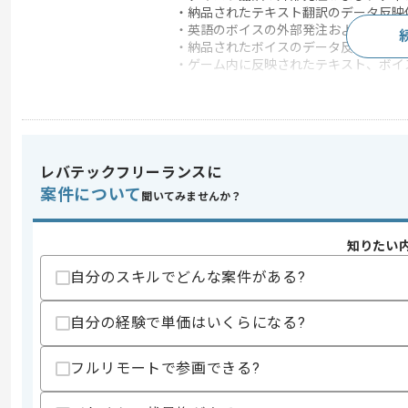
・納品されたテキスト翻訳のデータ反映
・英語のボイスの外部発注および、ディ
・納品されたボイスのデータ反映依頼（
・ゲーム内に反映されたテキスト、ボイ
この案件のポイント
業界
ソーシャルゲーム
特徴
20代活躍中 , 30代活躍
レバテックフリーランスに
案件について
聞いてみませんか？
求めるスキル
スキル
・ゲーム業界での実務経験
知りたい
・英語（北米）スキル
・日常会話水準の日本語
自分のスキルでどんな案件がある?
・Excel、基本的なPC操作
歓迎スキル
自分の経験で単価はいくらになる?
・ローカライズ実務経験
・スマホRPGゲームの開発/運用経験
フルリモートで参画できる?
・コンシューマRPGゲームの開発/運用