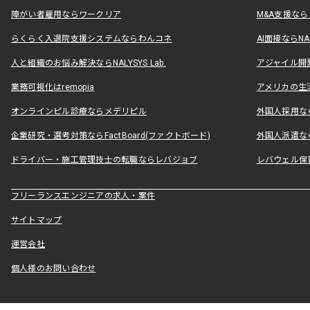
障がい者雇用ならワークリア
M&A支援な
らくらく入退院支援システムならわんコネ
AI面接ならNAL
人と組織のお悩み解決ならNALYSYS Lab.
アジャイル開発なら
業務可視化はremopia
アメリカの生活
オンラインピル診療ならメデリピル
外国人採用ならLe
企業研究・選考対策ならFactBoard(ファクトボード)
外国人派遣なら
ドライバー・施工管理技士の転職ならレバジョブ
レバウェル保
フリーランスエンジニアの求人・案件
サイトマップ
運営会社
個人様のお問い合わせ