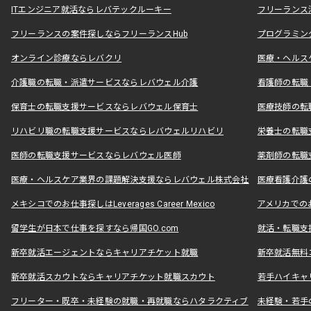
ITエンジニア就活ならレバテックルーキー
フリーランス
フリーランスの案件探しならフリーランスHub
プログラミン
オンライン診療ならレバクリ
医療・ヘルス
介護職の転職・派遣サービスならレバウェル介護
看護師の転職
保育士の転職支援サービスならレバウェル保育士
医療技師の転
リハビリ職の転職支援サービスならレバウェルリハビリ
栄養士の転職
医師の転職支援サービスならレバウェル医師
薬剤師の転職
医療・ヘルスケア業界の課題解決支援ならレバウェル株式会社
医療看護介護の
メキシコでのお仕事探しはLeverages Career Mexico
アメリカでのお仕事
留学生が日本で仕事を探すなら帰国GO.com
就活・転職支
新卒就活エージェントならキャリアチケット就職
新卒就活無料
新卒就活スカウトならキャリアチケット就職スカウト
若手ハイキャ
フリーター・既卒・未経験の就職・再就職ならハタラクティブ
未経験・若手