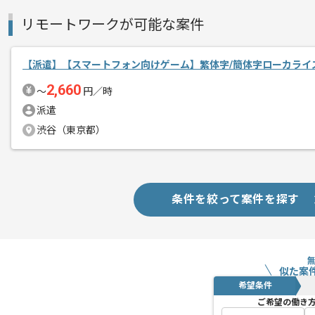
リモートワークが可能な案件
【派遣】【スマートフォン向けゲーム】繁体字/簡体字ローカライ
2,660
〜
円／時
派遣
渋谷（東京都）
条件を絞って案件を探す
似た案
希望条件
ご希望の働き