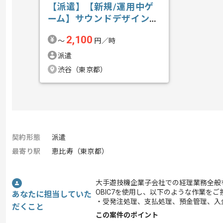
【派遣】【新規/運用中ゲ
ーム】サウンドデザインの
求人・案件
2,100
〜
円／時
派遣
渋谷（東京都）
契約形態
派遣
最寄り駅
恵比寿（東京都）
大手遊技機企業子会社での経理業務全般
OBIC7を使用し、以下のような作業を
あなたに担当していた
・受発注処理、支払処理、預金管理、入
だくこと
この案件のポイント