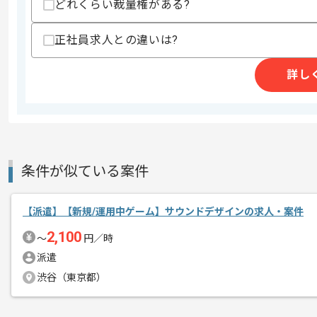
どれくらい裁量権がある?
正社員求人との違いは?
詳し
条件が似ている案件
【派遣】【新規/運用中ゲーム】サウンドデザインの求人・案件
2,100
〜
円／時
派遣
渋谷（東京都）