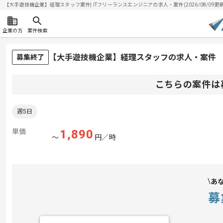
【大手遊技機企業】経理スタッフ案件| ITフリーランスエンジニアの求人・案件(2026/08/09更新
企業の方
案件検索
【大手遊技機企業】経理スタッフの求人・案件
募集終了
こちらの案件は
週5日
単価
1,890
〜
円／時
あ
募