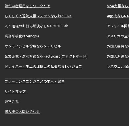
障がい者雇用ならワークリア
M&A支援な
らくらく入退院支援システムならわんコネ
AI面接ならNAL
人と組織のお悩み解決ならNALYSYS Lab.
アジャイル開発なら
業務可視化はremopia
アメリカの生活
オンラインピル診療ならメデリピル
外国人採用ならLe
企業研究・選考対策ならFactBoard(ファクトボード)
外国人派遣なら
ドライバー・施工管理技士の転職ならレバジョブ
レバウェル保
フリーランスエンジニアの求人・案件
サイトマップ
運営会社
個人様のお問い合わせ