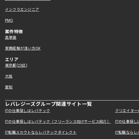
インフラエンジニア
PMO
案件特徴
高単価
実務経験が浅い方OK
エリア
東京都(23区)
大阪
愛知
レバレジーズグループ関連サイト一覧
ITの仕事探しはレバテック
クリエイター
ITの仕事探しはレバテック（フリーランス向けサービス紹介）
ITの仕事探
IT転職スカウトならレバテックダイレクト
IT転職なら