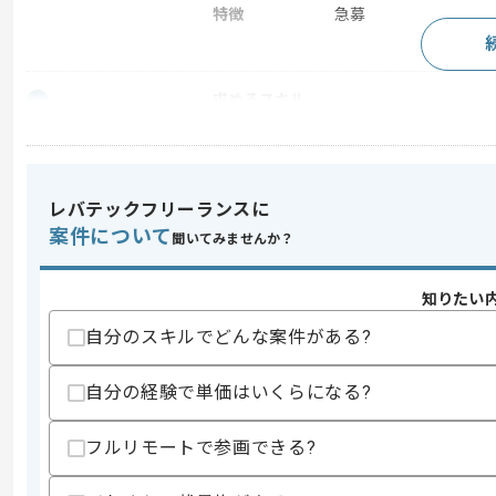
特徴
急募
求めるスキル
スキル
・2年以上の経理経験もしくは会計事務
・簿記資格を取得されている方
・基本的なExcelスキル（IF、VLOOK
レバテックフリーランスに
スキルに不安がある方へ
案件について
聞いてみませんか？
上記に似た経験やスキルをお持ちであれば申
知りたい
自分のスキルでどんな案件がある?
ぱちんこ・ぱちスロ向け映像の企画・開
エージェントからのコ
です。
メント
自分の経験で単価はいくらになる?
その他、映像制作全般や液晶表示装置の
ズに幅広い映像分野に挑戦しています。
フルリモートで参画できる?
遊技機業界でのご経験を積みたい方にオ