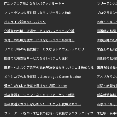
ITエンジニア就活ならレバテックルーキー
フリーランス
フリーランスの案件探しならフリーランスHub
プログラミン
オンライン診療ならレバクリ
医療・ヘルス
介護職の転職・派遣サービスならレバウェル介護
看護師の転職
保育士の転職支援サービスならレバウェル保育士
医療技師の転
リハビリ職の転職支援サービスならレバウェルリハビリ
栄養士の転職
医師の転職支援サービスならレバウェル医師
薬剤師の転職
医療・ヘルスケア業界の課題解決支援ならレバウェル株式会社
医療看護介護の
メキシコでのお仕事探しはLeverages Career Mexico
アメリカでのお仕事
留学生が日本で仕事を探すなら帰国GO.com
就活・転職支
新卒就活エージェントならキャリアチケット就職
新卒就活無料
新卒就活スカウトならキャリアチケット就職スカウト
若手ハイキャ
フリーター・既卒・未経験の就職・再就職ならハタラクティブ
未経験・若手