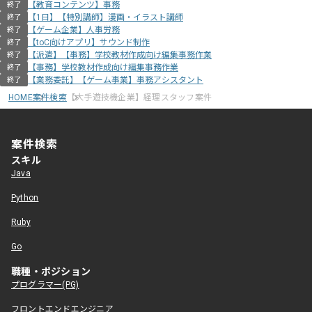
【教育コンテンツ】事務
終了
【1日】【特別講師】漫画・イラスト講師
終了
【ゲーム企業】人事労務
終了
【toC向けアプリ】サウンド制作
終了
【派遣】【事務】学校教材作成向け編集事務作業
終了
【事務】学校教材作成向け編集事務作業
終了
【業務委託】【ゲーム事業】事務アシスタント
終了
HOME
案件検索
【大手遊技機企業】経理スタッフ案件
案件検索
スキル
Java
Python
Ruby
Go
職種・ポジション
プログラマー(PG)
フロントエンドエンジニア