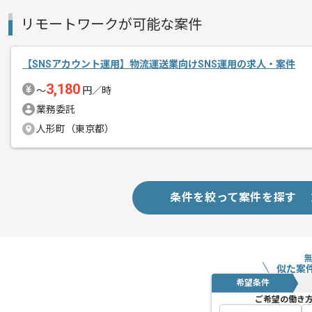
複数案件を保有している企業ですので、
リモートワークが可能な案件
ご経験と実績に応じて別案件のご提案も
【SNSアカウント運用】物流運送業向けSNS運用の求人・案件
新しいアイディアや技術を積極的に導入
3,180
〜
円／時
経験豊富なマーケターと成長が出来る環
業務委託
人形町（東京都）
スキルアップされたい方、長期的に参画
条件を絞って案件を探す
似た案
希望条件
ご希望の働き