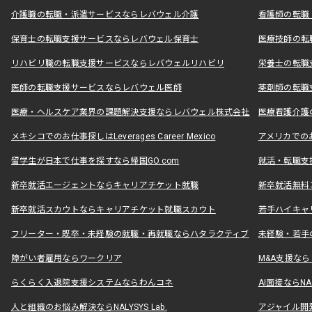
介護職の転職・派遣サービスならレバウェル介護
看護師の転職
保育士の転職支援サービスならレバウェル保育士
医療技師の転
リハビリ職の転職支援サービスならレバウェルリハビリ
栄養士の転職
医師の転職支援サービスならレバウェル医師
薬剤師の転職
医療・ヘルスケア業界の課題解決支援ならレバウェル株式会社
医療看護介護の
メキシコでのお仕事探しはLeverages Career Mexico
アメリカでのお仕事
留学生が日本で仕事を探すなら帰国GO.com
就活・転職支
新卒就活エージェントならキャリアチケット就職
新卒就活無料
新卒就活スカウトならキャリアチケット就職スカウト
若手ハイキャ
フリーター・既卒・未経験の就職・再就職ならハタラクティブ
未経験・若手
障がい者雇用ならワークリア
M&A支援な
らくらく入退院支援システムならわんコネ
AI面接ならNAL
人と組織のお悩み解決ならNALYSYS Lab.
アジャイル開発なら