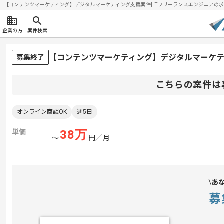
【コンテンツマーケティング】デジタルマーケティング支援案件| ITフリーランスエンジニアの求人・案
企業の方
案件検索
【コンテンツマーケティング】デジタルマーケ
募集終了
こちらの案件は
オンライン商談OK
週5日
単価
38
万
〜
円／月
あ
募