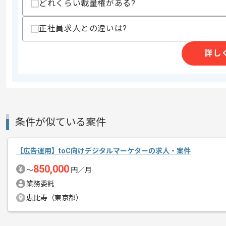
どれくらい裁量権がある?
上記に似た経験やスキルをお持ちであれば申
正社員求人との違いは?
精算条件
有
詳し
精算・お支払い
精算基準時間
140時間〜180時間
支払いサイト
15日
条件が似ている案件
商談回数
1回
その他募集要項
募集人数
1人
【広告運用】toC向けデジタルマーケターの求人・案件
作業開始日
2026/02/06
850,000
〜
円／月
業務委託
レバテックでの実績がある企業の案件で
恵比寿（東京都）
エージェントからのコ
メント
マーケターの経験を活かすことができま