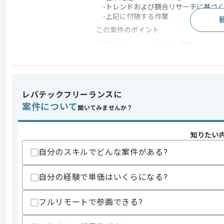
-トレンドおよび競合リサーチに基づ
-上記に付随する作業
この案件のポイント
業務内容
システム開発
特徴
20代活躍中 , 30代活躍
レバテックフリーランスに
求めるスキル
案件について
聞いてみませんか？
スキル
・いずれかの業界での作業経験
-音楽レーベル、デジタルマーケティング、メ
・上記の業界におけるディレクターまたは
知りたい
・主要SNSおよび動画プラットフォー
・アナリティクスツールを用いたデータ
自分のスキルでどんな案件がある?
・デジタルマーケティングにおけるKPI
歓迎スキル
自分の経験で単価はいくらになる?
・音楽配信ディストリビューションの利
・DSPのアルゴリズムに関する知見
フルリモートで参画できる?
スキルに不安がある方へ