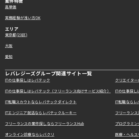
案件特徴
高単価
実務経験が浅い方OK
エリア
東京都(23区)
大阪
愛知
レバレジーズグループ関連サイト一覧
ITの仕事探しはレバテック
クリエイター
ITの仕事探しはレバテック（フリーランス向けサービス紹介）
ITの仕事探
IT転職スカウトならレバテックダイレクト
IT転職なら
ITエンジニア就活ならレバテックルーキー
フリーランス
フリーランスの案件探しならフリーランスHub
プログラミン
オンライン診療ならレバクリ
医療・ヘルス