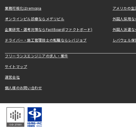
業務可視化はremopia
アメリカの生活
オンラインピル診療ならメデリピル
外国人採用ならLe
企業研究・選考対策ならFactBoard(ファクトボード)
外国人派遣なら
ドライバー・施工管理技士の転職ならレバジョブ
レバウェル保
フリーランスエンジニアの求人・案件
サイトマップ
運営会社
個人様のお問い合わせ