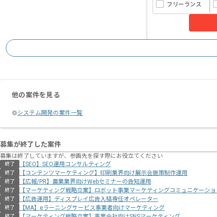
フリーランス
他の案件を見る
システム開発の案件一覧
募集が終了した案件
募集は終了していますが、参画先を探す際にお役立てください
【SEO】SEO運用コンサルティング
終了
【コンテンツマーケティング】印刷業界向け展示会施策制作運用
終了
【広報/PR】農業業界向けWebセミナーの告知運用
終了
【マーケティング戦略立案】ロボット事業マーケティングコミュニケーショ
終了
【広告運用】ディスプレイ広告入稿専任オペレーター
終了
【MA】eラーニングサービス事業者向けマーケティング
終了
【マーケティング戦略立案】事業会社向けSNSマーケティング
終了