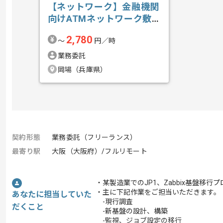
【ネットワーク】金融機関
向けATMネットワーク敷
設業務支援の求人・案件
2,780
〜
円／時
業務委託
岡場（兵庫県）
契約形態
業務委託（フリーランス）
最寄り駅
大阪（大阪府）/フルリモート
・某製造業でのJP1、Zabbix基盤移
・主に下記作業をご担当いただきます。
あなたに担当していた
-現行調査
だくこと
-新基盤の設計、構築
-監視、ジョブ設定の移行