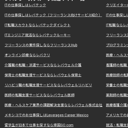
ITの仕事探しはレバテック
クリエイター
ITの仕事探しはレバテック（フリーランス向けサービス紹介）
ITの仕事探
IT転職スカウトならレバテックダイレクト
IT転職なら
ITエンジニア就活ならレバテックルーキー
フリーランス
フリーランスの案件探しならフリーランスHub
プログラミン
オンライン診療ならレバクリ
医療・ヘルス
介護職の転職・派遣サービスならレバウェル介護
看護師の転職
保育士の転職支援サービスならレバウェル保育士
医療技師の転
リハビリ職の転職支援サービスならレバウェルリハビリ
栄養士の転職
医師の転職支援サービスならレバウェル医師
薬剤師の転職
医療・ヘルスケア業界の課題解決支援ならレバウェル株式会社
医療看護介護の
メキシコでのお仕事探しはLeverages Career Mexico
アメリカでのお仕事
留学生が日本で仕事を探すなら帰国GO.com
就活・転職支