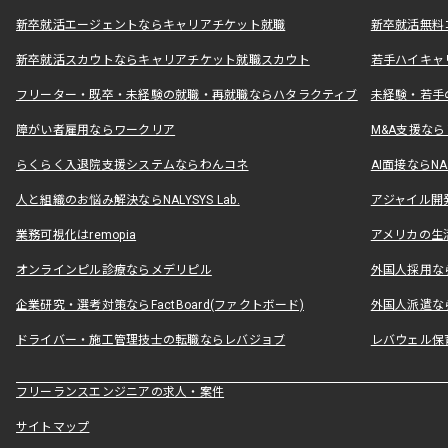
新卒就活エージェントならキャリアチケット就職
新卒就活無料
新卒就活スカウトならキャリアチケット就職スカウト
若手ハイキャ
フリーター・既卒・未経験の就職・再就職ならハタラクティブ
未経験・若手
障がい者雇用ならワークリア
M&A支援な
らくらく入退院支援システムならわんコネ
AI面接ならNAL
人と組織のお悩み解決ならNALYSYS Lab.
アジャイル開発なら
業務可視化はremopia
アメリカの生活
オンラインピル診療ならメデリピル
外国人採用ならLe
企業研究・選考対策ならFactBoard(ファクトボード)
外国人派遣なら
ドライバー・施工管理技士の転職ならレバジョブ
レバウェル保
フリーランスエンジニアの求人・案件
サイトマップ