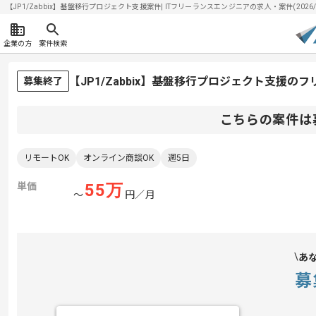
【JP1/Zabbix】基盤移行プロジェクト支援案件| ITフリーランスエンジニアの求人・案件(2026/0
企業の方
案件検索
【JP1/Zabbix】基盤移行プロジェクト支援の
募集終了
こちらの案件は
リモートOK
オンライン商談OK
週5日
単価
55
万
〜
円／月
あ
募