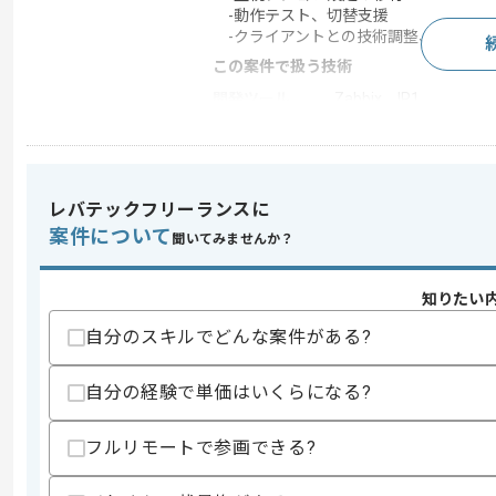
-動作テスト、切替支援
-クライアントとの技術調整、課題管理
この案件で扱う技術
開発ツール
Zabbix , JP1
求めるスキル
レバテックフリーランスに
スキル
・Zabbix 監視基盤の構築、移行経験
案件について
・JP1 ジョブ管理基盤の構築、移行経験
聞いてみませんか？
・クライアント折衝、調整経験
歓迎スキル
知りたい
・移行要件定義の経験
自分のスキルでどんな案件がある?
・製造業の経験
・インフラ移行プロジェクトの経験
自分の経験で単価はいくらになる?
スキルに不安がある方へ
上記に似た経験やスキルをお持ちであれば申
フルリモートで参画できる?