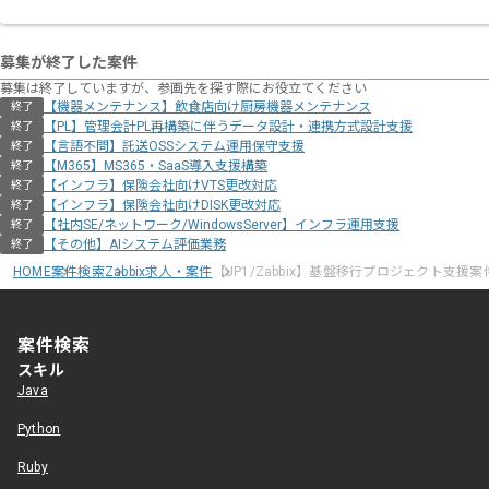
募集が終了した案件
募集は終了していますが、参画先を探す際にお役立てください
【機器メンテナンス】飲食店向け厨房機器メンテナンス
終了
【PL】管理会計PL再構築に伴うデータ設計・連携方式設計支援
終了
【言語不問】託送OSSシステム運用保守支援
終了
【M365】MS365・SaaS導入支援構築
終了
【インフラ】保険会社向けVTS更改対応
終了
【インフラ】保険会社向けDISK更改対応
終了
【社内SE/ネットワーク/WindowsServer】インフラ運用支援
終了
【その他】AIシステム評価業務
終了
HOME
案件検索
Zabbix求人・案件
【JP1/Zabbix】基盤移行プロジェクト支援案
案件検索
スキル
Java
Python
Ruby