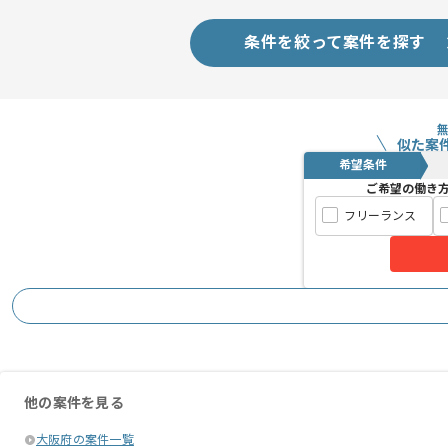
長期案件ですので腰を据えて作業された
ぜひ一度、ご商談で雰囲気を掴んでいた
条件を絞って案件を探す
似た案
希望条件
ご希望の働き
フリーランス
他の案件を見る
大阪府の案件一覧