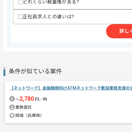
どれくらい裁量権がある?
精算条件
有
精算・お支払い
正社員求人との違いは?
精算基準時間
140時間〜180時間
支払いサイト
15日
詳し
商談回数
1回
その他募集要項
募集人数
2人
作業開始日
2026/02/17
条件が似ている案件
【ネットワーク】金融機関向けATMネットワーク敷設業務支援の
週2日～3日ほどリモートでの作業を想
2,780
エージェントからのコ
〜
円／時
※フルリモートも相談可能でございます
メント
業務委託
岡場（兵庫県）
取引実績のある企業の案件です。
これまでの経験を活かしてご活躍いただ