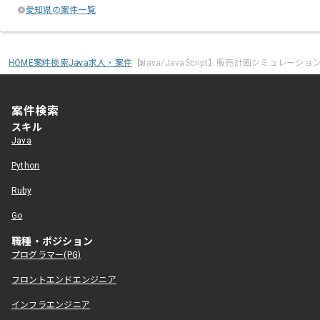
愛知県の案件一覧
HOME
案件検索
Java求人・案件
【Java/JavaScript】販売計画シミュレー
案件検索
スキル
Java
Python
Ruby
Go
職種・ポジション
プログラマー(PG)
フロントエンドエンジニア
インフラエンジニア