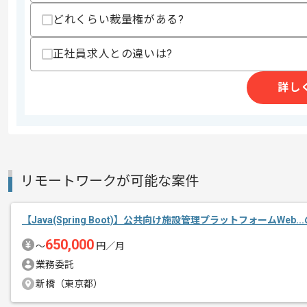
精算条件
どれくらい裁量権がある?
精算・お支払い
精算基準時間
140時間〜180時間
支払いサイト
15日
正社員求人との違いは?
詳し
商談回数
1回
その他募集要項
募集人数
1人
作業開始日
2026/03/02
リモートワークが可能な案件
リモートワーク：初日はPC貸与や設定
エージェントからのコ
【Java(Spring Boot)】公共向け施設管理プラットフォームWeb.
・リモート作業に支障が出た場合は、伏
メント
650,000
〜
円／月
本企業様は東海エリアを中心に多数の案
業務委託
ざいます。
新橋（東京都）