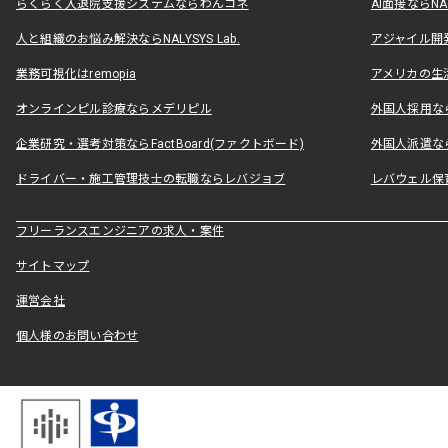
らくらく入退院支援システムならわんコネ
AI面接ならNAL
人と組織のお悩み解決ならNALYSYS Lab.
アジャイル開発なら
業務可視化はremopia
アメリカの生活
オンラインピル診療ならメデリピル
外国人採用ならLe
企業研究・選考対策ならFactBoard(ファクトボード)
外国人派遣なら
ドライバー・施工管理技士の転職ならレバジョブ
レバウェル保
フリーランスエンジニアの求人・案件
サイトマップ
運営会社
個人様のお問い合わせ