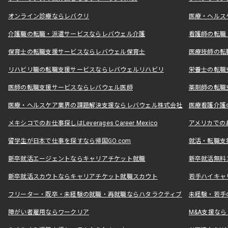
オンライン診療ならレバクリ
医療・ヘルス
介護職の転職・派遣サービスならレバウェル介護
看護師の転職
保育士の転職支援サービスならレバウェル保育士
医療技師の転
リハビリ職の転職支援サービスならレバウェルリハビリ
栄養士の転職
医師の転職支援サービスならレバウェル医師
薬剤師の転職
医療・ヘルスケア業界の課題解決支援ならレバウェル株式会社
医療看護介護の
メキシコでのお仕事探しはLeverages Career Mexico
アメリカでのお仕事
留学生が日本で仕事を探すなら帰国GO.com
就活・転職支
新卒就活エージェントならキャリアチケット就職
新卒就活無料
新卒就活スカウトならキャリアチケット就職スカウト
若手ハイキャ
フリーター・既卒・未経験の就職・再就職ならハタラクティブ
未経験・若手
障がい者雇用ならワークリア
M&A支援な