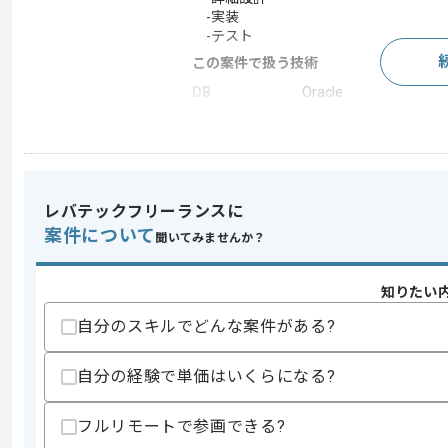
-実装
-テスト
この案件で扱う技術
DB
Oracle
求めるスキル
スキル
・Webアプリ開発経験
レバテックフリーランスに
・Javaを用いた開発経験
案件について
・JavaScriptを用いた開発経験
聞いてみませんか？
・Oracleを用いた開発経験
歓迎スキル
知りたい
・PL/SQLを用いた開発経験
自分のスキルでどんな案件がある?
スキルに不安がある方へ
上記に似た経験やスキルをお持ちであれば申
自分の経験で単価はいくらになる?
フルリモートで参画できる?