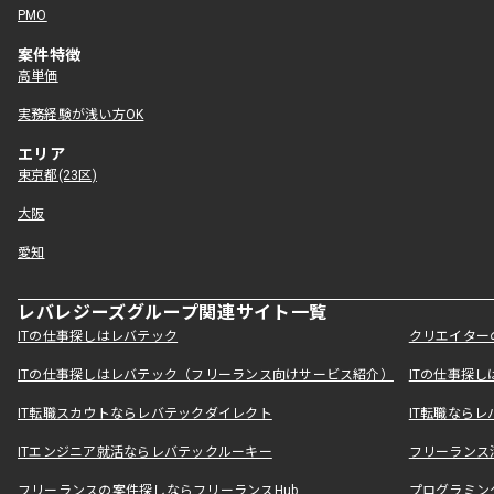
PMO
案件特徴
高単価
実務経験が浅い方OK
エリア
東京都(23区)
大阪
愛知
レバレジーズグループ関連サイト一覧
ITの仕事探しはレバテック
クリエイター
ITの仕事探しはレバテック（フリーランス向けサービス紹介）
ITの仕事探
IT転職スカウトならレバテックダイレクト
IT転職なら
ITエンジニア就活ならレバテックルーキー
フリーランス
フリーランスの案件探しならフリーランスHub
プログラミン