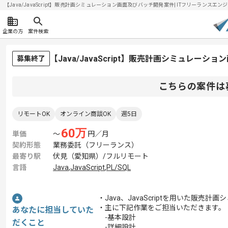
【Java/JavaScript】販売計画シミュレーション画面及びバッチ開発案件| ITフリーランスエンジニ
企業の方
案件検索
【Java/JavaScript】販売計画シミュレ
募集終了
こちらの案件は
リモートOK
オンライン商談OK
週5日
60
万
単価
〜
円／月
契約形態
業務委託（フリーランス）
最寄り駅
伏見（愛知県）/フルリモート
言語
Java
,
JavaScript
,
PL/SQL
・Java、JavaScriptを用いた
・主に下記作業をご担当いただきます。
あなたに担当していた
-基本設計
だくこと
-詳細設計