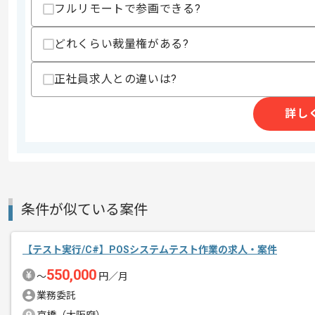
その他募集要項
フルリモートで参画できる?
募集人数
2人
作業開始日
2026/04/01
どれくらい裁量権がある?
正社員求人との違いは?
これまでのご経験を活かしたい方におす
エージェントからのコ
ぜひ一度、ご商談で雰囲気等掴んでいた
詳し
メント
週5日常駐での作業を想定しております
条件が似ている案件
【テスト実行/C#】POSシステムテスト作業の求人・案件
550,000
〜
円／月
業務委託