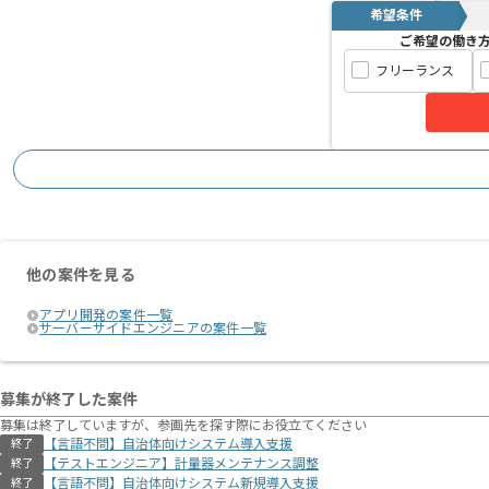
希望条件
ご希望の働き
フリーランス
他の案件を見る
アプリ開発の案件一覧
サーバーサイドエンジニアの案件一覧
募集が終了した案件
募集は終了していますが、参画先を探す際にお役立てください
【言語不問】自治体向けシステム導入支援
終了
【テストエンジニア】計量器メンテナンス調整
終了
【言語不問】自治体向けシステム新規導入支援
終了