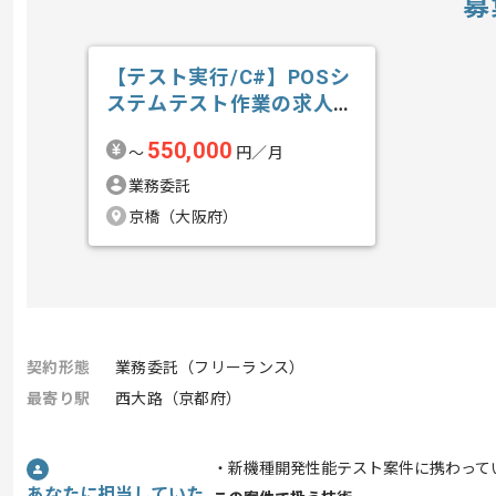
募
【テスト実行/C#】POSシ
ステムテスト作業の求人・
案件
550,000
〜
円／月
業務委託
京橋（大阪府）
契約形態
業務委託（フリーランス）
最寄り駅
西大路（京都府）
・新機種開発性能テスト案件に携わって
あなたに担当していた