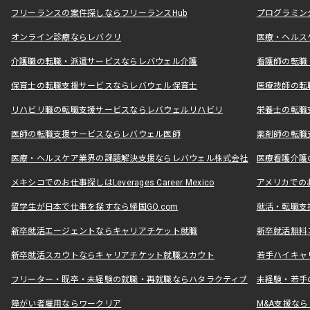
フリーランスの案件探しならフリーランスHub
プログラミン
オンライン診療ならレバクリ
医療・ヘルス
介護職の転職・派遣サービスならレバウェル介護
看護師の転職
保育士の転職支援サービスならレバウェル保育士
医療技師の転
リハビリ職の転職支援サービスならレバウェルリハビリ
栄養士の転職
医師の転職支援サービスならレバウェル医師
薬剤師の転職
医療・ヘルスケア業界の課題解決支援ならレバウェル株式会社
医療看護介護の
メキシコでのお仕事探しはLeverages Career Mexico
アメリカでのお仕事
留学生が日本で仕事を探すなら帰国GO.com
就活・転職支
新卒就活エージェントならキャリアチケット就職
新卒就活無料
新卒就活スカウトならキャリアチケット就職スカウト
若手ハイキャ
フリーター・既卒・未経験の就職・再就職ならハタラクティブ
未経験・若手
障がい者雇用ならワークリア
M&A支援な