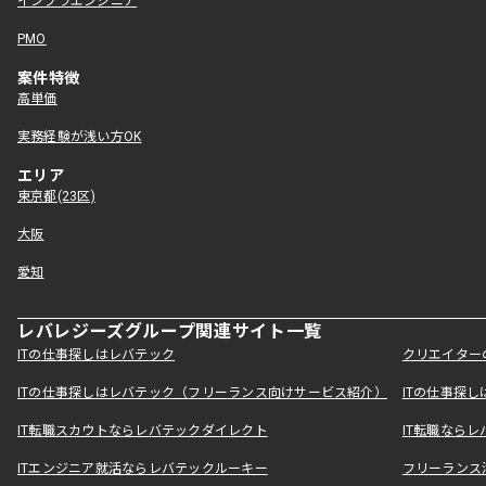
インフラエンジニア
PMO
案件特徴
高単価
実務経験が浅い方OK
エリア
東京都(23区)
大阪
愛知
レバレジーズグループ関連サイト一覧
ITの仕事探しはレバテック
クリエイター
ITの仕事探しはレバテック（フリーランス向けサービス紹介）
ITの仕事探
IT転職スカウトならレバテックダイレクト
IT転職なら
ITエンジニア就活ならレバテックルーキー
フリーランス