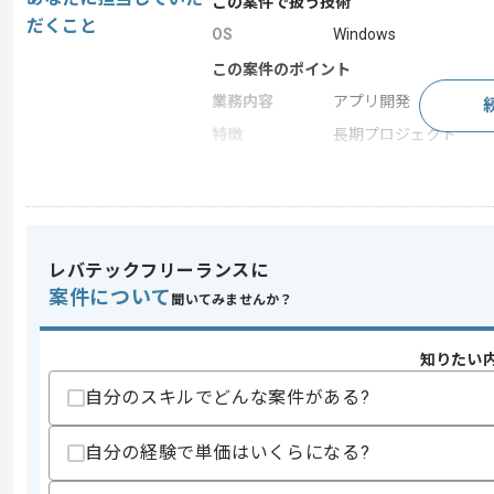
この案件で扱う技術
だくこと
OS
Windows
この案件のポイント
業務内容
アプリ開発
特徴
長期プロジェクト
求めるスキル
スキル
・ソフトウェアテストのご経験
レバテックフリーランスに
歓迎スキル
案件について
聞いてみませんか？
・C#を用いた開発経験
スキルに不安がある方へ
知りたい
上記に似た経験やスキルをお持ちであれば申
自分のスキルでどんな案件がある?
自分の経験で単価はいくらになる?
商談回数
1回