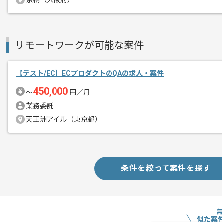
京橋（大阪府）
リモートワークが可能な案件
【テスト/EC】ECプロダクトのQAの求人・案件
450,000
〜
円／月
業務委託
天王洲アイル（東京都）
条件を絞って案件を探す
似た案