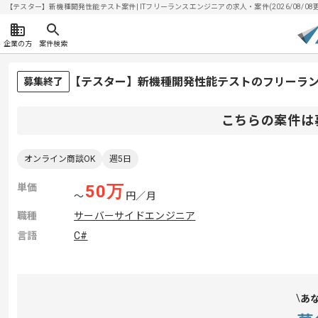
【テスター】新機種開発性能テスト案件| ITフリーランスエンジニアの求人・案件(2026/08/08
企業の方
案件検索
【テスター】新機種開発性能テストのフリーラ
募集終了
こちらの案件は
オンライン商談OK
週5日
単価
50
万
〜
円／月
職種
サーバーサイドエンジニア
言語
C#
あ