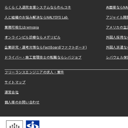
らくらく入退院支援システムならわんコネ
AI面接ならNAL
人と組織のお悩み解決ならNALYSYS Lab.
アジャイル開発なら
業務可視化はremopia
アメリカの生活
オンラインピル診療ならメデリピル
外国人採用ならLe
企業研究・選考対策ならFactBoard(ファクトボード)
外国人派遣なら
ドライバー・施工管理技士の転職ならレバジョブ
レバウェル保
フリーランスエンジニアの求人・案件
サイトマップ
運営会社
個人様のお問い合わせ