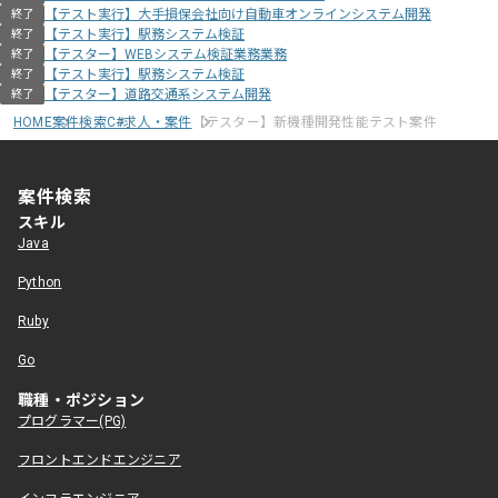
【テスト実行】大手損保会社向け自動車オンラインシステム開発
終了
【テスト実行】駅務システム検証
終了
【テスター】WEBシステム検証業務業務
終了
【テスト実行】駅務システム検証
終了
【テスター】道路交通系システム開発
終了
HOME
案件検索
C#求人・案件
【テスター】新機種開発性能テスト案件
案件検索
スキル
Java
Python
Ruby
Go
職種・ポジション
プログラマー(PG)
フロントエンドエンジニア