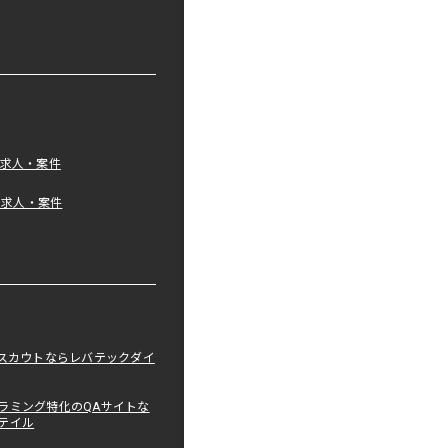
の求人・案件
tの求人・案件
職スカウトならレバテックダイ
ラミング特化のQAサイトな
テイル