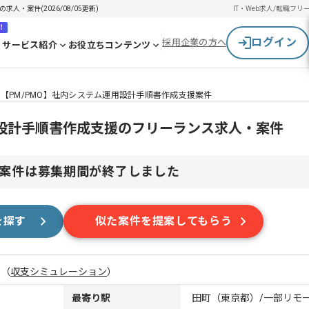
人・案件(2026/08/05更新)
IT・Web求人/転職
フリ
！
ログイン
採用企業の方へ
サービス紹介
お役立ちコンテンツ
【PM/PMO】社内システム運用設計手順書作成支援案件
用設計手順書作成支援のフリーランス求人・案件
案件は募集期間が終了しました
を探す
似た案件を提案してもらう
月
（
収支シミュレーション
）
最寄り駅
田町（東京都）/一部リモ