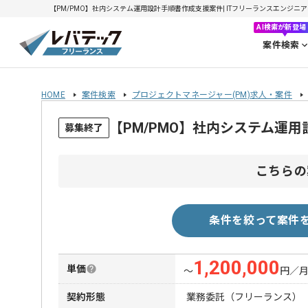
【PM/PMO】社内システム運用設計手順書作成支援案件| ITフリーランスエンジニアの求
AI検索が新登場
案件検索
HOME
案件検索
プロジェクトマネージャー(PM)求人・案件
【PM/PMO】社内システム運
募集終了
こちらの
条件を絞って案件
1,200,000
単価
〜
円／
契約形態
業務委託（フリーランス）