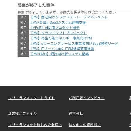
募集が終了した案件
募集は終了していますが、参画先を探す際にお役立てください
【PM】商社向けクラウドストレージマネジメント
終了
【PM/英語】SaaSシステム連携支援
終了
【VPoE】AI活用プロダクト開発
終了
【PM】クラウドシフトプロジェクト
終了
【PM】再生可能エネルギー事業向けPM
終了
【PM】eラーニングサービス事業者向けSaaS開発リード
終了
【PM】ITサービス向けITSM標準適用推進
終了
【PM/PMO】銀行向け新システム構築
終了
フリーランススタートガイド
ご利用者インタビュー
企業紹介ファイル
運営会社
フリーランスをお探しの企業様へ
法人向けの資料請求