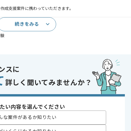
書作成支援案件に携わっていただきます。
続きをみる
件の上流工程経験
経験
書作成経験
であれば申し込み可能なケースもございます！まずはお気軽にご相談ください！
ンスに
て
 GitHub
詳しく聞いてみませんか？
テム開発
 , 30代活躍中
たい内容を選んでください
んな案件があるか知りたい
〜180時間