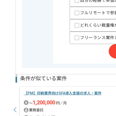
自分の経験で単価
支払いサイト
15日
フルリモートで参
担当者より
どれくらい裁量権
レバテックでの実績がある企業の案件でございます。
フリーランス案件
PM、PMOの経験を活かすことができます。
複数案件を保有している企業ですので、
ご経験と実績に応じて別案件のご提案も差し上げる場
新しいアイディアや技術を積極的に導入し、
経験豊富なメンバーと成長が出来る環境でございます
スキルアップされたい方、長期的に参画されたい方に
基本的には一部リモート作業を見込んでおります。
条件が似ている案件
【PM】印刷業界向けSFA導入支援の求人・案件
1,200,000
〜
円／月
業務委託