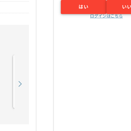
はい
い
ログインはこちら
【PM】SIer向けシステム
開発の求人・案件
850,000
〜
円／月
業務委託
恵比寿（東京都）