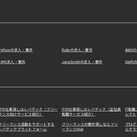
Pythonの求人・案件
Rubyの求人・案件
AWS
C#の求人・案件
JavaScriptの求人・案件
Swif
ITの仕事探しはレバテック（フリー
ITの仕事探しはレバテック（正社員
IT転
ランス向けサービス紹介）
転職サービス紹介）
レクト
フリーランス活動をサポートする
フリーランスの案件探しならフリ
プログ
レバテックプラットフォーム
ーランスHub
らテラ