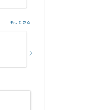
恵比寿（東京都）
もっと見る
【PM】生産管理システム導入の求人・案件
1,450,000
〜
円／月
業務委託
飯田橋（東京都）