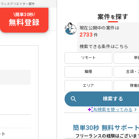
ーランスクリエイター案件
\
簡単30秒
/
案件
探す
を
無料登録
現在公開中の案件は
2733
件
検索できる条件はこちら
リモート
単
職種
言語・
エリア
稼働
検索する
AI検索を使ってみる
簡単30秒 無料サポー
ート
フリーランスの経験はございま