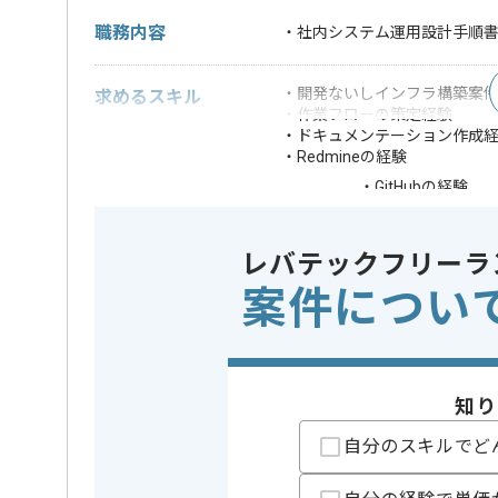
職務内容
・社内システム運用設計手順
・開発ないしインフラ構築案
求めるスキル
・作業フローの策定経験
・ドキュメンテーション作成
・Redmineの経験
・GitHubの経験
歓迎スキル
・運用設計や手順
※上記に似た経験やスキルをお持ち
レバテックフリーラ
案件につい
開発ツール
この案件で扱う技術
Redmine ,
業務内容
社内シス
この案件のポイント
特徴
20代活躍中
知り
精算条件
自分のスキルでど
有
精算・お支払い
精算基準時間
140時間