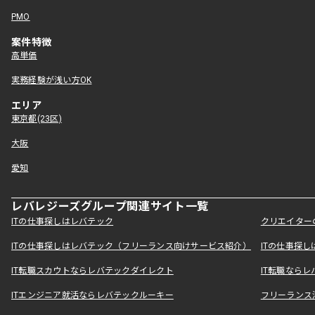
PMO
案件特徴
高単価
実務経験が浅い方OK
エリア
東京都(23区)
大阪
愛知
レバレジーズグループ関連サイト一覧
ITの仕事探しはレバテック
クリエイター
ITの仕事探しはレバテック（フリーランス向けサービス紹介）
ITの仕事探
IT転職スカウトならレバテックダイレクト
IT転職なら
ITエンジニア就活ならレバテックルーキー
フリーランス