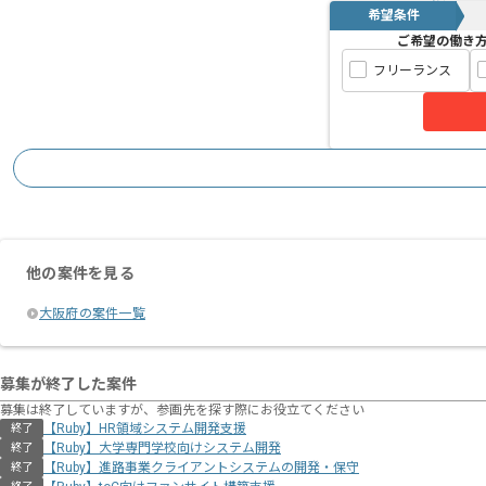
希望条件
ご希望の働き
フリーランス
他の案件を見る
大阪府の案件一覧
募集が終了した案件
募集は終了していますが、参画先を探す際にお役立てください
【Ruby】HR領域システム開発支援
終了
【Ruby】大学専門学校向けシステム開発
終了
【Ruby】進路事業クライアントシステムの開発・保守
終了