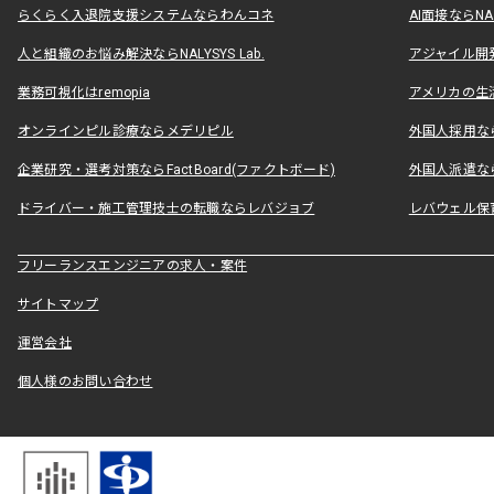
らくらく入退院支援システムならわんコネ
AI面接ならNAL
人と組織のお悩み解決ならNALYSYS Lab.
アジャイル開発なら
業務可視化はremopia
アメリカの生活
オンラインピル診療ならメデリピル
外国人採用ならLe
企業研究・選考対策ならFactBoard(ファクトボード)
外国人派遣なら
ドライバー・施工管理技士の転職ならレバジョブ
レバウェル保
フリーランスエンジニアの求人・案件
サイトマップ
運営会社
個人様のお問い合わせ