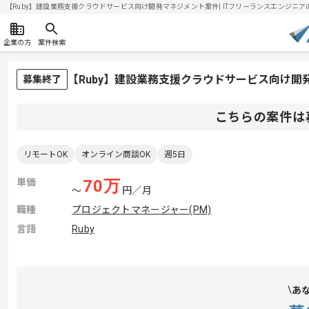
【Ruby】建設業務支援クラウドサービス向け開発マネジメント案件| ITフリーランスエンジニアの求人
企業の方
案件検索
【Ruby】建設業務支援クラウドサービス向け
募集終了
こちらの案件は
リモートOK
オンライン商談OK
週5日
単価
70
万
〜
円／月
職種
プロジェクトマネージャー(PM)
言語
Ruby
あ