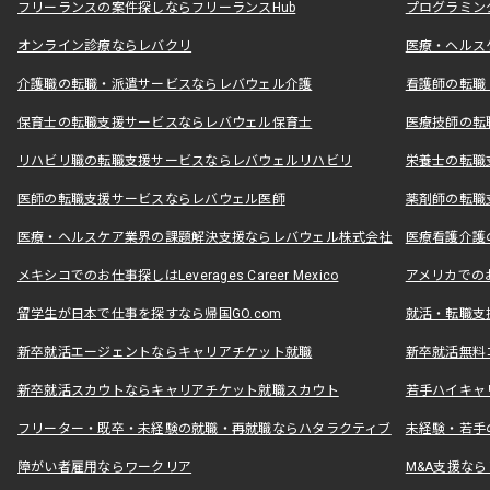
フリーランスの案件探しならフリーランスHub
プログラミン
オンライン診療ならレバクリ
医療・ヘルス
介護職の転職・派遣サービスならレバウェル介護
看護師の転職
保育士の転職支援サービスならレバウェル保育士
医療技師の転
リハビリ職の転職支援サービスならレバウェルリハビリ
栄養士の転職
医師の転職支援サービスならレバウェル医師
薬剤師の転職
医療・ヘルスケア業界の課題解決支援ならレバウェル株式会社
医療看護介護の
メキシコでのお仕事探しはLeverages Career Mexico
アメリカでのお仕事
留学生が日本で仕事を探すなら帰国GO.com
就活・転職支
新卒就活エージェントならキャリアチケット就職
新卒就活無料
新卒就活スカウトならキャリアチケット就職スカウト
若手ハイキャ
フリーター・既卒・未経験の就職・再就職ならハタラクティブ
未経験・若手
障がい者雇用ならワークリア
M&A支援な