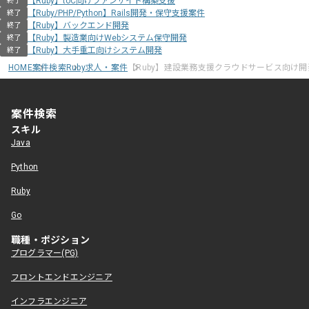
【Ruby】toC向けファンサイト構築支援
終了
【Ruby/PHP/Python】Rails開発・保守支援案件
終了
【Ruby】バックエンド開発
終了
【Ruby】製造業向けWebシステム保守開発
終了
【Ruby】大手重工向けシステム開発
終了
HOME
案件検索
Ruby求人・案件
【Ruby】建設業務支援クラウドサービス向け
案件検索
スキル
Java
Python
Ruby
Go
職種・ポジション
プログラマー(PG)
フロントエンドエンジニア
インフラエンジニア