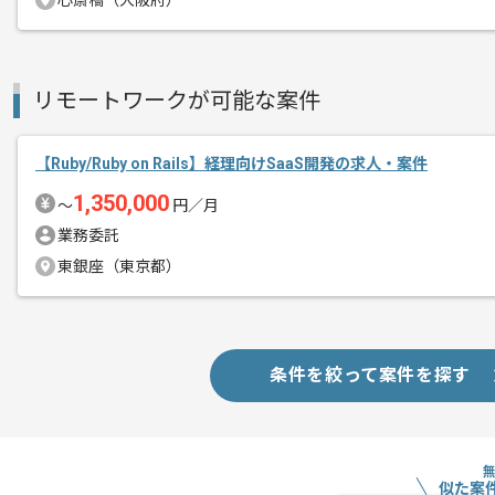
心斎橋（大阪府）
メント
リモートワークが可能な案件
【Ruby/Ruby on Rails】経理向けSaaS開発の求人・案件
1,350,000
〜
円／月
業務委託
東銀座（東京都）
条件を絞って案件を探す
似た案