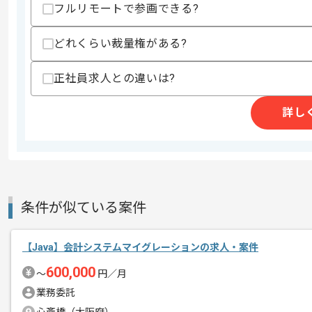
フルリモートで参画できる?
スキルに不安がある方へ
上記に似た経験やスキルをお持ちであれば申
どれくらい裁量権がある?
正社員求人との違いは?
精算条件
有
精算・お支払い
精算基準時間
140時間〜180時間
詳し
支払いサイト
15日
商談回数
1回
その他募集要項
条件が似ている案件
募集人数
1人
作業開始日
2026/02/18
【Java】会計システムマイグレーションの求人・案件
600,000
〜
円／月
リモートワーク：初日はPC貸与や設定
業務委託
エージェントからのコ