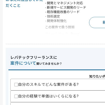
- 開発とマネジメント対応
だくこと
- 新規サービス開発のリード
- 既存機能改善のリード
- 技術選定
- 開発体制強化
この案件で扱う技術
フレームワーク
React
求めるスキル
レバテックフリーランスに
スキル
・Rubyの開発経験3年以上
案件について
・Reactの開発経験2年以上
聞いてみませんか？
・新規開発、プロジェクト立ち上げの経
・チームマネジメント、進捗管理の経験
知りたい
歓迎スキル
自分のスキルでどんな案件がある?
・ドキュメント整備や開発体制改善の経
・採用や育成などのチームビルディング
・ビジネスサイドとの要件整理経験
自分の経験で単価はいくらになる?
・技術選定やコードレビューの経験