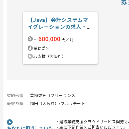
募
【Java】会計システムマ
イグレーションの求人・案
件
600,000
〜
円／月
業務委託
心斎橋（大阪府）
契約形態
業務委託（フリーランス）
最寄り駅
梅田（大阪府）/フルリモート
・建設業務支援クラウドサービス開発マ
・主に下記作業をご担当いただきます。
あなたに担当していた