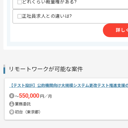
どれくらい裁量権がある?
レバテックで実績のある企業でございま
正社員求人との違いは?
エージェントからのコ
メント
テスト経験を活かしたい方におすすめの
詳し
新しいアイディアや技術を積極的に導入
経験豊富なエンジニアと成長が出来る環
週5日常駐での作業を想定しております
リモートワークが可能な案件
【テスト設計】公的機関向け大規模システム更改テスト推進支援
550,000
〜
円／月
業務委託
初台（東京都）