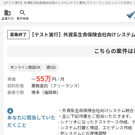
【テスト実行】外資系生命保険会社向けシステムテスト案件| ITフリーランスエンジニアの求人・案件(
企業の方
案件検索
【テスト実行】外資系生命保険会社向けシステ
募集終了
こちらの案件は
オンライン商談OK
週5日
55
万
単価
〜
円／月
契約形態
業務委託（フリーランス）
最寄り駅
博多（福岡県）
・外資系生命保険会社向けシステム統合
・主に下記作業をご担当いただきます。
あなたに担当していた
- シナリオに沿ったテストケース作成、
だくこと
- システム打鍵と検証、エビデンス作成
- 他システムとの連携調整