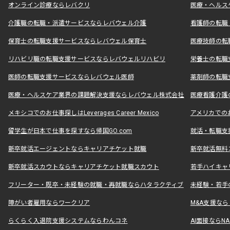
オンライン診療ならレバクリ
医療・ヘルス
介護職の転職・派遣サービスならレバウェル介護
看護師の転職
保育士の転職支援サービスならレバウェル保育士
医療技師の転
リハビリ職の転職支援サービスならレバウェルリハビリ
栄養士の転職
医師の転職支援サービスならレバウェル医師
薬剤師の転職
医療・ヘルスケア業界の課題解決支援ならレバウェル株式会社
医療看護介護の
メキシコでのお仕事探しはLeverages Career Mexico
アメリカでのお仕事
留学生が日本で仕事を探すなら帰国GO.com
就活・転職支
新卒就活エージェントならキャリアチケット就職
新卒就活無料
新卒就活スカウトならキャリアチケット就職スカウト
若手ハイキャ
フリーター・既卒・未経験の就職・再就職ならハタラクティブ
未経験・若手
障がい者雇用ならワークリア
M&A支援な
らくらく入退院支援システムならわんコネ
AI面接ならNAL