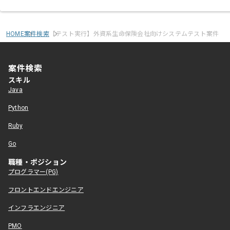
HOME
案件検索
【テスト実行】外資系生命保険会社向けシステムテスト案件
案件検索
スキル
Java
Python
Ruby
Go
職種・ポジション
プログラマー(PG)
フロントエンドエンジニア
インフラエンジニア
PMO