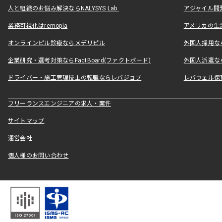
人と組織のお悩み解決ならNALYSYS Lab.
アジャイル開発なら
業務可視化はremopia
アメリカの生活
オンラインピル診療ならメデリピル
外国人採用ならLe
企業研究・選考対策ならFactBoard(ファクトボード)
外国人派遣なら
ドライバー・施工管理技士の転職ならレバジョブ
レバウェル保
フリーランスエンジニアの求人・案件
サイトマップ
運営会社
個人様のお問い合わせ