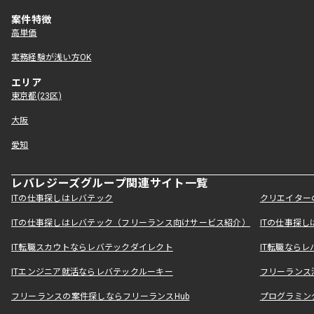
案件特徴
高単価
実務経験が浅い方OK
エリア
東京都(23区)
大阪
愛知
レバレジーズグループ関連サイト一覧
ITの仕事探しはレバテック
クリエイター
ITの仕事探しはレバテック（フリーランス向けサービス紹介）
ITの仕事探
IT転職スカウトならレバテックダイレクト
IT転職なら
ITエンジニア就活ならレバテックルーキー
フリーランス
フリーランスの案件探しならフリーランスHub
プログラミン