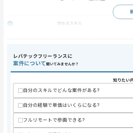
求めるスキル
スキル
・テスト作業(テストケース作成含む)経
・SQLを用いた開発経験
歓迎スキル
・生保案件に携わった経験
レバテックフリーランスに
・メインフレーム入力経験
案件について
聞いてみませんか？
スキルに不安がある方へ
上記に似た経験やスキルをお持ちであれば申
知りたい
自分のスキルでどんな案件がある?
商談回数
1回
自分の経験で単価はいくらになる?
その他募集要項
募集人数
1人
フルリモートで参画できる?
作業開始日
2026/04/01