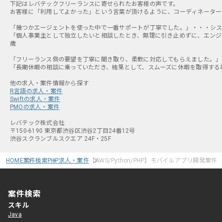
下記はレバテックフリーランスに寄せられたお客様の声です。
お客様に「利用してよかった」という言葉が頂けるように、コーディネーター
「幾つかエージェントを使った中で一番サポートが丁寧でした。」・・・システ
「個人事業主として独立したいと相談したとき、無理に引き止めずに、エンジニ
歳
「フリーランス側の要望を丁寧に聞き取り、柔軟に対応してもらえました。」・
「長期休暇の相談に乗っていただき、結果として、スムーズに休暇を取得する事
R言語の求人・案件
Swiftの求人・案件
PMOの求人・案件
レバテック株式会社
〒150-6190 東京都渋谷区渋谷2丁目24番12号
渋谷スクランブルスクエア 24F・25F
HOME
案件検索
PHP求人・案件
【AWS/Python/PHP】モバイルアプリ開発案件
案件検索
スキル
Java