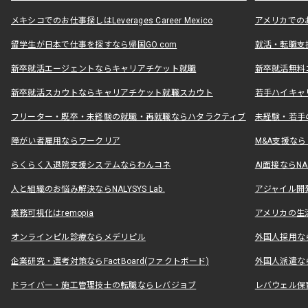
メキシコでのお仕事探しはLeverages Career Mexico
アメリカでのお仕事
留学生が日本で仕事を探すなら帰国GO.com
就活・転職支
新卒就活エージェントならキャリアチケット就職
新卒就活無料
新卒就活スカウトならキャリアチケット就職スカウト
若手ハイキャ
フリーター・既卒・未経験の就職・再就職ならハタラクティブ
未経験・若手
障がい者雇用ならワークリア
M&A支援な
らくらく入退院支援システムならわんコネ
AI面接ならNAL
人と組織のお悩み解決ならNALYSYS Lab.
アジャイル開発なら
業務可視化はremopia
アメリカの生活
オンラインピル診療ならメデリピル
外国人採用ならLe
企業研究・選考対策ならFactBoard(ファクトボード)
外国人派遣なら
ドライバー・施工管理技士の転職ならレバジョブ
レバウェル保