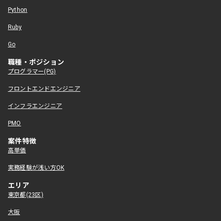
Python
Ruby
Go
職種・ポジション
プログラマー(PG)
フロントエンドエンジニア
インフラエンジニア
PMO
案件特徴
高単価
実務経験が浅い方OK
エリア
東京都(23区)
大阪