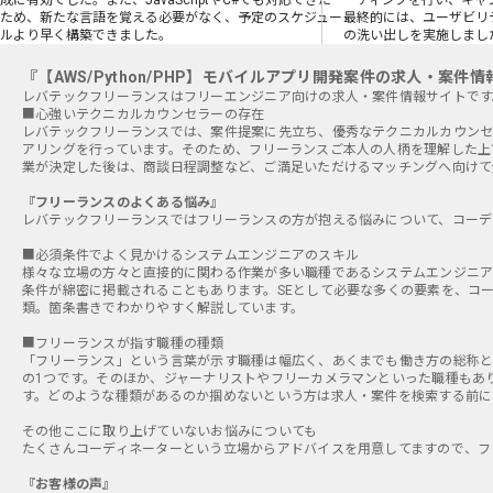
成に有効でした。また、JavaScriptやC#でも対応できた
ーディングを行い、キャ
ため、新たな言語を覚える必要がなく、予定のスケジュー
最終的には、ユーザビリ
ルより早く構築できました。
の洗い出しを実施しまし
『【AWS/Python/PHP】モバイルアプリ開発案件の求人・案件
■心強いテクニカルカウンセラーの存在
レバテックフリーランスでは、案件提案に先立ち、優秀なテクニカルカウンセ
アリングを行っています。そのため、フリーランスご本人の人柄を理解した上
業が決定した後は、商談日程調整など、ご満足いただけるマッチングへ向けて
『フリーランスのよくある悩み』
レバテックフリーランスではフリーランスの方が抱える悩みについて、コーデ
■必須条件でよく見かけるシステムエンジニアのスキル
様々な立場の方々と直接的に関わる作業が多い職種であるシステムエンジニア
条件が綿密に掲載されることもあります。SEとして必要な多くの要素を、コ
類。箇条書きでわかりやすく解説しています。
■フリーランスが指す職種の種類
「フリーランス」という言葉が示す職種は幅広く、あくまでも働き方の総称と
の1つです。そのほか、ジャーナリストやフリーカメラマンといった職種もあ
す。どのような種類があるのか掴めないという方は求人・案件を検索する前に
その他ここに取り上げていないお悩みについても
たくさんコーディネーターという立場からアドバイスを用意してますので、フ
『お客様の声』