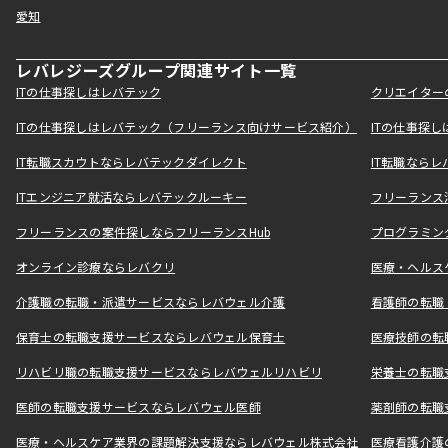
愛知
レバレジーズグループ関連サイト一覧
ITの仕事探しはレバテック
クリエイター
ITの仕事探しはレバテック（フリーランス向けサービス紹介）
ITの仕事探
IT転職スカウトならレバテックダイレクト
IT転職なら
ITエンジニア就活ならレバテックルーキー
フリーランス
フリーランスの案件探しならフリーランスHub
プログラミン
オンライン診療ならレバクリ
医療・ヘルス
介護職の転職・派遣サービスならレバウェル介護
看護師の転職
保育士の転職支援サービスならレバウェル保育士
医療技師の転
リハビリ職の転職支援サービスならレバウェルリハビリ
栄養士の転職
医師の転職支援サービスならレバウェル医師
薬剤師の転職
医療・ヘルスケア業界の課題解決支援ならレバウェル株式会社
医療看護介護の