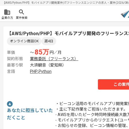
【AWS/Python/PHP】モバイルアプリ開発案件| ITフリーランスエンジニアの求人・案件(2026/08/
企業の方
案件検索
【AWS/Python/PHP】モバイルアプリ開発のフリーラン
オンライン商談OK
週4日
85
万
単価
〜
円／月
契約形態
業務委託（フリーランス）
最寄り駅
大須観音（愛知県）
言語
PHP
,
Python
この案
・ビーコン活用のモバイルアプリ開発案
・主に下記作業をご担当いただきます。
あなたに担当していた
- AWSを用いたピーク時同時接続最大
だくこと
- モバイルアプリからのリクエスト(ユ
- お知らせの登録、ビーコン情報の管