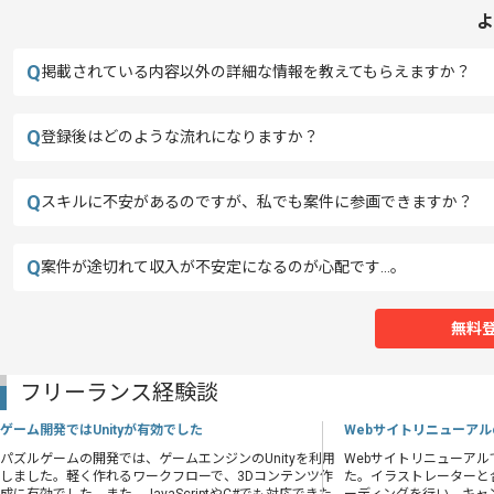
よ
Q
掲載されている内容以外の詳細な情報を教えてもらえますか？
Q
登録後はどのような流れになりますか？
Q
スキルに不安があるのですが、私でも案件に参画できますか？
Q
案件が途切れて収入が不安定になるのが心配です…。
無料
フリーランス経験談
ゲーム開発ではUnityが有効でした
Webサイトリニューア
パズルゲームの開発では、ゲームエンジンのUnityを利用
Webサイトリニューア
しました。軽く作れるワークフローで、3Dコンテンツ作
た。イラストレーターと合同