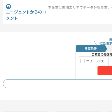
本企業は東海エリアでデータ分析事業、
エージェントからのコ
本案件ではモバイルアプリ開発の案件を
メント
常駐での作業を想定しております。
週稼働日数については週4日～週5日間
似た案
希望条件
ご希望の働き
フリーランス