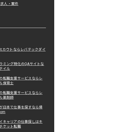
tの求人・案件
職スカウトならレバテックダイ
ラミング特化のQAサイトな
テイル
の転職支援サービスならレ
ル保育士
の転職支援サービスならレ
ル薬剤師
が日本で仕事を探すなら帰
com
イキャリアの仕事探しはキ
チケット転職