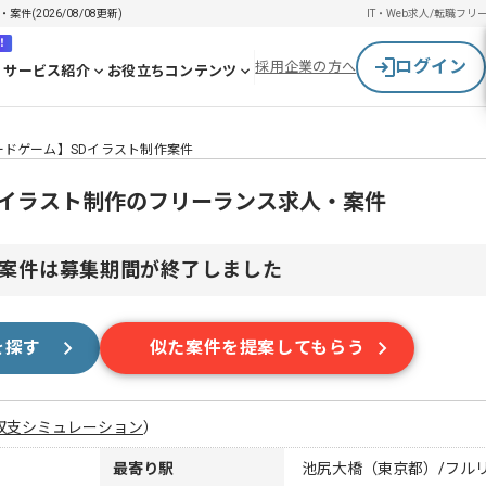
(2026/08/08更新)
IT・Web求人/転職
フリ
！
ログイン
採用企業の方へ
サービス紹介
お役立ちコンテンツ
ードゲーム】SDイラスト制作案件
Dイラスト制作のフリーランス求人・案件
案件は募集期間が終了しました
を探す
似た案件を提案してもらう
収支シミュレーション
）
最寄り駅
池尻大橋（東京都）/フル