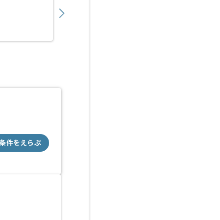
〜
円／月
業務委託
東中野（東京都）
条件をえらぶ