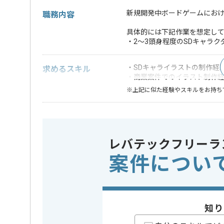
新規開発中ボードゲームにお
職務内容
具体的には下記作業を想定し
・2～3頭身程度のSDキャラク
・SDキャライラストの制作経験
求めるスキル
・商業案件でのイラスト制作
※上記に似た経験やスキルをお持ち
業界
ソーシャル
この案件のポイント
業務内容
新規開発 
レバテックフリーラ
特徴
20代活躍中
案件につい
精算条件
有
精算・お支払い
精算基準時間
56時間〜
支払いサイト
15日
知り