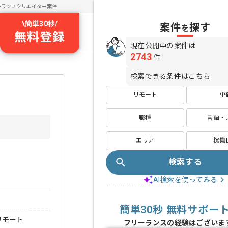
ーランスクリエイター案件
\
簡単30秒
/
案件
探す
を
無料登録
現在公開中の案件は
2743
件
検索できる条件はこちら
リモート
単
職種
言語・
エリア
稼働
検索する
AI検索を使ってみる
簡単30秒 無料サポー
リモート
フリーランスの経験はございま