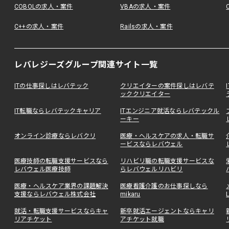
COBOLの求人・案件
VBAの求人・案件
C++の求人・案件
Railsの求人・案件
レバレジーズグループ関連サイト一覧
ITの仕事探しはレバテック
クリエイターの案件探しはレバテ
ッククリエイター
IT転職ならレバテックキャリア
ITエンジニア就活ならレバテックル
ーキー
オンライン診療ならレバクリ
医療・ヘルスケアの求人・転職サ
ービスならレバウェル
医療技師の転職支援サービスなら
リハビリ職の転職支援サービスな
レバウェル医療技師
らレバウェルリハビリ
医療・ヘルスケア業界の課題解決
医療看護介護のお仕事探しなら
支援ならレバウェル株式会社
mikaru
就活・転職支援サービスならキャ
新卒就活エージェントならキャリ
リアチケット
アチケット就職