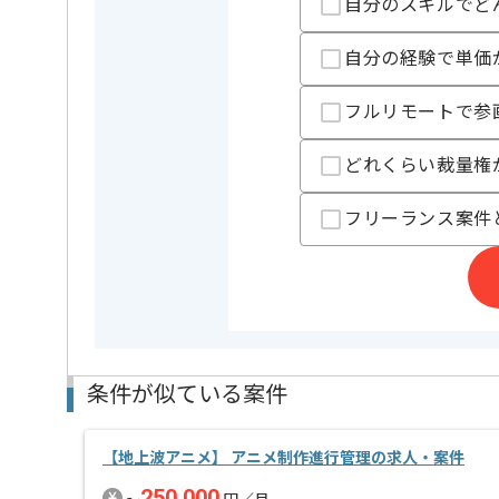
自分のスキルでど
担当者より
自分の経験で単価
デザイン事業やクリエイターマネジメント、コンテン
ゲーム開発事業などを行う企業の案件です。
フルリモートで参
今回は新規開発中ボードゲームにおけるイラスト制作
どれくらい裁量権
基本的にはフルリモートでの作業を見込んでおります
フリーランス案件
条件が似ている案件
【地上波アニメ】 アニメ制作進行管理の求人・案件
250,000