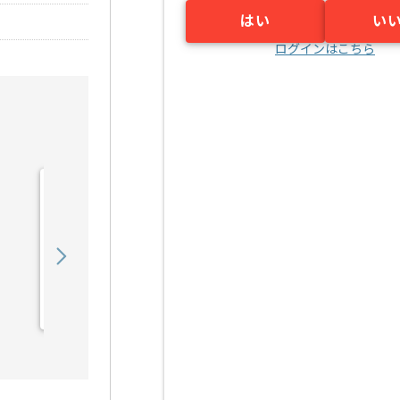
はい
い
ログインはこちら
【アニメ】制作進行管理の
求人・案件
600,000
〜
円／月
業務委託
東中野（東京都）