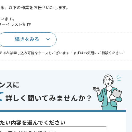
ける、以下の作業をお任せいたします。
ています。
ターイラスト制作
続きをみる
(3年以上)
経験
であれば申し込み可能なケースもございます！まずはお気軽にご相談ください！
ゲーム , コンシューマーゲーム
, ゲーム開発
ンスに
 , 30代活躍中
て
詳しく聞いてみませんか？
72時間
たい内容を選んでください