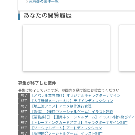
東京都の案件一覧
あなたの閲覧履歴
募集が終了した案件
募集は終了していますが、参画先を探す際にお役立てください
【アパレル業界向け】オリジナルキャラクターデザイン
終了
【大手玩具メーカー向け】デザインディレクション
終了
【地上波アニメ】アニメ制作進行管理
終了
【派遣】【運用中ソーシャルゲーム】イラスト制作
終了
【業務委託】【運用中ソーシャルゲーム】イラスト制作及びディ
終了
【トレーディングカードアプリ】キャラクターデザイン制作
終了
【ソーシャルゲーム】アートディレクション
終了
【新規開発ソーシャルゲーム】イラスト制作
終了