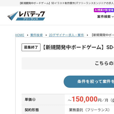
【新規開発中ボードゲーム】SDイラスト制作案件| ITフリーランスエンジニアの求人・案件
AI検索が新登場
案件検索
HOME
案件検索
2Dデザイナー求人・案件
【新規開発中ボ
【新規開発中ボードゲーム】S
募集終了
こちらの
条件を絞って案件
150,000
単価
〜
円／月
（
契約形態
業務委託（フリーランス）