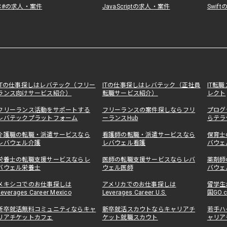
C#の求人・案件
JavaScriptの求人・案件
Swif
ITの仕事探しはレバテック（フリー
ITの仕事探しはレバテック（正社員
IT転
ランス向けサービス紹介）
転職サービス紹介）
レクト
フリーランス活動をサポートする
フリーランスの案件探しならフリ
プログ
レバテックプラットフォーム
ーランスHub
らテラ
介護職の転職・派遣サービスなら
看護師の転職・派遣サービスなら
保育士
レバウェル介護
レバウェル看護
バウェ
栄養士の転職支援サービスならレ
医師の転職支援サービスならレバ
薬剤師
バウェル栄養士
ウェル医師
バウェ
メキシコでのお仕事探しは
アメリカでのお仕事探しは
留学生
Leverages Career Mexico
Leverages Career U.S.
国GO.
新卒就活無料コミュニティならキャ
新卒就活スカウトならキャリアチ
若手ハ
リアチケットカフェ
ケット就職スカウト
ャリア