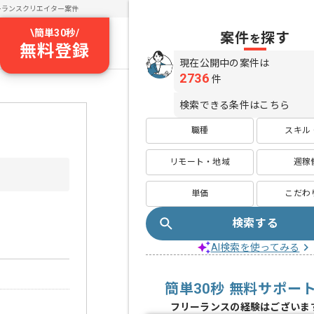
ーランスクリエイター案件
\
簡単30秒
/
案件
探す
を
無料登録
現在公開中の案件は
2736
件
検索できる条件はこちら
職種
スキル
リモート・地域
週稼
単価
こだわ
検索する
AI検索を使ってみる
簡単30秒 無料サポー
フリーランスの経験はございま