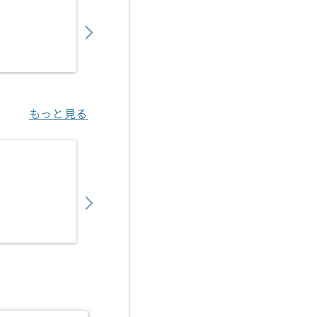
650,000
〜
円／月
業務委託
宮之阪（大阪府）
もっと見る
【Java】金融系向けシステム開発の求人・案
650,000
〜
円／月
業務委託
中野（東京都）