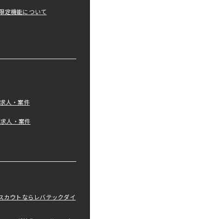
限定機能について
の求人・案件
tの求人・案件
職スカウトならレバテックダイ