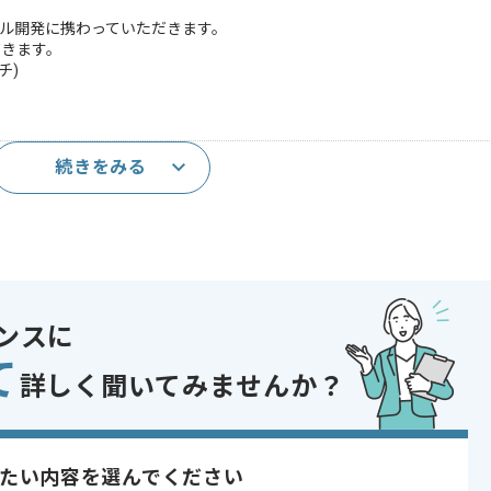
ール開発に携わっていただきます。
だきます。
チ)
続きをみる
タスク管理、進捗報告、技術的フォロー経験）
細設計から単体テストまでの一人称での対応経験
ンスに
て
詳しく聞いてみませんか？
による自動テストコード生成の経験
 Redshift)に関する知識、または他クラウド経験や資格取得経験(CLF、SA
たい内容を選んでください