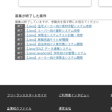
募集が終了した案件
募集は終了していますが、参画先を探す際にお役立てください
【Java】住宅メーカー向け資材⼿配システム改修
終了
【Java】スーパー向け基幹システム改修
終了
【Java】受発注システムテスト計画・改修
終了
【Java】某販売店サイトAP開発
終了
【Java】自治体向け人事労務システム開発
終了
【Java/SQL】データ連携システム
終了
【Java/JavaScript】学校向けID管理システム
終了
【Java】メーカー向け受発注システム開発
終了
フリーランススタートガイド
ご利用者インタビュー
企業紹介ファイル
運営会社