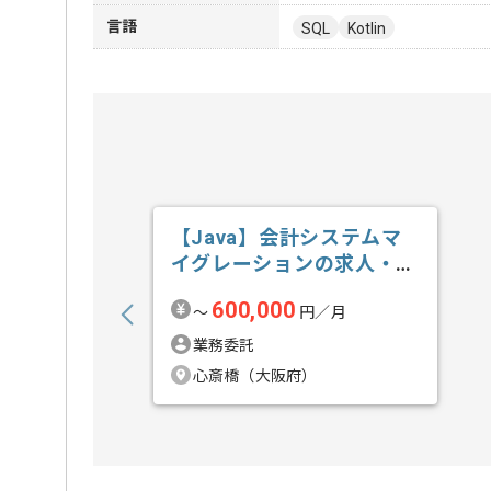
言語
SQL
Kotlin
【Java】会計システムマ
イグレーションの求人・案
件
600,000
〜
円／月
業務委託
心斎橋（大阪府）