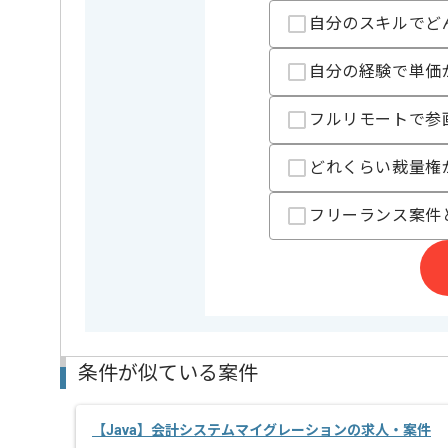
※上記に似た経験やスキルをお持ち
自分のスキルでど
フレームワーク
JUnit , Sp
この案件で扱う技術
自分の経験で単価
クラウド
AWS
開発ツール
Docker , G
フルリモートで参
精算条件
有
精算・お支払い
どれくらい裁量権
精算基準時間
150時間
フリーランス案件
支払いサイト
15日
担当者より
週5日常駐での作業を想定しております。
条件が似ている案件
【Java】会計システムマイグレーションの求人・案件