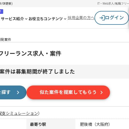
/08更新)
IT・Web求人/転職
フリ
！
ログイン
採用企業の方へ
サービス紹介
お役立ちコンテンツ
ル開発案件
開発のフリーランス求人・案件
案件は募集期間が終了しました
を探す
似た案件を提案してもらう
収支シミュレーション
）
最寄り駅
肥後橋（大阪府）