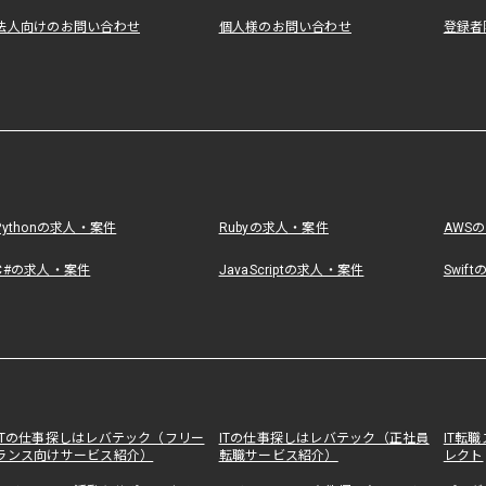
法人向けのお問い合わせ
個人様のお問い合わせ
登録者
Pythonの求人・案件
Rubyの求人・案件
AWS
C#の求人・案件
JavaScriptの求人・案件
Swif
ITの仕事探しはレバテック（フリー
ITの仕事探しはレバテック（正社員
IT転
ランス向けサービス紹介）
転職サービス紹介）
レクト