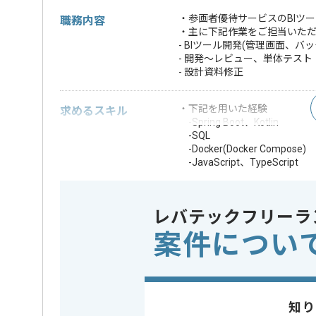
・参画者優待サービスのBIツ
職務内容
・主に下記作業をご担当いた
- BIツール開発(管理画面、バッ
- 開発～レビュー、単体テスト
- 設計資料修正
・下記を用いた経験
求めるスキル
-Spring Boot、Kotlin
-SQL
-Docker(Docker Compose)
-JavaScript、TypeScript
-Git
・リーダ経験（他メンバーの
・設計書からの内容理解、詳
レバテックフリーラ
・下記の経験
案件につい
-Kotlin
-Gradle
-JUnit
歓迎スキル
・BIツール開発経験
・Excelマクロ
・AWS(Amazon
知り