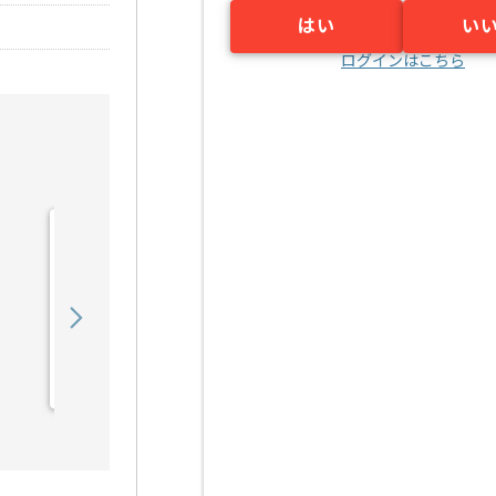
はい
い
ログインはこちら
【Java/PHP】自動車業界
向けシステム保守運用の求
人・案件
650,000
〜
円／月
業務委託
宮之阪（大阪府）