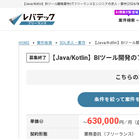
【Java/Kotlin】BIツール開発案件| ITフリーランスエンジニアの求人・案件(2026/08
AI検索が新登場
案件検索
HOME
案件検索
SQL求人・案件
【Java/Kotlin】BIツー
【Java/Kotlin】BIツール
募集終了
こちらの
条件を絞って案件
630,000
単価
〜
円／月
（
契約形態
業務委託（フリーランス）