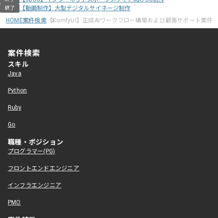
【動画制作】大型デジタルサイネージ制作
終了
HOME
案件検索
【ComfyUI】生成AIワークフロー構築および顧客サポート案件
案件検索
スキル
Java
Python
Ruby
Go
職種・ポジション
プログラマー(PG)
フロントエンドエンジニア
インフラエンジニア
PMO