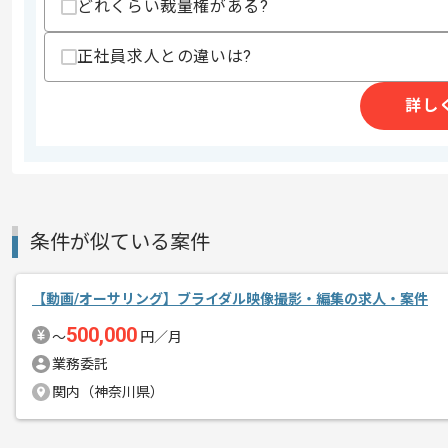
どれくらい裁量権がある?
作業開始日
2026/04/01
正社員求人との違いは?
クラウドの導入設計、運用保守、コンサ
詳し
エージェントからのコ
を展開している企業でございます。
メント
今回は生成AIワークフロー構築および顧
に携わっていただきます。
としての実務経験を活かしたい方にお勧
条件が似ている案件
基本的にはフルリモートでの作業を見込
【動画/オーサリング】ブライダル映像撮影・編集の求人・案件
500,000
〜
円／月
業務委託
関内（神奈川県）