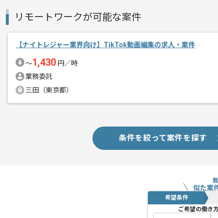
リモートワークが可能な案件
【ナイトレジャー業界向け】TikTok動画編集の求人・案件
1,430
〜
円／時
業務委託
三田（東京都）
条件を絞って案件を探す
似た案
希望条件
ご希望の働き