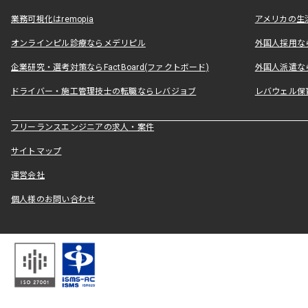
業務可視化はremopia
アメリカの生活
オンラインピル診療ならメデリピル
外国人採用ならLe
企業研究・選考対策ならFactBoard(ファクトボード)
外国人派遣なら
ドライバー・施工管理技士の転職ならレバジョブ
レバウェル保
フリーランスエンジニアの求人・案件
サイトマップ
運営会社
個人様のお問い合わせ