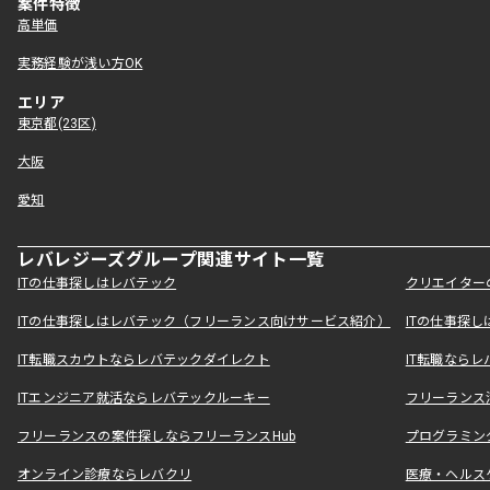
案件特徴
高単価
実務経験が浅い方OK
エリア
東京都(23区)
大阪
愛知
レバレジーズグループ関連サイト一覧
ITの仕事探しはレバテック
クリエイター
ITの仕事探しはレバテック（フリーランス向けサービス紹介）
ITの仕事探
IT転職スカウトならレバテックダイレクト
IT転職なら
ITエンジニア就活ならレバテックルーキー
フリーランス
フリーランスの案件探しならフリーランスHub
プログラミン
オンライン診療ならレバクリ
医療・ヘルス