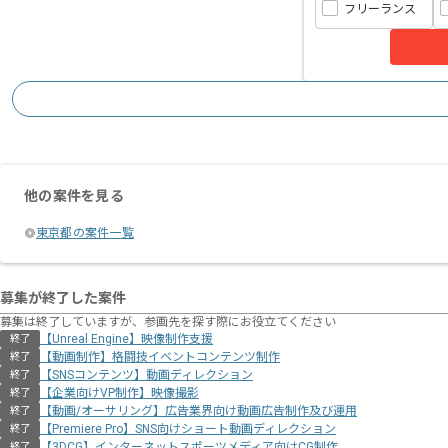
フリーランス
他の案件を見る
東京都の案件一覧
募集が終了した案件
募集は終了していますが、参画先を探す際にお役立てください
【Unreal Engine】映像制作支援
終了
【動画制作】格闘技イベントコンテンツ制作
終了
【SNSコンテンツ】動画ディレクション
終了
【企業向けVP制作】映像撮影
終了
【動画/オーサリング】広告業界向け動画広告制作及び運用
終了
【Premiere Pro】SNS向けショート動画ディレクション
終了
【3DCG】インターネットスポーツメディア向けCG制作
終了