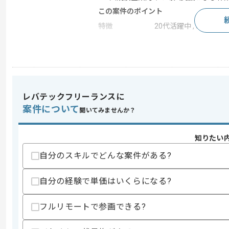
この案件のポイント
特徴
20代活躍中 , 30代活躍
求めるスキル
スキル
・ComfyUIを用いた動画及び画像生成
・クライアント対応実務経験（1年以上
レバテックフリーランスに
歓迎スキル
案件について
聞いてみませんか？
・モデルAIを用いた開発実務経験
・AI動画生成実務経験
知りたい
スキルに不安がある方へ
自分のスキルでどんな案件がある?
上記に似た経験やスキルをお持ちであれば申
自分の経験で単価はいくらになる?
商談回数
1回
フルリモートで参画できる?
その他募集要項
募集人数
1人