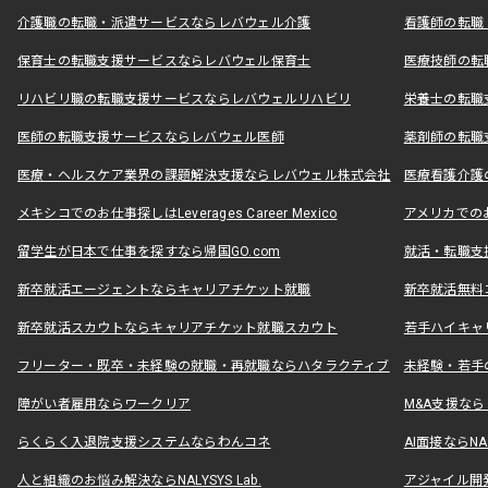
介護職の転職・派遣サービスならレバウェル介護
看護師の転職
保育士の転職支援サービスならレバウェル保育士
医療技師の転
リハビリ職の転職支援サービスならレバウェルリハビリ
栄養士の転職
医師の転職支援サービスならレバウェル医師
薬剤師の転職
医療・ヘルスケア業界の課題解決支援ならレバウェル株式会社
医療看護介護の
メキシコでのお仕事探しはLeverages Career Mexico
アメリカでのお仕事
留学生が日本で仕事を探すなら帰国GO.com
就活・転職支
新卒就活エージェントならキャリアチケット就職
新卒就活無料
新卒就活スカウトならキャリアチケット就職スカウト
若手ハイキャ
フリーター・既卒・未経験の就職・再就職ならハタラクティブ
未経験・若手
障がい者雇用ならワークリア
M&A支援な
らくらく入退院支援システムならわんコネ
AI面接ならNAL
人と組織のお悩み解決ならNALYSYS Lab.
アジャイル開発なら