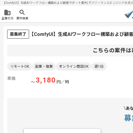
【ComfyUI】生成AIワークフロー構築および顧客サポート案件| ITフリーランスエンジニアの求人・案
企業の方
案件検索
【ComfyUI】生成AIワークフロー構築および
募集終了
こちらの案件は
リモートOK
副業・複業
オンライン商談OK
週1日
単価
3,180
〜
円／時
あ
募