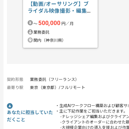
【動画/オーサリング】ブ
ライダル映像撮影・編集の
求人・案件
500,000
〜
円／月
業務委託
関内（神奈川県）
契約形態
業務委託（フリーランス）
最寄り駅
東京（東京都）/フルリモート
・生成AIワークフロー構築および顧客
・主に下記作業をご担当いただきます。
あなたに担当していた
-ナレッジシェア編集およびクライアン
だくこと
-クライアントのオーダーに合わせた新
-大規模企業向けの導入支援および作