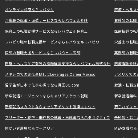
オンライン診療ならレバクリ
医療・ヘルス
介護職の転職・派遣サービスならレバウェル介護
看護師の転職
保育士の転職支援サービスならレバウェル保育士
医療技師の転
リハビリ職の転職支援サービスならレバウェルリハビリ
栄養士の転職
医師の転職支援サービスならレバウェル医師
薬剤師の転職
医療・ヘルスケア業界の課題解決支援ならレバウェル株式会社
医療看護介護の
メキシコでのお仕事探しはLeverages Career Mexico
アメリカでのお仕事
留学生が日本で仕事を探すなら帰国GO.com
就活・転職支
新卒就活エージェントならキャリアチケット就職
新卒就活無料
新卒就活スカウトならキャリアチケット就職スカウト
若手ハイキャ
フリーター・既卒・未経験の就職・再就職ならハタラクティブ
未経験・若手
障がい者雇用ならワークリア
M&A支援な