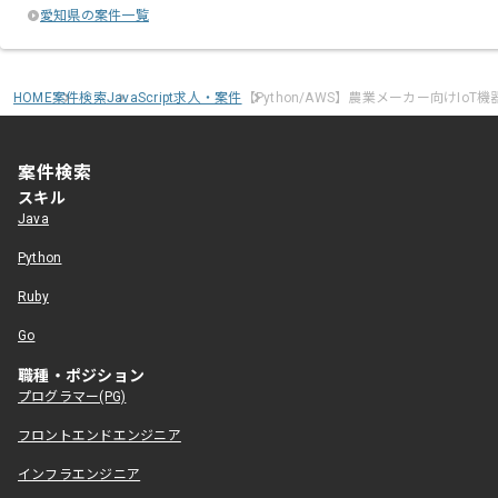
愛知県の案件一覧
HOME
案件検索
JavaScript求人・案件
【Python/AWS】農業メーカー向けIo
案件検索
スキル
Java
Python
Ruby
Go
職種・ポジション
プログラマー(PG)
フロントエンドエンジニア
インフラエンジニア