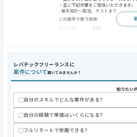
・主に下記作業をご担当いただきます。
- 基本設計～製造、テストまで
この案件で扱う技術
クラウド
AWS
求めるスキル
スキル
・AWS環境下での開発経験
レバテックフリーランスに
‐Amazon EMRやAmazon Glueの知
案件について
・PythonもしくはJavaを用いた開発経
聞いてみませんか？
歓迎スキル
・GeoServerの知見
知りたい
自分のスキルでどんな案件がある?
スキルに不安がある方へ
上記に似た経験やスキルをお持ちであれば申
自分の経験で単価はいくらになる?
フルリモートで参画できる?
精算条件
有