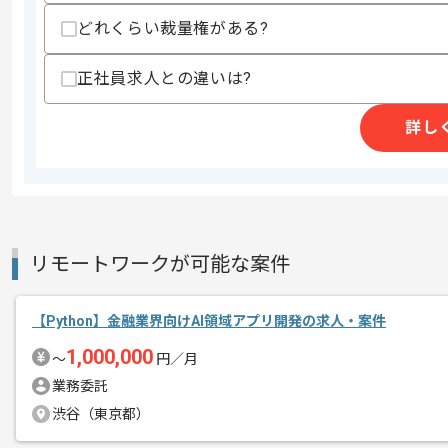
精算・お支払い
精算基準時間
140時間〜180時間
どれくらい裁量権がある?
支払いサイト
15日
正社員求人との違いは?
詳し
商談回数
2回
その他募集要項
募集人数
4人
作業開始日
2026/06/01
リモートワークが可能な案件
農業メーカー向けIoT機器システム開発
エージェントからのコ
【Python】金融業界向けAI領域アプリ開発の求人・案件
メント
初日はPC貸与や設定等で現地での作業
1,000,000
〜
円／月
業務委託
渋谷（東京都）