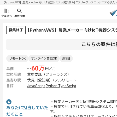
【Python/AWS】農業メーカー向けIoT機器システム開発案件| ITフリーランスエンジニアの求人・案件
企業の方
案件検索
【Python/AWS】農業メーカー向けIoT機器
募集終了
こちらの案件は
リモートOK
オンライン商談OK
週5日
60
万
単価
〜
円／月
契約形態
業務委託（フリーランス）
最寄り駅
伏見（愛知県）/フルリモート
言語
JavaScript
,
Python
,
TypeScript
・農業メーカー向けIoT機器システム開
・農業で利用されている車両GPSより
あなたに担当していた
す。
だくこと
・既存システムがありリプレースがメイ