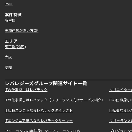
PMO
案件特徴
高単価
実務経験が浅い方OK
エリア
東京都(23区)
大阪
愛知
レバレジーズグループ関連サイト一覧
ITの仕事探しはレバテック
クリエイター
ITの仕事探しはレバテック（フリーランス向けサービス紹介）
ITの仕事探
IT転職スカウトならレバテックダイレクト
IT転職なら
ITエンジニア就活ならレバテックルーキー
フリーランス
フリーランスの案件探しならフリーランスHub
プログラミン