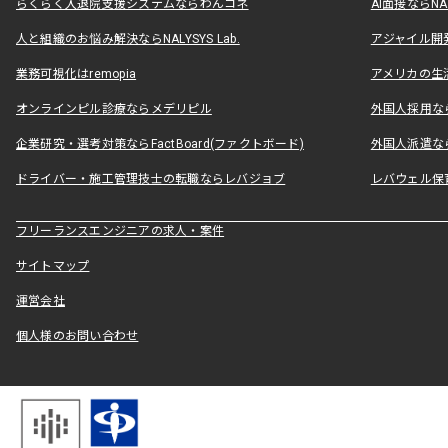
らくらく入退院支援システムならわんコネ
AI面接ならNAL
人と組織のお悩み解決ならNALYSYS Lab.
アジャイル開発なら
業務可視化はremopia
アメリカの生活
オンラインピル診療ならメデリピル
外国人採用ならLe
企業研究・選考対策ならFactBoard(ファクトボード)
外国人派遣なら
ドライバー・施工管理技士の転職ならレバジョブ
レバウェル保
フリーランスエンジニアの求人・案件
サイトマップ
運営会社
個人様のお問い合わせ