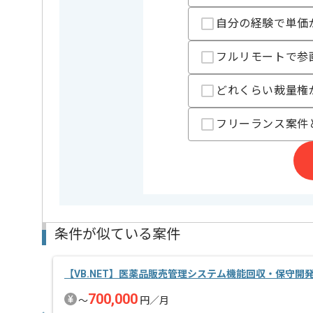
基本週5日の常駐作業を想定しておりますが、週2日～
自分の経験で単価
※リモート頻度は習熟度や状況に応じて変動いたしま
フルリモートで参
どれくらい裁量権
フリーランス案件
条件が似ている案件
【VB.NET】医薬品販売管理システム機能回収・保守開
700,000
〜
円／月