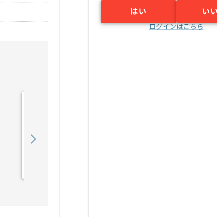
はい
い
ログインはこちら
【C言語】電気通信機器メ
ーカー向け組み込みソフト
ウェア開発の求人・案件
550,000
〜
円／月
業務委託
江坂（大阪府）