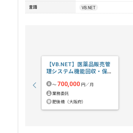
言語
VB.NET
【VB.NET】医薬品販売管
理システム機能回収・保守
開発の求人・案件
700,000
〜
円／月
業務委託
肥後橋（大阪府）