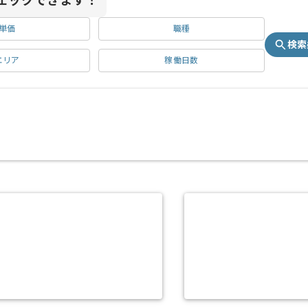
ェックできます！
単価
職種
検索
エリア
稼働日数