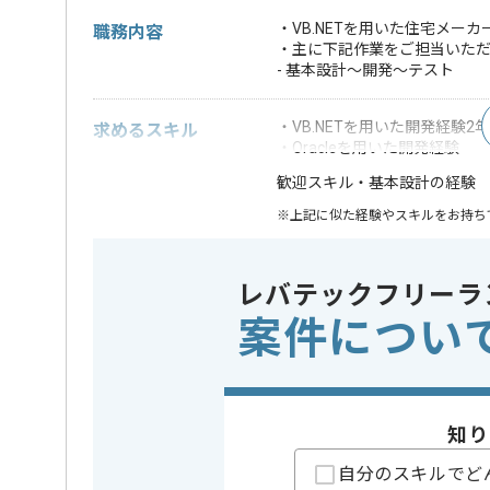
・VB.NETを用いた住宅メ
職務内容
・主に下記作業をご担当いた
- 基本設計～開発～テスト
・VB.NETを用いた開発経験2
求めるスキル
・Oracleを用いた開発経験
・基本設計の経験
歓迎スキル
※上記に似た経験やスキルをお持ち
DB
この案件で扱う技術
Oracle
レバテックフリーラ
案件につい
精算条件
有
精算・お支払い
精算基準時間
140時間
支払いサイト
15日
知り
自分のスキルでど
担当者より