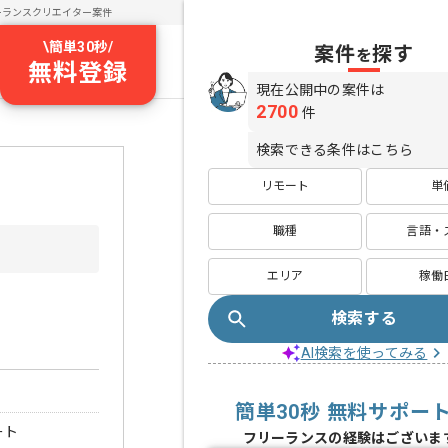
ーランスクリエイター案件
\
簡単30秒
/
案件
探す
を
無料登録
現在公開中の案件は
2700
件
検索できる条件はこちら
リモート
単
職種
言語・
エリア
稼働
検索する
AI検索を使ってみる
簡単30秒 無料サポー
ート
フリーランスの経験はございま