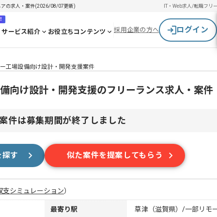
求人・案件(2026/08/07更新)
IT・Web求人/転職
フリ
！
ログイン
採用企業の方へ
サービス紹介
お役立ちコンテンツ
ーカー工場設備向け設計・開発支援案件
場設備向け設計・開発支援のフリーランス求人・案件
案件は募集期間が終了しました
を探す
似た案件を提案してもらう
収支シミュレーション
）
最寄り駅
草津（滋賀県）/一部リモ