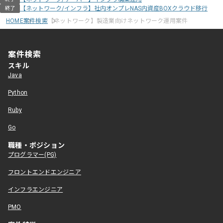
【ネットワーク/インフラ】社内オンプレNAS内資産BOXクラウド移行
終了
HOME
案件検索
【ネットワーク】製造業向けネットワーク運用案件
案件検索
スキル
Java
Python
Ruby
Go
職種・ポジション
プログラマー(PG)
フロントエンドエンジニア
インフラエンジニア
PMO