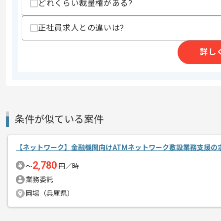
どれくらい裁量権がある?
その他募集要項
募集人数
1人
作業開始日
2026/05/01
正社員求人との違いは?
詳し
立ち上がり3ヶ月ほどは週5常駐いただき
エージェントからのコ
※立ち上がり期間やリモート頻度は習熟
メント
条件が似ている案件
【ネットワーク】金融機関向けATMネットワーク敷設業務支援の
2,780
〜
円／時
業務委託
岡場（兵庫県）