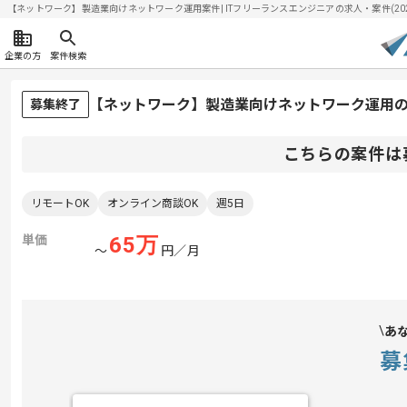
【ネットワーク】製造業向けネットワーク運用案件| ITフリーランスエンジニアの求人・案件(2026/
企業の方
案件検索
【ネットワーク】製造業向けネットワーク運用
募集終了
こちらの案件は
リモートOK
オンライン商談OK
週5日
単価
65
万
〜
円／月
あ
募