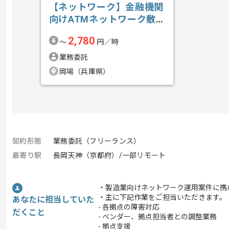
【ネットワーク】金融機関
向けATMネットワーク敷
設業務支援の求人・案件
2,780
〜
円／時
業務委託
岡場（兵庫県）
契約形態
業務委託（フリーランス）
最寄り駅
長岡天神（京都府）/一部リモート
・製造業向けネットワーク運用案件に携
・主に下記作業をご担当いただきます。
あなたに担当していた
- 各拠点の障害対応
だくこと
- ベンダー、拠点担当者との調整業務
- 拠点支援