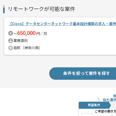
リモートワークが可能な案件
【Cisco】データセンターネットワーク基本設計構築の求人・案
650,000
〜
円／月
業務委託
扇町（神奈川県）
条件を絞って案件を探す
似た案
希望条件
ご希望の働き