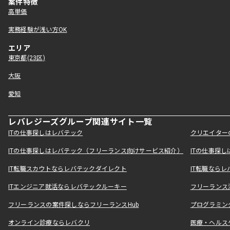
案件特徴
高単価
実務経験が浅い方OK
エリア
東京都(23区)
大阪
愛知
レバレジーズグループ関連サイト一覧
ITの仕事探しはレバテック
クリエイター
ITの仕事探しはレバテック（フリーランス向けサービス紹介）
ITの仕事探
IT転職スカウトならレバテックダイレクト
IT転職なら
ITエンジニア就活ならレバテックルーキー
フリーランス
フリーランスの案件探しならフリーランスHub
プログラミン
オンライン診療ならレバクリ
医療・ヘルス