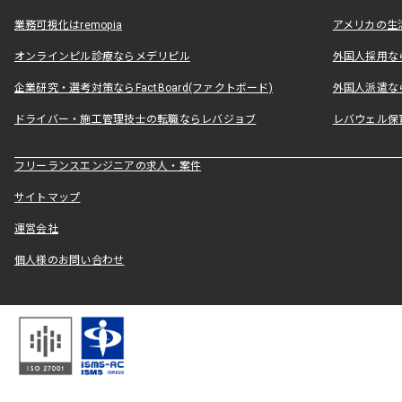
業務可視化はremopia
アメリカの生活
オンラインピル診療ならメデリピル
外国人採用ならLe
企業研究・選考対策ならFactBoard(ファクトボード)
外国人派遣なら
ドライバー・施工管理技士の転職ならレバジョブ
レバウェル保
フリーランスエンジニアの求人・案件
サイトマップ
運営会社
個人様のお問い合わせ