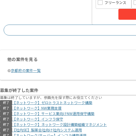
フリーランス
他の案件を見る
京都府の案件一覧
募集が終了した案件
募集は終了していますが、参画先を探す際にお役立てください
【ネットワーク】ゼロトラストネットワーク構築
終了
【ネットワーク】NW業務支援
終了
【ネットワーク】サービス業向けNW運用保守構築
終了
【ネットワーク】インフラ保守
終了
【ネットワーク】ネットワーク設計構築組織マネジメント
終了
【社内SE】製薬会社向け社内システム運用
終了
【ネットワーク/サーバー】インフラ構築運用
終了