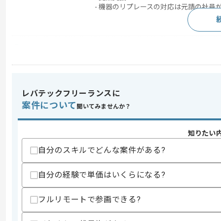
- 機器のリプレースの対応は元請の社
求めるスキル
スキル
・ネットワーク設計、構築経験
・ベンダー、ユーザー調整経験
スキルに不安がある方へ
レバテックフリーランスに
上記に似た経験やスキルをお持ちであれば申
案件について
聞いてみませんか？
知りたい
精算条件
有
自分のスキルでどんな案件がある?
精算・お支払い
精算基準時間
140時間〜180時間
自分の経験で単価はいくらになる?
支払いサイト
15日
フルリモートで参画できる?
商談回数
2回