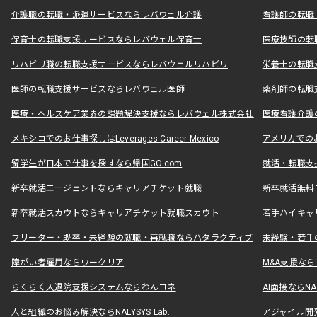
介護職の転職・派遣サービスならレバウェル介護
看護師の転職
保育士の転職支援サービスならレバウェル保育士
医療技師の転
リハビリ職の転職支援サービスならレバウェルリハビリ
栄養士の転職
医師の転職支援サービスならレバウェル医師
薬剤師の転職
医療・ヘルスケア業界の課題解決支援ならレバウェル株式会社
医療看護介護の
メキシコでのお仕事探しはLeverages Career Mexico
アメリカでのお仕事
留学生が日本で仕事を探すなら帰国GO.com
就活・転職支
新卒就活エージェントならキャリアチケット就職
新卒就活無料
新卒就活スカウトならキャリアチケット就職スカウト
若手ハイキャ
フリーター・既卒・未経験の就職・再就職ならハタラクティブ
未経験・若手
障がい者雇用ならワークリア
M&A支援な
らくらく入退院支援システムならわんコネ
AI面接ならNAL
人と組織のお悩み解決ならNALYSYS Lab.
アジャイル開発なら