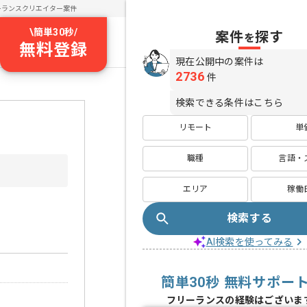
ーランスクリエイター案件
\
簡単30秒
/
案件
探す
を
無料登録
現在公開中の案件は
2736
件
検索できる条件はこちら
リモート
単
職種
言語・
エリア
稼働
検索する
AI検索を使ってみる
簡単30秒 無料サポー
フリーランスの経験はございま