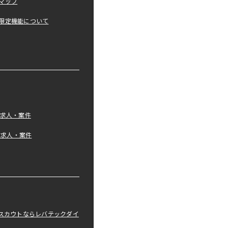
マップ
限定機能について
の求人・案件
tの求人・案件
職スカウトならレバテックダイ