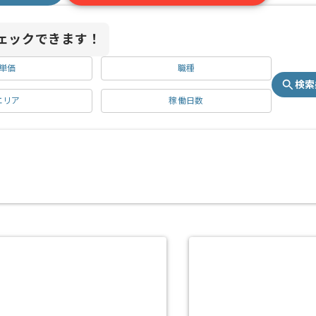
ェックできます！
単価
職種
検索
エリア
稼働日数