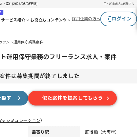
件(2026/08/08更新)
IT・Web求人/転職
フリ
！
ログイン
採用企業の方へ
サービス紹介
お役立ちコンテンツ
アカウント運用保守業務案件
ント運用保守業務のフリーランス求人・案件
案件は募集期間が終了しました
を探す
似た案件を提案してもらう
収支シミュレーション
）
最寄り駅
肥後橋（大阪府）