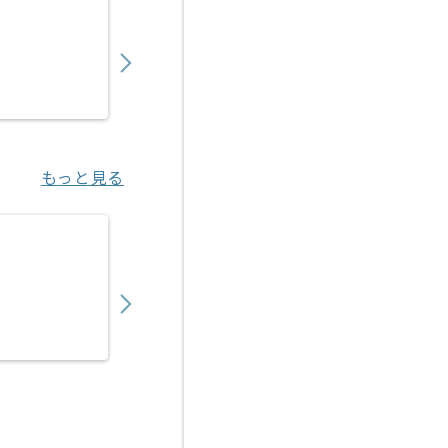
2,780
〜
円／時
業務委託
岡場（兵庫県）
もっと見る
【OCI/Hyper-V】IT企業向け共通基盤IaC
800,000
〜
円／月
業務委託
川崎（神奈川県）