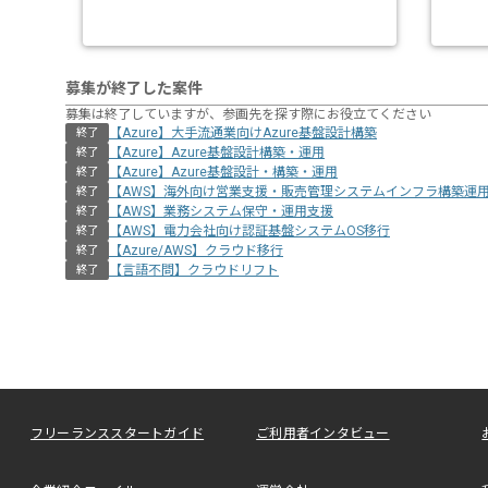
募集が終了した案件
募集は終了していますが、参画先を探す際にお役立てください
【Azure】大手流通業向けAzure基盤設計構築
終了
【Azure】Azure基盤設計構築・運用
終了
【Azure】Azure基盤設計・構築・運用
終了
【AWS】海外向け営業支援・販売管理システムインフラ構築運
終了
【AWS】業務システム保守・運用支援
終了
【AWS】電力会社向け認証基盤システムOS移行
終了
【Azure/AWS】クラウド移行
終了
【言語不問】クラウドリフト
終了
フリーランススタートガイド
ご利用者インタビュー