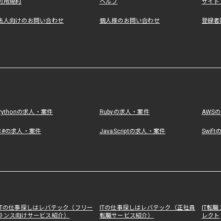
利用規約
ヘルプ
サイト
法人向けのお問い合わせ
個人様のお問い合わせ
登録者
Pythonの求人・案件
Rubyの求人・案件
AWS
C#の求人・案件
JavaScriptの求人・案件
Swif
ITの仕事探しはレバテック（フリー
ITの仕事探しはレバテック（正社員
IT転
ランス向けサービス紹介）
転職サービス紹介）
レクト