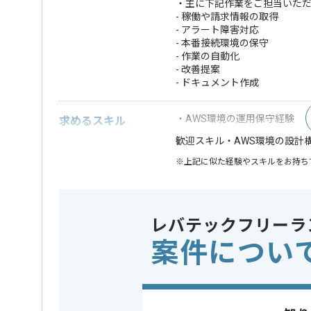
・主に下記作業をご担当いた
- 稼働や請求情報の取得
- アラート障害対応
- 本番接続環境の保守
- 作業の自動化
- 改善提案
- ドキュメント作成
・AWS環境の運用保守経験
求めるスキル
・AWS環境の設計
歓迎スキル
※上記に似た経験やスキルをお持ち
クラウド
この案件で扱う技術
AWS
レバテックフリーラ
精算条件
有
精算・お支払い
案件につい
精算基準時間
140時間
支払いサイト
15日