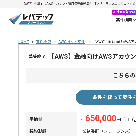
【AWS】金融向けAWSアカウント運用保守業務案件| ITフリーランスエンジニアの求人・案
AI検索が新登場
案件検索
HOME
案件検索
AWS求人・案件
【AWS】金融向けAWS
【AWS】金融向けAWSアカウ
募集終了
こちらの
条件を絞って案件
650,000
単価
〜
円／月
（
契約形態
業務委託（フリーランス）