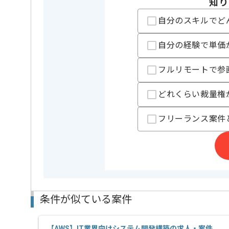
知り
担当者より
自分のスキルでど
週5日常駐での作業を想定しております。
自分の経験で単価
フルリモートで参
どれくらい裁量権
フリーランス案件
条件が似ている案件
【AWS】IT業界向けシステム開発構築の求人・案件