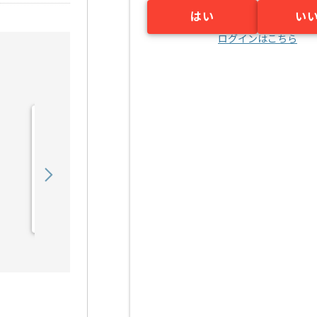
はい
い
ログインはこちら
【ネットワーク】金融機関
向けATMネットワーク敷
設業務支援の求人・案件
2,780
〜
円／時
業務委託
岡場（兵庫県）