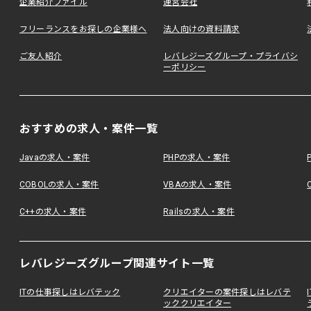
企業紹介ファイル
運営会社
フリーランスをお探しの企業様へ
法人向けの資料請求
ご友人紹介
レバレジーズグループ・プライバシ
ーポリシー
おすすめの求人・案件一覧
Javaの求人・案件
PHPの求人・案件
COBOLの求人・案件
VBAの求人・案件
C++の求人・案件
Railsの求人・案件
レバレジーズグループ関連サイト一覧
ITの仕事探しはレバテック
クリエイターの案件探しはレバテ
ッククリエイター