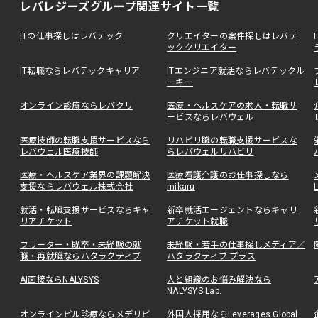
レバレジーズグループ関連サイト一覧
ITの仕事探しはレバテック
クリエイターの案件探しはレバテ
ッククリエイター
IT転職ならレバテックキャリア
ITエンジニア就活ならレバテックル
ーキー
オンライン診療ならレバクリ
医療・ヘルスケアの求人・転職サ
ービスならレバウェル
医療技師の転職支援サービスなら
リハビリ職の転職支援サービスな
レバウェル医療技師
らレバウェルリハビリ
医療・ヘルスケア業界の課題解決
医療看護介護のお仕事探しなら
支援ならレバウェル株式会社
mikaru
就活・転職支援サービスならキャ
新卒就活エージェントならキャリ
リアチケット
アチケット就職
フリーター・既卒・未経験の就
未経験・若手の仕事探しメディア／
職・再就職ならハタラクティブ
ハタラクティブ プラス
AI面接ならNALYSYS
人と組織のお悩み解決なら
NALYSYS Lab.
オンラインピル診療ならメデリピ
外国人採用ならLeverages Global