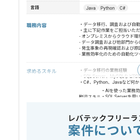
言語
Java
Python
C#
・データ移行、調査および自
職務内容
・主に下記作業をご担当いた
- オンプレミスからクラウド
- データ調査および他部門か
- 発生事象の再現確認および原
- 業務効率化のための自動化ツ
・データ移行の業務経験
求めるスキル
・SQL Server、MySQL
・C#、Python、Javaなど
・AIを使った業務
・SQL Serve
歓迎スキル
・在庫管理、販売
※上記に似た経験やスキルをお持ち
レバテックフリーラ
案件につい
DB
この案件で扱う技術
SQL Serve