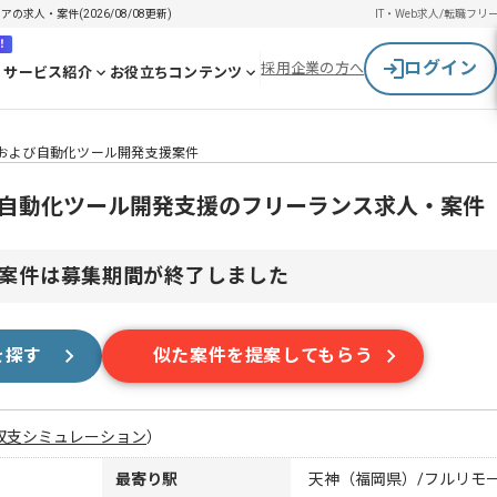
求人・案件(2026/08/08更新)
IT・Web求人/転職
フリ
！
ログイン
採用企業の方へ
サービス紹介
お役立ちコンテンツ
査および自動化ツール開発支援案件
び自動化ツール開発支援のフリーランス求人・案件
案件は募集期間が終了しました
を探す
似た案件を提案してもらう
収支シミュレーション
）
最寄り駅
天神（福岡県）/フルリモ