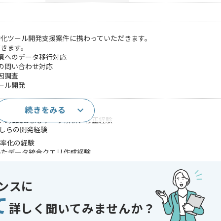
動化ツール開発支援案件に携わっていただきます。
だきます。
環境へのデータ移行対応
らの問い合わせ対応
因調査
ール開発
続きをみる
などRDBの知識およびデータ解析、修正経験
何かしらの開発経験
効率化の経験
rを用いたデータ統合クエリ作成経験
管理システムの開発経験
であれば申し込み可能なケースもございます！まずはお気軽にご相談ください！
ンスに
て
r , MySQL
詳しく聞いてみませんか？