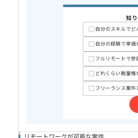
特徴
この案件のポイント
長期プロ
知り
精算条件
有
精算・お支払い
自分のスキルでど
精算基準時間
140時間
支払いサイト
15日
自分の経験で単価
フルリモートで参
担当者より
どれくらい裁量権
レバテックでの実績がある企業の案件でございます。
複数案件を保有している企業ですので、
フリーランス案件
ご経験と実績に応じてスライド案件のご提案も差し上
新しいアイディアや技術を積極的に導入し、
経験豊富なエンジニアと成長が出来る環境でございま
スキルアップされたい方、長期的に参画されたい方に
基本的に週5日リモートでの作業を想定しております。
リモートワークが可能な案件