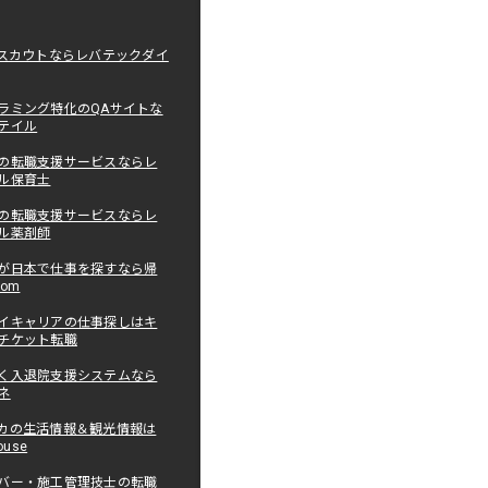
職スカウトならレバテックダイ
ラミング特化のQAサイトな
テイル
の転職支援サービスならレ
ル保育士
の転職支援サービスならレ
ル薬剤師
が日本で仕事を探すなら帰
com
イキャリアの仕事探しはキ
チケット転職
く入退院支援システムなら
ネ
カの生活情報＆観光情報は
ouse
バー・施工管理技士の転職