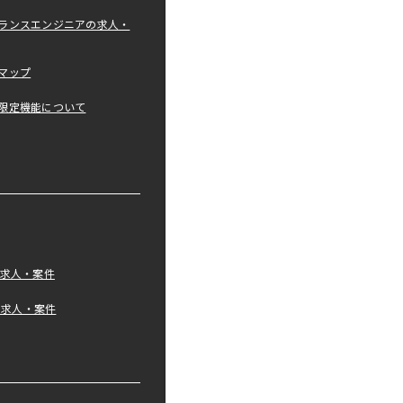
ランスエンジニアの求人・
マップ
限定機能について
の求人・案件
tの求人・案件