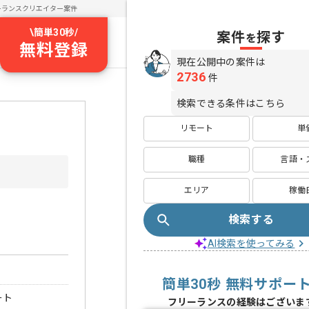
ーランスクリエイター案件
\
簡単30秒
/
案件
探す
を
無料登録
現在公開中の案件は
2736
件
検索できる条件はこちら
リモート
単
職種
言語・
エリア
稼働
検索する
AI検索を使ってみる
簡単30秒 無料サポー
ート
フリーランスの経験はございま