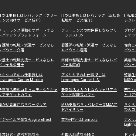
ITの仕事探しはレバテック（フリー
ITの仕事探しはレバテック（正社員
IT転
ランス向けサービス紹介）
転職サービス紹介）
レクト
フリーランス活動をサポートする
フリーランスの案件探しならフリ
プログ
レバテックプラットフォーム
ーランスHub
らテラ
介護職の転職・派遣サービスなら
看護師の転職・派遣サービスなら
保育士
レバウェル介護
レバウェル看護
バウェ
栄養士の転職支援サービスならレ
医師の転職支援サービスならレバ
薬剤師
バウェル栄養士
ウェル医師
バウェ
メキシコでのお仕事探しは
アメリカでのお仕事探しは
留学生
Leverages Career Mexico
Leverages Career U.S.
国GO.
新卒就活無料コミュニティならキャ
新卒就活スカウトならキャリアチ
若手ハ
リアチケットカフェ
ケット就職スカウト
ャリア
障がい者雇用ならワークリア
M&A支援ならレバレジーズM&Aア
らくら
ドバイザリー
わんコ
アジャイル開発ならagile effect
業務可視化はremopia
アメリ
Lighth
企業研究・選考対策なら
外国人派遣ならFNC
ドライ