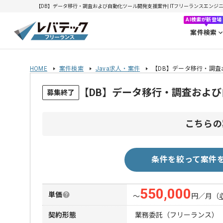
【DB】データ移行・調査および自動化ツール開発支援案件| ITフリーランスエンジニアの
AI検索が新登場
案件検索
HOME
案件検索
Java求人・案件
【DB】データ移行・調
【DB】データ移行・調査およ
募集終了
こちらの
条件を絞って案件
550,000
単価
〜
円／月
（
契約形態
業務委託（フリーランス）