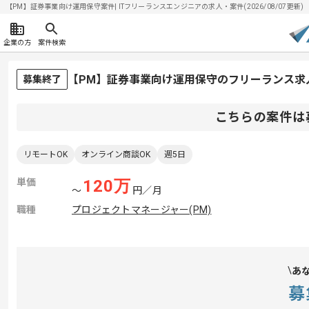
【PM】証券事業向け運用保守案件| ITフリーランスエンジニアの求人・案件(2026/08/07更新)
企業の方
案件検索
【PM】証券事業向け運用保守のフリーランス求
募集終了
こちらの案件は
リモートOK
オンライン商談OK
週5日
単価
120
万
〜
円／月
職種
プロジェクトマネージャー(PM)
あ
募