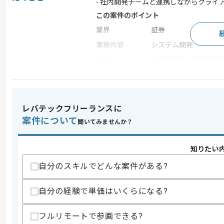
- 社内開発チームと連携しながらクライ
この案件のポイント
業界
証券
業務内容
システム開発
特徴
20代活躍中 , 30代活躍
求めるスキル
レバテックフリーランスに
スキル
・ドキュメント作成経験
案件について
・ファシリテーション経験
聞いてみませんか？
・クライアント折衝経験
・開発案件のリード経験
知りたい
・WEBシステム開発経験
自分のスキルでどんな案件がある?
歓迎スキル
・証券業務PJの経験
・運用保守フェーズでのPMやPL経験
自分の経験で単価はいくらになる?
スキルに不安がある方へ
フルリモートで参画できる?
上記に似た経験やスキルをお持ちであれば申