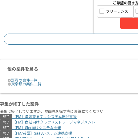
ご希望の働き
フリーランス
他の案件を見る
証券の案件一覧
東京都の案件一覧
募集が終了した案件
募集は終了していますが、参画先を探す際にお役立てください
【PM】塗装業界向けシステム開発支援
終了
【PM】商社向けクラウドストレージマネジメント
終了
【PM】SIer向けシステム開発
終了
【PM/英語】SaaSシステム連携支援
終了