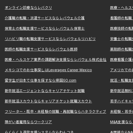
オンライン診療ならレバクリ
医療・ヘルス
介護職の転職・派遣サービスならレバウェル介護
看護師の転職
保育士の転職支援サービスならレバウェル保育士
医療技師の転
リハビリ職の転職支援サービスならレバウェルリハビリ
栄養士の転職
医師の転職支援サービスならレバウェル医師
薬剤師の転職
医療・ヘルスケア業界の課題解決支援ならレバウェル株式会社
医療看護介護の
メキシコでのお仕事探しはLeverages Career Mexico
アメリカでのお仕事
留学生が日本で仕事を探すなら帰国GO.com
就活・転職支
新卒就活エージェントならキャリアチケット就職
新卒就活無料
新卒就活スカウトならキャリアチケット就職スカウト
若手ハイキャ
フリーター・既卒・未経験の就職・再就職ならハタラクティブ
未経験・若手
障がい者雇用ならワークリア
M&A支援な
らくらく入退院支援システムならわんコネ
AI面接ならNAL