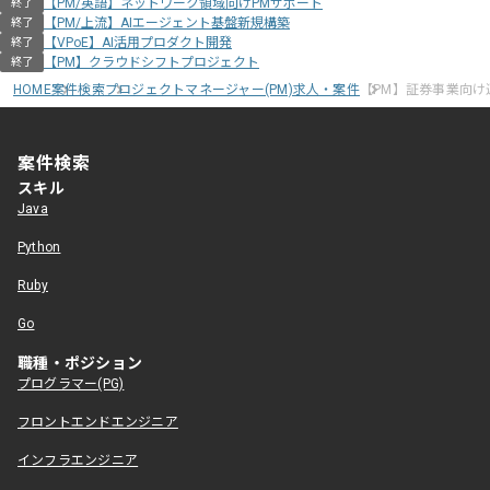
【PM/英語】ネットワーク領域向けPMサポート
終了
【PM/上流】AIエージェント基盤新規構築
終了
【VPoE】AI活用プロダクト開発
終了
【PM】クラウドシフトプロジェクト
終了
HOME
案件検索
プロジェクトマネージャー(PM)求人・案件
【PM】証券事業向け
案件検索
スキル
Java
Python
Ruby
Go
職種・ポジション
プログラマー(PG)
フロントエンドエンジニア
インフラエンジニア