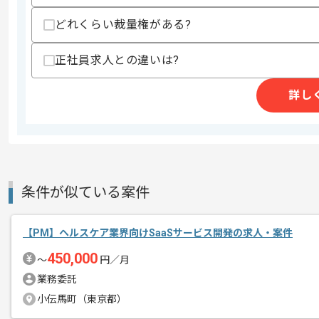
どれくらい裁量権がある?
精算条件
有
正社員求人との違いは?
精算・お支払い
精算基準時間
150時間〜200時間
詳し
支払いサイト
15日
商談回数
1回
その他募集要項
募集人数
2人
条件が似ている案件
作業開始日
2026/04/01
【PM】ヘルスケア業界向けSaaSサービス開発の求人・案件
450,000
〜
円／月
レバテックでの実績がある企業の案件で
エージェントからのコ
業務委託
メント
小伝馬町（東京都）
PMの経験を活かすことができます。