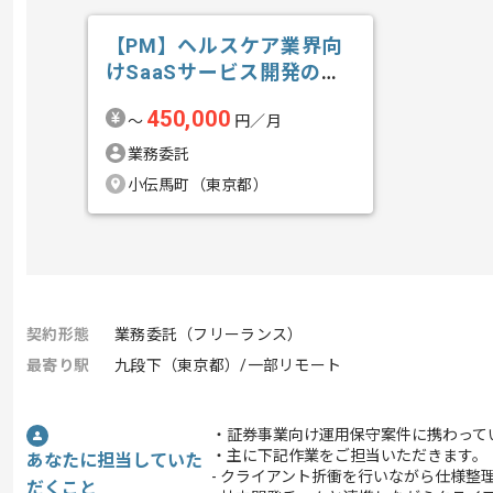
【PM】ヘルスケア業界向
けSaaSサービス開発の求
人・案件
450,000
〜
円／月
業務委託
小伝馬町（東京都）
契約形態
業務委託（フリーランス）
最寄り駅
九段下（東京都）/一部リモート
・証券事業向け運用保守案件に携わって
・主に下記作業をご担当いただきます。
あなたに担当していた
- クライアント折衝を行いながら仕様整
だくこと