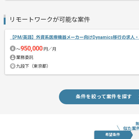
複数案件を保有している企業ですので、
ご経験と実績に応じて別案件のご提案も
新しいアイディアや技術を積極的に導入
リモートワークが可能な案件
経験豊富なメンバーと成長が出来る環境
スキルアップされたい方、長期的に参画
【PM/英語】外資系医療機器メーカー向けDynamics移行の求人
950,000
〜
円／月
基本的には一部リモート作業を見込んで
業務委託
九段下（東京都）
条件を絞って案件を探す
似た案
希望条件