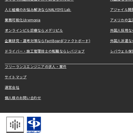
人と組織のお悩み解決ならNALYSYS Lab.
アジャイル開発なら
業務可視化はremopia
アメリカの生活
オンラインピル診療ならメデリピル
外国人採用ならLe
企業研究・選考対策ならFactBoard(ファクトボード)
外国人派遣なら
ドライバー・施工管理技士の転職ならレバジョブ
レバウェル保
フリーランスエンジニアの求人・案件
サイトマップ
運営会社
個人様のお問い合わせ