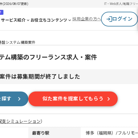
026/08/07更新)
IT・Web求人/転職
フリ
！
ログイン
採用企業の方へ
サービス紹介
お役立ちコンテンツ
基盤システム構築案件
ステム構築のフリーランス求人・案件
案件は募集期間が終了しました
を探す
似た案件を提案してもらう
収支シミュレーション
）
最寄り駅
博多（福岡県）/フルリモ