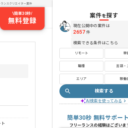
ーランスクリエイター案件
\
簡単30秒
/
案件
探す
を
無料登録
現在公開中の案件は
2657
件
検索できる条件はこちら
リモート
単
職種
言語・
エリア
稼働
検索する
AI検索を使ってみる
簡単30秒 無料サポー
ート
フリーランスの経験はございま