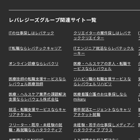
レバレジーズグループ関連サイト一覧
ITの仕事探しはレバテック
クリエイターの案件探しはレバテ
ッククリエイター
IT転職ならレバテックキャリア
ITエンジニア就活ならレバテックル
ーキー
オンライン診療ならレバクリ
医療・ヘルスケアの求人・転職サ
ービスならレバウェル
医療技師の転職支援サービスなら
リハビリ職の転職支援サービスな
レバウェル医療技師
らレバウェルリハビリ
医療・ヘルスケア業界の課題解決
医療看護介護のお仕事探しなら
支援ならレバウェル株式会社
mikaru
就活・転職支援サービスならキャ
新卒就活エージェントならキャリ
リアチケット
アチケット就職
フリーター・既卒・未経験の就
未経験・若手の仕事探しメディア／
職・再就職ならハタラクティブ
ハタラクティブ プラス