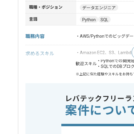
職種・ポジション
データエンジニア
言語
Python
SQL
職務内容
・AWS/Pythonでのビッ
・Amazon EC2、S3、Lam
求めるスキル
・Pythonでの開
歓迎スキル
・SQLでのDBプ
※上記に似た経験やスキルをお持ち
クラウド
この案件で扱う技術
Amazon E
レバテックフリーラ
案件につい
精算条件
有
精算・お支払い
精算基準時間
140時間
支払いサイト
15日