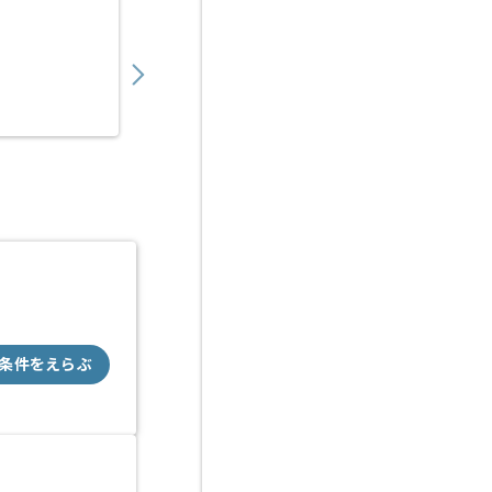
【AWS】IT企業向けAWS基盤構築開発の求人
800,000
〜
円／月
業務委託
川崎（神奈川県）
条件をえらぶ