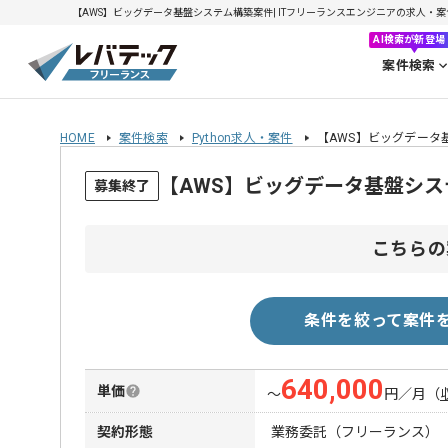
【AWS】ビッグデータ基盤システム構築案件| ITフリーランスエンジニアの求人・案件(2
AI検索が新登場
案件検索
HOME
案件検索
Python求人・案件
【AWS】ビッグデータ
【AWS】ビッグデータ基盤シ
募集終了
こちらの
条件を絞って案件
640,000
単価
〜
円／月
（
契約形態
業務委託（フリーランス）