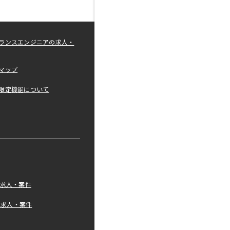
ランスエンジニアの求人・
マップ
限定機能について
の求人・案件
tの求人・案件