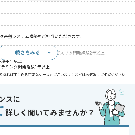
グデータ基盤システム構築をご担当いただきます。
続きをみる
bda、Aurora、RDSなどAWSサービスでの開発経験2年以上
発経験半年以上
ログラミング開発経験1年以上
であれば申し込み可能なケースもございます！まずはお気軽にご相談ください！
C2 , AWS
ンスに
て
詳しく聞いてみませんか？
〜200時間