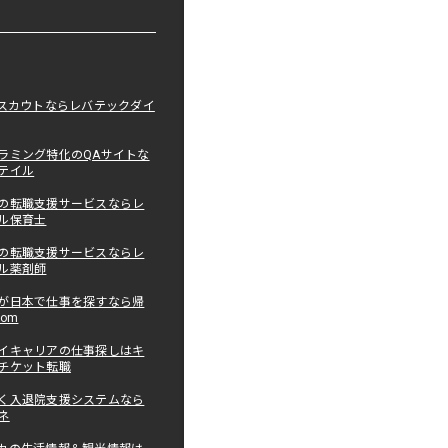
職スカウトならレバテックダイ
ラミング特化のQAサイトな
テイル
の転職支援サービスならレ
ル保育士
の転職支援サービスならレ
ル薬剤師
が日本で仕事を探すなら帰
com
イキャリアの仕事探しはキ
チケット転職
く入退院支援システムなら
ネ