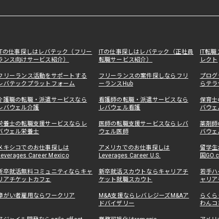
ITの仕事探しはレバテック（フリー
ITの仕事探しはレバテック（正社員
IT転
ランス向けサービス紹介）
転職サービス紹介）
レクト
フリーランス活動をサポートする
フリーランスの案件探しならフリ
プログ
レバテックプラットフォーム
ーランスHub
らテラ
介護職の転職・派遣サービスなら
看護師の転職・派遣サービスなら
保育士
レバウェル介護
レバウェル看護
バウェ
栄養士の転職支援サービスならレ
医師の転職支援サービスならレバ
薬剤師
バウェル栄養士
ウェル医師
バウェ
メキシコでのお仕事探しは
アメリカでのお仕事探しは
留学生
Leverages Career Mexico
Leverages Career U.S.
国GO.
新卒就活無料コミュニティならキャ
新卒就活スカウトならキャリアチ
若手ハ
リアチケットカフェ
ケット就職スカウト
ャリア
障がい者雇用ならワークリア
M&A支援ならレバレジーズM&Aア
らくら
ドバイザリー
わんコ