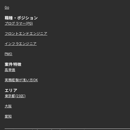
Go
職種・ポジション
プログラマー(PG)
フロントエンドエンジニア
インフラエンジニア
PMO
案件特徴
高単価
実務経験が浅い方OK
エリア
東京都(23区)
大阪
愛知