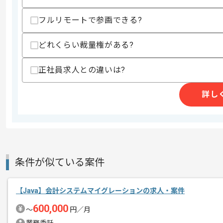
支払いサイト
15日
フルリモートで参画できる?
どれくらい裁量権がある?
商談回数
1回
その他募集要項
正社員求人との違いは?
募集人数
3人
作業開始日
2021/01/01
詳し
Javaで基本設計以降の経験がある方に
エージェントからのコ
稼働は比較的安定しており、数名の参画
メント
条件が似ている案件
【Java】会計システムマイグレーションの求人・案件
600,000
〜
円／月