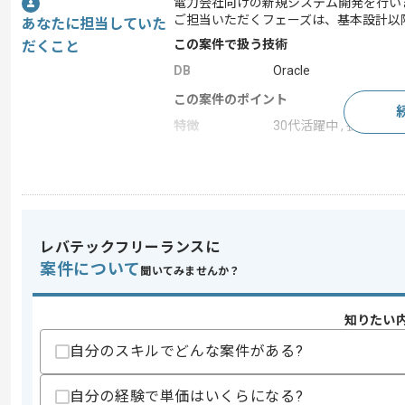
電力会社向けの新規システム開発を行い
ご担当いただくフェーズは、基本設計以
あなたに担当していた
この案件で扱う技術
だくこと
DB
Oracle
この案件のポイント
特徴
30代活躍中 , 長期プロジ
求めるスキル
スキル
・Java、SQLの経験
・基本設計以降対応可能な方
レバテックフリーランスに
案件について
聞いてみませんか？
スキルに不安がある方へ
上記に似た経験やスキルをお持ちであれば申
知りたい
自分のスキルでどんな案件がある?
精算条件
有
精算・お支払い
自分の経験で単価はいくらになる?
精算基準時間
140時間〜180時間