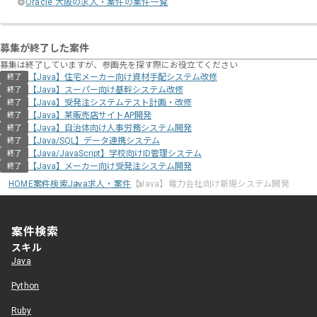
Oracle 大阪の求人・案件の案件一覧
募集が終了した案件
募集は終了していますが、参画先を探す際にお役立てください
【Java】住宅メーカー向け資材⼿配システム改修
終了
【Java】スーパー向け基幹システム改修
終了
【Java】受発注システムテスト計画・改修
終了
【Java】某販売店サイトAP開発
終了
【Java】自治体向け人事労務システム開発
終了
【Java/SQL】データ連携システム
終了
【Java/JavaScript】学校向けID管理システム
終了
【Java】メーカー向け受発注システム開発
終了
HOME
案件検索
Java求人・案件
【Java】電力会社向け新規システム開発
案件検索
スキル
Java
Python
Ruby