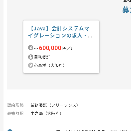
あ
募
【Java】会計システムマ
イグレーションの求人・案
件
600,000
〜
円／月
業務委託
心斎橋（大阪府）
契約形態
業務委託（フリーランス）
最寄り駅
中之島（大阪府）