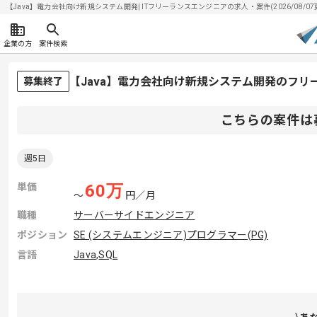
【Java】電力会社向け新規システム開発| ITフリーランスエンジニアの求人・案件(2026/08/07
企業の方
案件検索
【Java】電力会社向け新規システム開発のフリ
募集終了
こちらの案件は
週5日
単価
60
万
〜
円／月
職種
サーバーサイドエンジニア
ポジション
SE (システムエンジニア)
プログラマー(PG)
言語
Java
,
SQL