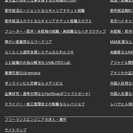
留学生が日本で仕事を探すなら帰国GO.com
就活・転職支
新卒就活エージェントならキャリアチケット就職
新卒就活無料
新卒就活スカウトならキャリアチケット就職スカウト
若手ハイキャ
フリーター・既卒・未経験の就職・再就職ならハタラクティブ
未経験・若手
障がい者雇用ならワークリア
M&A支援な
らくらく入退院支援システムならわんコネ
AI面接ならNAL
人と組織のお悩み解決ならNALYSYS Lab.
アジャイル開発なら
業務可視化はremopia
アメリカの生活
オンラインピル診療ならメデリピル
外国人採用ならLe
企業研究・選考対策ならFactBoard(ファクトボード)
外国人派遣なら
ドライバー・施工管理技士の転職ならレバジョブ
レバウェル保
フリーランスエンジニアの求人・案件
サイトマップ