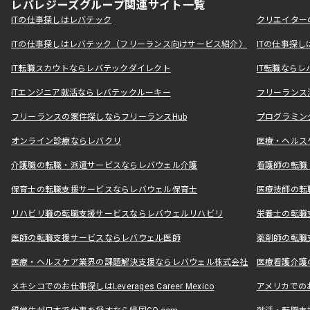
レバレジーズグループ関連サイト一覧
ITの仕事探しはレバテック
クリエイター
ITの仕事探しはレバテック（フリーランス向けサービス紹介）
ITの仕事探
IT転職スカウトならレバテックダイレクト
IT転職なら
ITエンジニア就活ならレバテックルーキー
フリーランス
フリーランスの案件探しならフリーランスHub
プログラミン
オンライン診療ならレバクリ
医療・ヘルス
介護職の転職・派遣サービスならレバウェル介護
看護師の転職
保育士の転職支援サービスならレバウェル保育士
医療技師の転
リハビリ職の転職支援サービスならレバウェルリハビリ
栄養士の転職
医師の転職支援サービスならレバウェル医師
薬剤師の転職
医療・ヘルスケア業界の課題解決支援ならレバウェル株式会社
医療看護介護の
メキシコでのお仕事探しはLeverages Career Mexico
アメリカでのお仕事