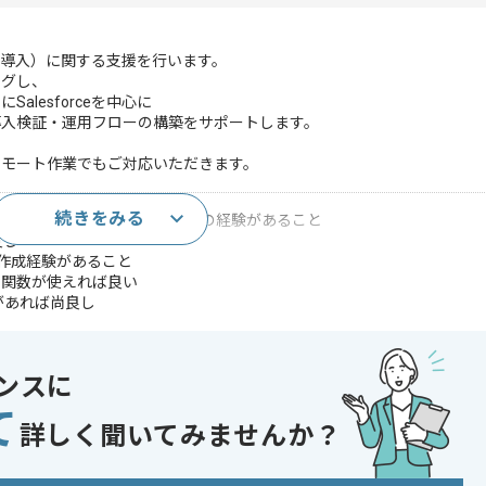
rce導入）に関する支援を行います。
ングし、
alesforceを中心に
導入検証・運用フローの構築をサポートします。
リモート作業でもご対応いただきます。
続きをみる
・構築（全部またはいずれか）の経験があること
良し
の資料作成経験があること
関数が使えれば良い
あれば尚良し
ーションがとれる方
、議事録作成、ヒアリング、業務整理の経験
ンスに
であれば申し込み可能なケースもございます！まずはお気軽にご相談ください！
て
詳しく聞いてみませんか？
〜180時間