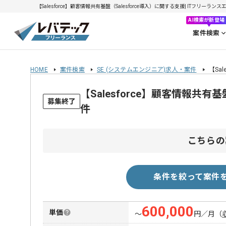
【Salesforce】顧客情報共有基盤（Salesforce導入）に関する支援| ITフリーランス
AI検索が新登場
案件検索
HOME
案件検索
SE (システムエンジニア)求人・案件
【Sa
【Salesforce】顧客情報共
募集終了
件
こちらの
条件を絞って案件
600,000
単価
〜
円／月
（