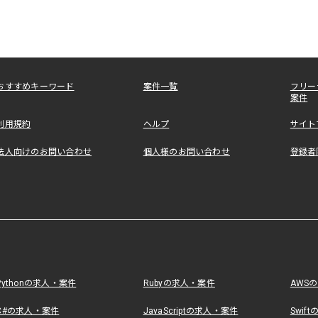
おすすめキーワード
案件一覧
フリー
案件
利用規約
ヘルプ
サイト
法人向けのお問い合わせ
個人様のお問い合わせ
登録者
Pythonの求人・案件
Rubyの求人・案件
AWS
C#の求人・案件
JavaScriptの求人・案件
Swif