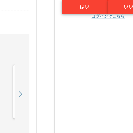
はい
い
ログインはこちら
【C言語】電気通信機器メ
ーカー向け組み込みソフト
ウェア開発の求人・案件
550,000
〜
円／月
業務委託
江坂（大阪府）