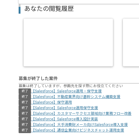
あなたの閲覧履歴
募集が終了した案件
募集は終了していますが、参画先を探す際にお役立てください
【Salesforce】Salesforce運用・保守支援
終了
【Salesforce】不動産業界向け基幹システム構築支援
終了
【Salesforce】保守運用
終了
【Salesforce】Salesforce運用保守支援
終了
【Salesforce】カスタマーサクセス領域向け業務フロー改善
終了
【Salesforce】Salesforce導入設計実装
終了
【Salesforce】大手消費財メーカ向けSalesforce導入支援
終了
【Salesforce】通信企業向けビジネスチャット運用支援
終了