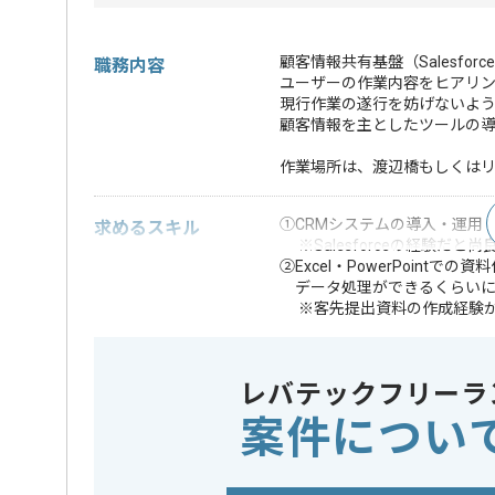
顧客情報共有基盤（Salesfo
職務内容
ユーザーの作業内容をヒアリ
現行作業の遂行を妨げないようにS
顧客情報を主としたツールの
作業場所は、渡辺橋もしくは
①CRMシステムの導入・運用
求めるスキル
※Salesforceの経験だと尚
②Excel・PowerPointで
データ処理ができるくらいに
※客先提出資料の作成経験が
③客先で顧客とのコミュニケ
・フロー図の作成
歓迎スキル
レバテックフリーラ
※上記に似た経験やスキルをお持ち
案件につい
精算条件
有
精算・お支払い
精算基準時間
150時間