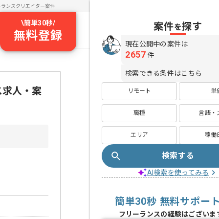
ーランスクリエイター案件
\
簡単30秒
/
案件
探す
を
無料登録
現在公開中の案件は
2657
件
検索できる条件はこちら
ンス求人・案
リモート
単
職種
言語・
エリア
稼働
検索する
AI検索を使ってみる
簡単30秒 無料サポー
フリーランスの経験はございま