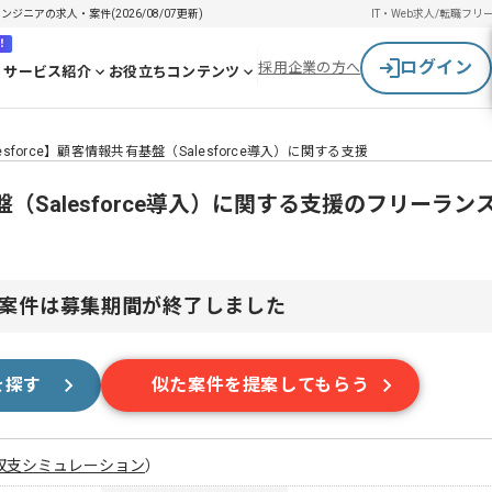
エンジニアの求人・案件(2026/08/07更新)
IT・Web求人/転職
フリ
！
ログイン
採用企業の方へ
サービス紹介
お役立ちコンテンツ
lesforce】顧客情報共有基盤（Salesforce導入）に関する支援
有基盤（Salesforce導入）に関する支援のフリーラ
案件は募集期間が終了しました
を探す
似た案件を提案してもらう
収支シミュレーション
）