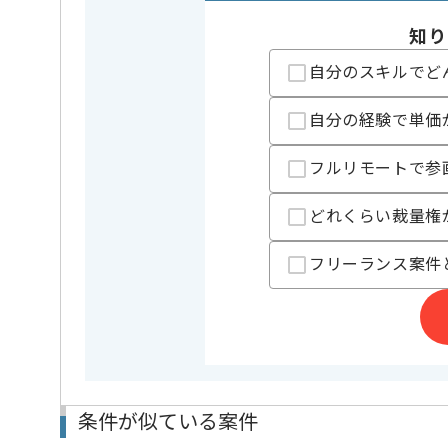
支払いサイト
15日
知り
自分のスキルでど
担当者より
自分の経験で単価
CRMシステムもしくはSalesforce経験がある方にお
フルリモートで参
どれくらい裁量権
フリーランス案件
条件が似ている案件