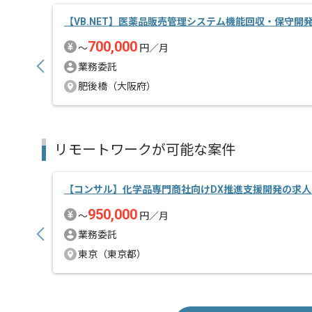
【VB.NET】医薬品販売管理システム機能回収・保守開
700,000
〜
円／月
業務委託
肥後橋（大阪府）
リモートワークが可能な案件
【コンサル】化学品専門商社向けDX推進支援開発の求人
950,000
〜
円／月
業務委託
東京（東京都）