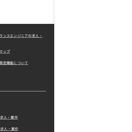
ランスエンジニアの求人・
マップ
限定機能について
の求人・案件
tの求人・案件