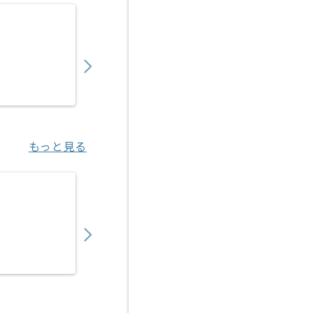
【C言語】電気通信機器メーカー向け組み込み
550,000
〜
円／月
業務委託
江坂（大阪府）
もっと見る
【Salesforce】現場システム開発支援の求人
950,000
〜
円／月
業務委託
芝公園（東京都）