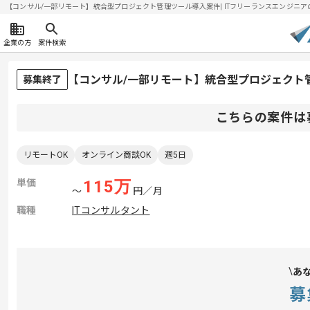
【コンサル/一部リモート】統合型プロジェクト管理ツール導入案件| ITフリーランスエンジニアの求人
企業の方
案件検索
【コンサル/一部リモート】統合型プロジェクト
募集終了
こちらの案件は
リモートOK
オンライン商談OK
週5日
単価
115
万
〜
円／月
職種
ITコンサルタント
あ
募