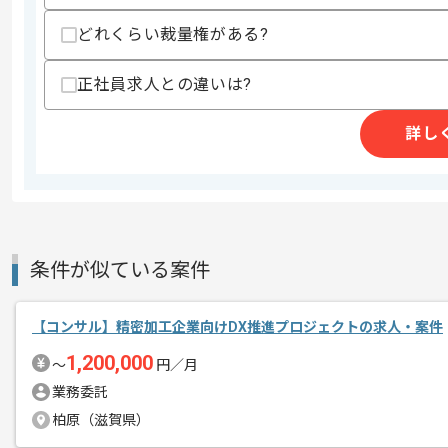
・管理会計、財務会計に関する知見
・製造業に関する知見
どれくらい裁量権がある?
・PM、PLとしてのプロジェクト管理経
正社員求人との違いは?
スキルに不安がある方へ
上記に似た経験やスキルをお持ちであれば申
詳し
商談回数
2回
その他募集要項
募集人数
1人
作業開始日
2026/04/01
条件が似ている案件
【コンサル】精密加工企業向けDX推進プロジェクトの求人・案件
パッケージ、ソフトウェア、クラウドサ
エージェントからのコ
1,200,000
〜
円／月
を展開している企業でございます。
メント
業務委託
今回は統合型プロジェクト管理ツール導
柏原（滋賀県）