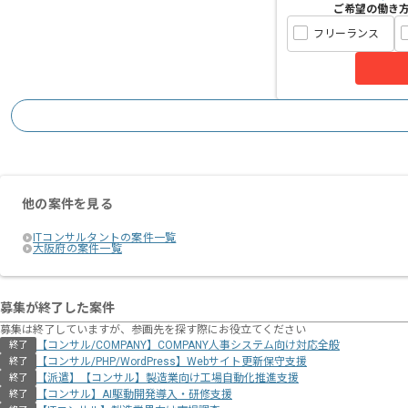
ご希望の働き
フリーランス
他の案件を見る
ITコンサルタントの案件一覧
大阪府の案件一覧
募集が終了した案件
募集は終了していますが、参画先を探す際にお役立てください
【コンサル/COMPANY】COMPANY人事システム向け対応全般
終了
【コンサル/PHP/WordPress】Webサイト更新保守支援
終了
【派遣】【コンサル】製造業向け工場自動化推進支援
終了
【コンサル】AI駆動開発導入・研修支援
終了