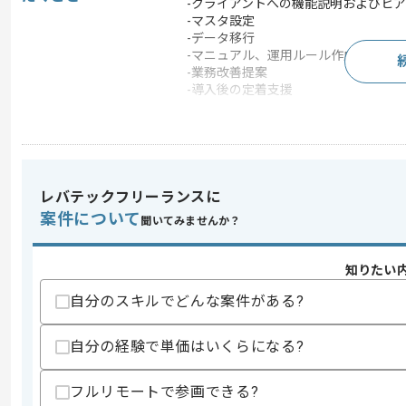
-クライアントへの機能説明およびヒア
-マスタ設定
-データ移行
-マニュアル、運用ルール作成
-業務改善提案
-導入後の定着支援
この案件のポイント
担当領域/システ
クラウドサービス
ム
特徴
20代活躍中 , 30代活躍
レバテックフリーランスに
案件について
聞いてみませんか？
求めるスキル
スキル
知りたい
・PL、チームリーダーとしての実務経験(
・クライアント折衝を伴うプロジェクト
自分のスキルでどんな案件がある?
・業務課題整理および改善提案経験
歓迎スキル
自分の経験で単価はいくらになる?
・PMO組織立ち上げ経験
・基幹システム導入、ITコンサル、カス
フルリモートで参画できる?
・PMP、簿記資格