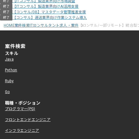
【ITコンサル】製造業界向け市場調査
終了
【ITコンサル】製造業界向けAI活用支援
終了
【コンサル/DB】マスタデータ管理推進支援
終了
【コンサル】運送業界向け作業システム導入
終了
HOME
案件検索
ITコンサルタント求人・案件
【コンサル/一部リモート】統合型
案件検索
スキル
Java
Python
Ruby
Go
職種・ポジション
プログラマー(PG)
フロントエンドエンジニア
インフラエンジニア