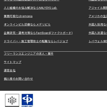
人と組織のお悩み解決ならNALYSYS Lab.
アジャイル開発なら
業務可視化はremopia
アメリカの生活
オンラインピル診療ならメデリピル
外国人採用ならLe
企業研究・選考対策ならFactBoard(ファクトボード)
外国人派遣なら
ドライバー・施工管理技士の転職ならレバジョブ
レバウェル保
フリーランスエンジニアの求人・案件
サイトマップ
運営会社
個人様のお問い合わせ