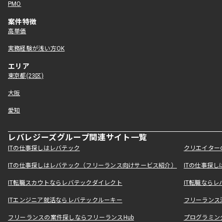
PMO
案件特徴
高単価
実務経験が浅い方OK
エリア
東京都(23区)
大阪
愛知
レバレジーズグループ関連サイト一覧
ITの仕事探しはレバテック
クリエイター
ITの仕事探しはレバテック（フリーランス向けサービス紹介）
ITの仕事探
IT転職スカウトならレバテックダイレクト
IT転職なら
ITエンジニア就活ならレバテックルーキー
フリーランス
フリーランスの案件探しならフリーランスHub
プログラミン