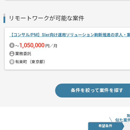
ITコンサルタントとしての実務経験を活
基本的には一部リモートでの作業を見込
リモートワークが可能な案件
【コンサル/PM】SIer向け運用ソリューション刷新推進の求人・
1,050,000
〜
円／月
業務委託
有楽町（東京都）
条件を絞って案件を探す
似た案
希望条件