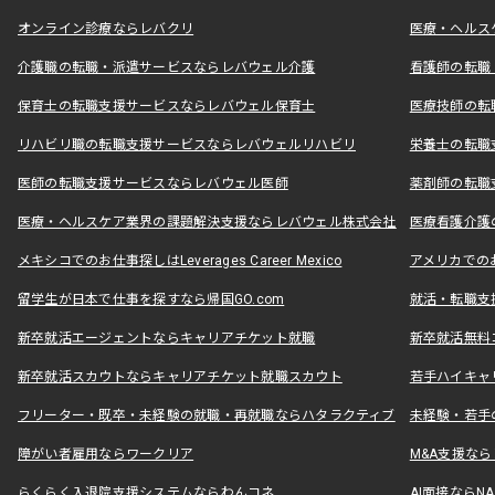
オンライン診療ならレバクリ
医療・ヘルス
介護職の転職・派遣サービスならレバウェル介護
看護師の転職
保育士の転職支援サービスならレバウェル保育士
医療技師の転
リハビリ職の転職支援サービスならレバウェルリハビリ
栄養士の転職
医師の転職支援サービスならレバウェル医師
薬剤師の転職
医療・ヘルスケア業界の課題解決支援ならレバウェル株式会社
医療看護介護の
メキシコでのお仕事探しはLeverages Career Mexico
アメリカでのお仕事
留学生が日本で仕事を探すなら帰国GO.com
就活・転職支
新卒就活エージェントならキャリアチケット就職
新卒就活無料
新卒就活スカウトならキャリアチケット就職スカウト
若手ハイキャ
フリーター・既卒・未経験の就職・再就職ならハタラクティブ
未経験・若手
障がい者雇用ならワークリア
M&A支援な
らくらく入退院支援システムならわんコネ
AI面接ならNAL