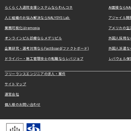
らくらく入退院支援システムならわんコネ
AI面接ならNAL
人と組織のお悩み解決ならNALYSYS Lab.
アジャイル開発なら
業務可視化はremopia
アメリカの生活
オンラインピル診療ならメデリピル
外国人採用ならLe
企業研究・選考対策ならFactBoard(ファクトボード)
外国人派遣なら
ドライバー・施工管理技士の転職ならレバジョブ
レバウェル保
フリーランスエンジニアの求人・案件
サイトマップ
運営会社
個人様のお問い合わせ