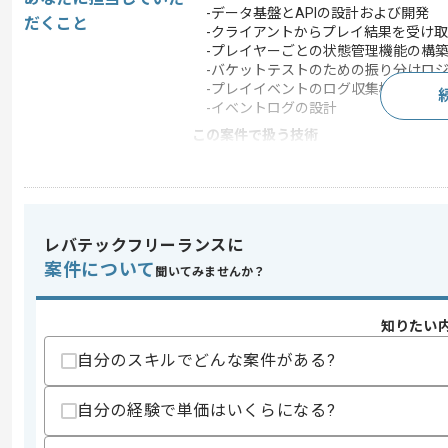
-データ基盤とAPIの設計および開発
だくこと
-クライアントからプレイ結果を受け取
-プレイヤーごとの状態管理機能の構
-バケットテストのための振り分けロ
-プレイイベントのログ収集機能構築
-イベントログの設計
この案件で扱う技術
クラウド
Google Cloud Platform
ゲームエンジン
Unity
この案件のポイント
レバテックフリーランスに
業界
ソーシャルゲーム
案件について
聞いてみませんか？
業務内容
ゲーム開発
20代活躍中 , 30代活躍
特徴
知りたい
ビスあり , 自社内開発
自分のスキルでどんな案件がある?
求めるスキル
自分の経験で単価はいくらになる?
スキル
・下記いずれかの言語を用いたAPI実装