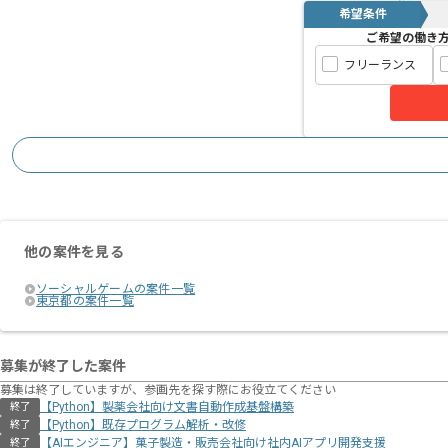
希望条件
ご希望の働き
フリーランス
他の案件を見る
ソーシャルゲームの案件一覧
東京都の案件一覧
募集が終了した案件
募集は終了していますが、参画先を探す際にお役立てください
【Python】製薬会社向け文書自動作成基盤構築
終了
【Python】既存プログラム解析・改修
終了
【AIエンジニア】菓子製造・販売会社向け社内AIアプリ開発支援
終了