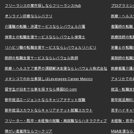
フリーランスの案件探しならフリーランスHub
プログラミン
オンライン診療ならレバクリ
医療・ヘルス
介護職の転職・派遣サービスならレバウェル介護
看護師の転職
保育士の転職支援サービスならレバウェル保育士
医療技師の転
リハビリ職の転職支援サービスならレバウェルリハビリ
栄養士の転職
医師の転職支援サービスならレバウェル医師
薬剤師の転職
医療・ヘルスケア業界の課題解決支援ならレバウェル株式会社
医療看護介護の
メキシコでのお仕事探しはLeverages Career Mexico
アメリカでのお仕事
留学生が日本で仕事を探すなら帰国GO.com
就活・転職支
新卒就活エージェントならキャリアチケット就職
新卒就活無料
新卒就活スカウトならキャリアチケット就職スカウト
若手ハイキャ
フリーター・既卒・未経験の就職・再就職ならハタラクティブ
未経験・若手
障がい者雇用ならワークリア
M&A支援な