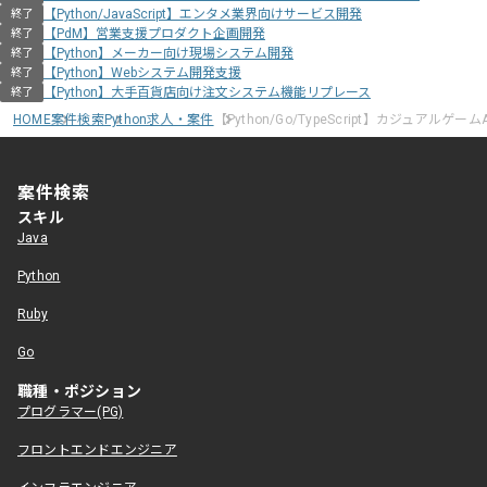
【Python/JavaScript】エンタメ業界向けサービス開発
終了
【PdM】営業支援プロダクト企画開発
終了
【Python】メーカー向け現場システム開発
終了
【Python】Webシステム開発支援
終了
【Python】大手百貨店向け注文システム機能リプレース
終了
HOME
案件検索
Python求人・案件
【Python/Go/TypeScript】カジュアルゲー
案件検索
スキル
Java
Python
Ruby
Go
職種・ポジション
プログラマー(PG)
フロントエンドエンジニア