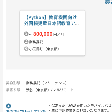
募
【Python】教育機関向け
外国籍児童日本語教育アプ
リ開発の求人・案件
800,000
〜
円／月
業務委託
小伝馬町（東京都）
契約形態
業務委託（フリーランス）
最寄り駅
渋谷（東京都）/フルリモート
・GCPまたはAWSを用いたモバイルパ
・主に下記作業をご担当いただきます。
あなたに担当していた