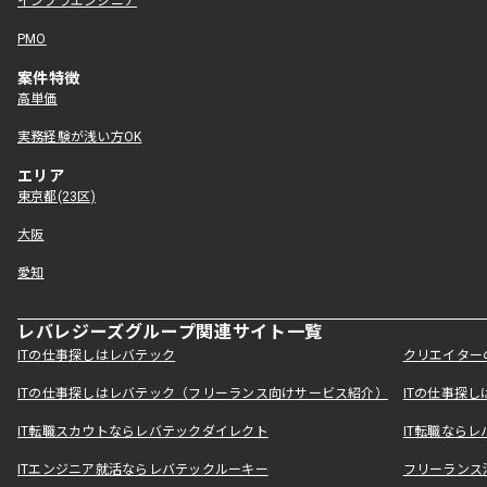
インフラエンジニア
PMO
案件特徴
高単価
実務経験が浅い方OK
エリア
東京都(23区)
大阪
愛知
レバレジーズグループ関連サイト一覧
ITの仕事探しはレバテック
クリエイター
ITの仕事探しはレバテック（フリーランス向けサービス紹介）
ITの仕事探
IT転職スカウトならレバテックダイレクト
IT転職なら
ITエンジニア就活ならレバテックルーキー
フリーランス