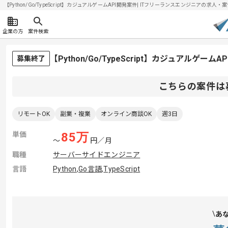
【Python/Go/TypeScript】カジュアルゲームAPI開発案件| ITフリーランスエンジニアの求人・案件(
企業の方
案件検索
【Python/Go/TypeScript】カジュアルゲ
募集終了
こちらの案件は
リモートOK
副業・複業
オンライン商談OK
週3日
単価
85
万
〜
円／月
職種
サーバーサイドエンジニア
言語
Python
,
Go言語
,
TypeScript
あ