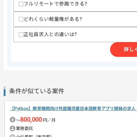
-Python
フルリモートで参画できる?
-Go
-TypeScript
どれくらい裁量権がある?
・Webサービスまたはモバイルアプリの
・高トラフィック環境での運用経験
・GCPまたはAWSを用いたサーバーレ
正社員求人との違いは?
・データベース設計の基礎知識
・キーバリューストアの特性理解
・分析を踏まえたイベントログの設計経
詳し
・BigQueryまたはSnowflakeな
歓迎スキル
・ゲーム業界での開発経験
・ABテストまたはバケットテストの基
・SQLでの集計分析経験
・MLOpsまたはデータパイプラインの知
条件が似ている案件
スキルに不安がある方へ
上記に似た経験やスキルをお持ちであれば申
【Python】教育機関向け外国籍児童日本語教育アプリ開発の求人
800,000
〜
円／月
業務委託
商談回数
1回