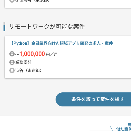
小伝馬町（東京都）
その他募集要項
募集人数
1人
作業開始日
2026/02/13
リモートワークが可能な案件
スマートフォン、PC向けカジュアルゲ
【Python】金融業界向けAI領域アプリ開発の求人・案件
エージェントからのコ
レバテックでの実績がある企業の案件で
メント
1,000,000
〜
円／月
業務委託
PythonまたはGo、TypeScriptの
渋谷（東京都）
新しいアイディアや技術を積極的に導入
経験豊富なメンバーと成長が出来る環境
スキルアップされたい方、長期的に参画
条件を絞って案件を探す
首都圏または遠方からリモートにてご参
似た案