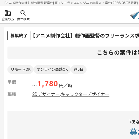
【アニメ制作会社】総作画監督案件| ITフリーランスエンジニアの求人・案件(2026/08/07更新)
企業の方
案件検索
【アニメ制作会社】総作画監督のフリーランス
募集終了
こちらの案件は
リモートOK
オンライン商談OK
週5日
単価
1,780
〜
円／時
職種
2Dデザイナー
,
キャラクターデザイナー
あ
募