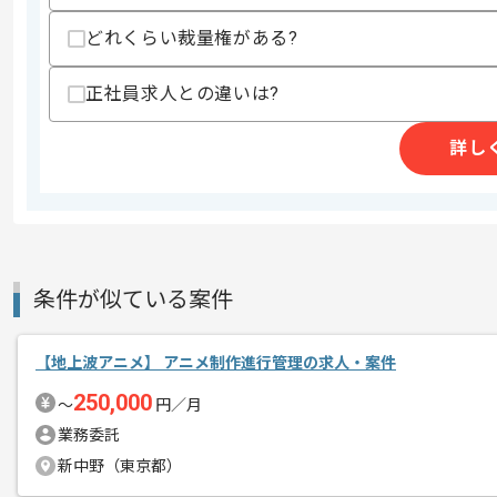
を展開している企業でございます。
メント
どれくらい裁量権がある?
今回は総作画監督案件に携わっていただ
正社員求人との違いは?
デザイン経験を活かしたい方にお勧めで
詳し
基本的にはフルリモートでの作業を見込
条件が似ている案件
【地上波アニメ】 アニメ制作進行管理の求人・案件
250,000
〜
円／月
業務委託
新中野（東京都）