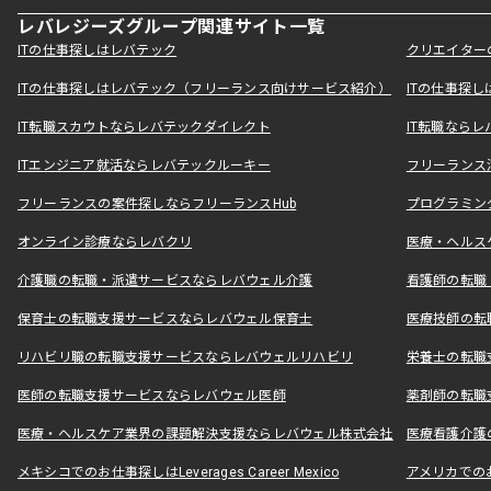
レバレジーズグループ関連サイト一覧
ITの仕事探しはレバテック
クリエイター
ITの仕事探しはレバテック（フリーランス向けサービス紹介）
ITの仕事探
IT転職スカウトならレバテックダイレクト
IT転職なら
ITエンジニア就活ならレバテックルーキー
フリーランス
フリーランスの案件探しならフリーランスHub
プログラミン
オンライン診療ならレバクリ
医療・ヘルス
介護職の転職・派遣サービスならレバウェル介護
看護師の転職
保育士の転職支援サービスならレバウェル保育士
医療技師の転
リハビリ職の転職支援サービスならレバウェルリハビリ
栄養士の転職
医師の転職支援サービスならレバウェル医師
薬剤師の転職
医療・ヘルスケア業界の課題解決支援ならレバウェル株式会社
医療看護介護の
メキシコでのお仕事探しはLeverages Career Mexico
アメリカでのお仕事