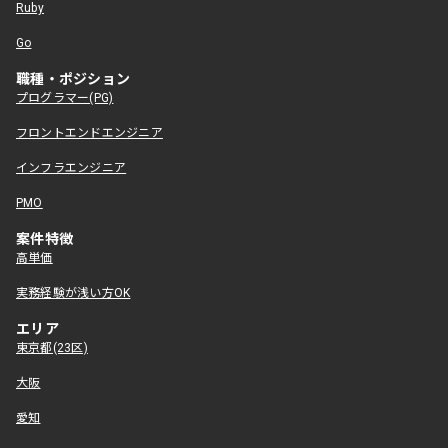
Ruby
Go
職種・ポジション
プログラマー(PG)
フロントエンドエンジニア
インフラエンジニア
PMO
案件特徴
高単価
実務経験が浅い方OK
エリア
東京都(23区)
大阪
愛知