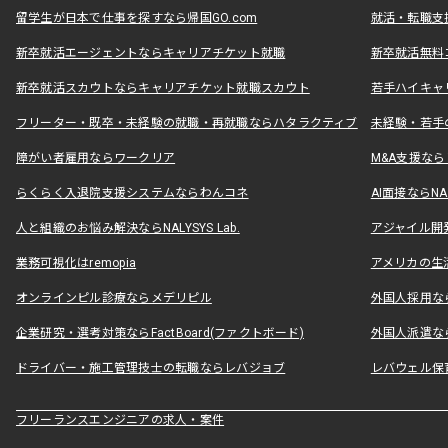
留学生が日本で仕事を探すなら帰国GO.com
就活・転職支
新卒就活エージェントならキャリアチケット就職
新卒就活無料
新卒就活スカウトならキャリアチケット就職スカウト
若手ハイキャ
フリーター・既卒・未経験の就職・再就職ならハタラクティブ
未経験・若手
障がい者雇用ならワークリア
M&A支援な
らくらく入退院支援システムならわんコネ
AI面接ならNAL
人と組織のお悩み解決ならNALYSYS Lab.
アジャイル開発なら
業務可視化はremopia
アメリカの生活
オンラインピル診療ならメデリピル
外国人採用ならLe
企業研究・選考対策ならFactBoard(ファクトボード)
外国人派遣なら
ドライバー・施工管理技士の転職ならレバジョブ
レバウェル保
フリーランスエンジニアの求人・案件