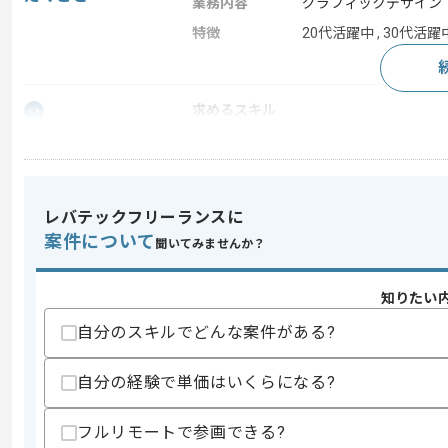
業務内容
グラフィックデザイン
特徴
20代活躍中 , 30代活躍
求めるスキル
スキル
・アニメーション制作における作画監督
スキルに不安がある方へ
上記に似た経験やスキルをお持ちであれば申
レバテックフリーランスに
案件について
聞いてみませんか？
商談回数
1回
知りたい
その他募集要項
募集人数
1人
自分のスキルでどんな案件がある?
作業開始日
2026/03/04
自分の経験で単価はいくらになる?
SPS事業、アニメ事業、映像制作配信事
フルリモートで参画できる?
エージェントからのコ