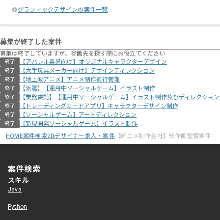
グラフィックデザインの案件一覧
募集が終了した案件
募集は終了していますが、参画先を探す際にお役立てください
【アパレル業界向け】オリジナルキャラクターデザイン
終了
【大手玩具メーカー向け】デザインディレクション
終了
【地上波アニメ】アニメ制作進行管理
終了
【派遣】【運用中ソーシャルゲーム】イラスト制作
終了
【業務委託】【運用中ソーシャルゲーム】イラスト制作及びディレクション
終了
【トレーディングカードアプリ】キャラクターデザイン制作
終了
【ソーシャルゲーム】アートディレクション
終了
【新規開発ソーシャルゲーム】イラスト制作
終了
HOME
案件検索
2Dデザイナー求人・案件
【アニメ制作会社】総作画監督案件
案件検索
スキル
Java
Python