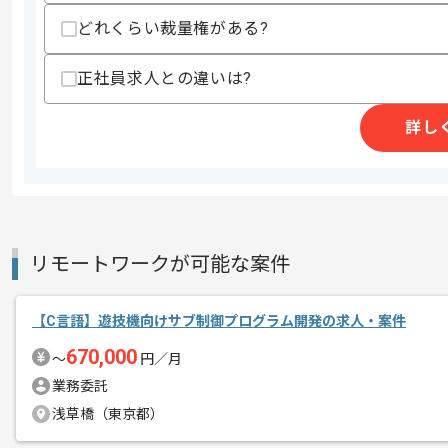
精算条件
どれくらい裁量権がある?
精算・お支払い
精算基準時間
140時間〜180時間
正社員求人との違いは?
支払いサイト
15日
詳し
商談回数
1回
その他募集要項
募集人数
2人
作業開始日
2026/03/06
リモートワークが可能な案件
週5日常駐での作業を想定しております
【C言語】遊技機向けサブ制御プログラム開発の求人・案件
エージェントからのコ
メント
670,000
〜
円／月
業務委託
浅草橋（東京都）