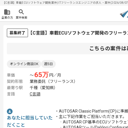
【C言語】車載ECUソフトウェア開発案件| ITフリーランスエンジニアの求人・案件(2026/08/07
企業の方
案件検索
【C言語】車載ECUソフトウェア開発のフリー
募集終了
こちらの案件は
オンライン商談OK
週5日
65
万
単価
〜
円／月
契約形態
業務委託（フリーランス）
最寄り駅
千種（愛知県）
言語
C言語
・AUTOSAR Classic Platfor
・主に下記作業をご担当いただきます。
あなたに担当していた
‐AUTOSAR CP基準のECUソフト
だくこと
‐AUTOSARツール(DaVinci Configu