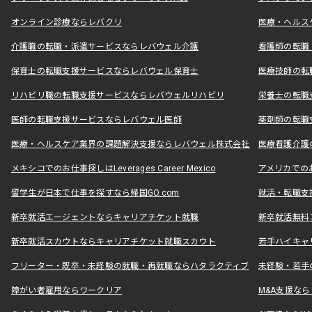
オンライン診療ならレバクリ
医療・ヘルス
介護職の転職・派遣サービスならレバウェル介護
看護師の転職
保育士の転職支援サービスならレバウェル保育士
医療技師の転
リハビリ職の転職支援サービスならレバウェルリハビリ
栄養士の転職
医師の転職支援サービスならレバウェル医師
薬剤師の転職
医療・ヘルスケア業界の課題解決支援ならレバウェル株式会社
医療看護介護の
メキシコでのお仕事探しはLeverages Career Mexico
アメリカでのお仕事
留学生が日本で仕事を探すなら帰国GO.com
就活・転職支
新卒就活エージェントならキャリアチケット就職
新卒就活無料
新卒就活スカウトならキャリアチケット就職スカウト
若手ハイキャ
フリーター・既卒・未経験の就職・再就職ならハタラクティブ
未経験・若手
障がい者雇用ならワークリア
M&A支援な