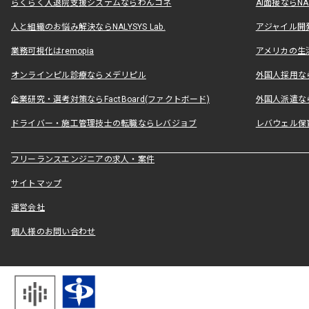
らくらく入退院支援システムならわんコネ
AI面接ならNAL
人と組織のお悩み解決ならNALYSYS Lab.
アジャイル開発なら
業務可視化はremopia
アメリカの生活
オンラインピル診療ならメデリピル
外国人採用ならLe
企業研究・選考対策ならFactBoard(ファクトボード)
外国人派遣なら
ドライバー・施工管理技士の転職ならレバジョブ
レバウェル保
フリーランスエンジニアの求人・案件
サイトマップ
運営会社
個人様のお問い合わせ