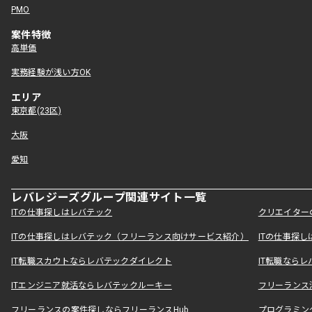
PMO
案件特徴
高単価
実務経験が浅い方OK
エリア
東京都(23区)
大阪
愛知
レバレジーズグループ関連サイト一覧
ITの仕事探しはレバテック
クリエイター
ITの仕事探しはレバテック（フリーランス向けサービス紹介）
ITの仕事探
IT転職スカウトならレバテックダイレクト
IT転職なら
ITエンジニア就活ならレバテックルーキー
フリーランス
フリーランスの案件探しならフリーランスHub
プログラミン