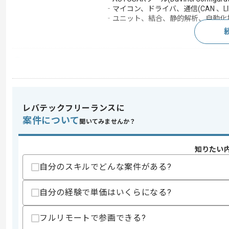
‐マイコン、ドライバ、通信(CAN 、LIN 
‐ユニット、結合、静的解析、自動化
求めるスキル
スキル
・C言語(車載組み込みソフトウェア)を
・AUTOSARの知見
歓迎スキル
レバテックフリーランスに
・BSWのコンフィグレーション経験(オ
案件について
聞いてみませんか？
・COM、DCMなどの通信スタックの設
・チーム開発経験
・HIL、SILの試験設計、運用経験
知りたい
・機能安全、プロセス(ISO 26262、AS
・マイコン(Renesas RH850、Infineon 
自分のスキルでどんな案件がある?
スキルに不安がある方へ
自分の経験で単価はいくらになる?
上記に似た経験やスキルをお持ちであれば申
フルリモートで参画できる?