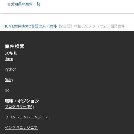
愛知県の案件一覧
HOME
案件検索
C言語求人・案件
【C言語】車載ECUソフトウェア開発案件
案件検索
スキル
Java
Python
Ruby
Go
職種・ポジション
プログラマー(PG)
フロントエンドエンジニア
インフラエンジニア