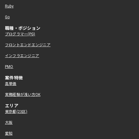
Ruby
Go
職種・ポジション
プログラマー(PG)
フロントエンドエンジニア
インフラエンジニア
PMO
案件特徴
高単価
実務経験が浅い方OK
エリア
東京都(23区)
大阪
愛知