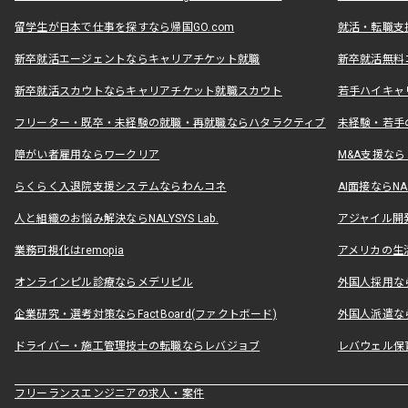
留学生が日本で仕事を探すなら帰国GO.com
就活・転職支
新卒就活エージェントならキャリアチケット就職
新卒就活無料
新卒就活スカウトならキャリアチケット就職スカウト
若手ハイキャ
フリーター・既卒・未経験の就職・再就職ならハタラクティブ
未経験・若手
障がい者雇用ならワークリア
M&A支援な
らくらく入退院支援システムならわんコネ
AI面接ならNAL
人と組織のお悩み解決ならNALYSYS Lab.
アジャイル開発なら
業務可視化はremopia
アメリカの生活
オンラインピル診療ならメデリピル
外国人採用ならLe
企業研究・選考対策ならFactBoard(ファクトボード)
外国人派遣なら
ドライバー・施工管理技士の転職ならレバジョブ
レバウェル保
フリーランスエンジニアの求人・案件