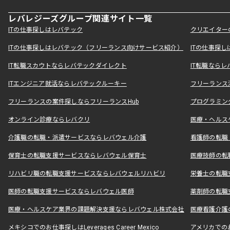
レバレジーズグループ関連サイト一覧
ITの仕事探しはレバテック
クリエイター
ITの仕事探しはレバテック（フリーランス向けサービス紹介）
ITの仕事探
IT転職スカウトならレバテックダイレクト
IT転職なら
ITエンジニア就活ならレバテックルーキー
フリーランス
フリーランスの案件探しならフリーランスHub
プログラミン
オンライン診療ならレバクリ
医療・ヘルス
介護職の転職・派遣サービスならレバウェル介護
看護師の転職
保育士の転職支援サービスならレバウェル保育士
医療技師の転
リハビリ職の転職支援サービスならレバウェルリハビリ
栄養士の転職
医師の転職支援サービスならレバウェル医師
薬剤師の転職
医療・ヘルスケア業界の課題解決支援ならレバウェル株式会社
医療看護介護の
メキシコでのお仕事探しはLeverages Career Mexico
アメリカでのお仕事