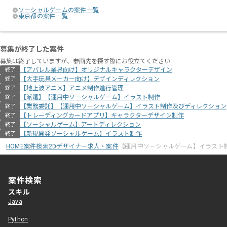
ソーシャルゲームの案件一覧
東京都の案件一覧
募集が終了した案件
募集は終了していますが、参画先を探す際にお役立てください
【アパレル業界向け】オリジナルキャラクターデザイン
終了
【大手玩具メーカー向け】デザインディレクション
終了
【地上波アニメ】アニメ制作進行管理
終了
【派遣】【運用中ソーシャルゲーム】イラスト制作
終了
【業務委託】【運用中ソーシャルゲーム】イラスト制作及びディレクション
終了
【トレーディングカードアプリ】キャラクターデザイン制作
終了
【ソーシャルゲーム】アートディレクション
終了
【新規開発ソーシャルゲーム】イラスト制作
終了
HOME
案件検索
2Dデザイナー求人・案件
【運用中ソーシャルゲーム】イラスト
案件検索
スキル
Java
Python