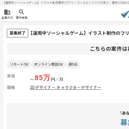
【運用中ソーシャルゲーム】イラスト制作案件| ITフリーランスエンジニアの求人・案件(2026/08
企業の方
案件検索
【運用中ソーシャルゲーム】イラスト制作のフ
募集終了
こちらの案件は
リモートOK
オンライン商談OK
週5日
単価
85
万
〜
円／月
職種
2Dデザイナー
,
キャラクターデザイナー
あ
募