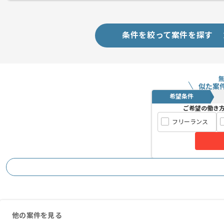
版権元も大きいゲームが多いため ゲー
有名タイトルに携わりたい方には特にお
条件を絞って案件を探す
若手～ベテランの方まで、在籍されてい
似た案
希望条件
ご希望の働き
フリーランス
他の案件を見る