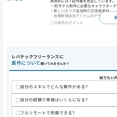
具体的には下記作業を想定しています。
・3Dモデル制作に必要なキャラクターデ
・新しいエリア追加時の2D背景素材
・各種新規追加アイテムのデザインなど
この案件のポイント
業界
ソーシャルゲーム
業務内容
ゲーム開発
特徴
参画実績あり , ゲーム
レバテックフリーランスに
案件について
聞いてみませんか？
求めるスキル
スキル
・3Dデザイナーに受け渡すところまで
知りたい
・ダークファンタジー系のテイストのモ
・世界史的な中世の世界観のNPC制作経
自分のスキルでどんな案件がある?
・写実的な絵や背景の制作経験
スキルに不安がある方へ
自分の経験で単価はいくらになる?
上記に似た経験やスキルをお持ちであれば申
フルリモートで参画できる?