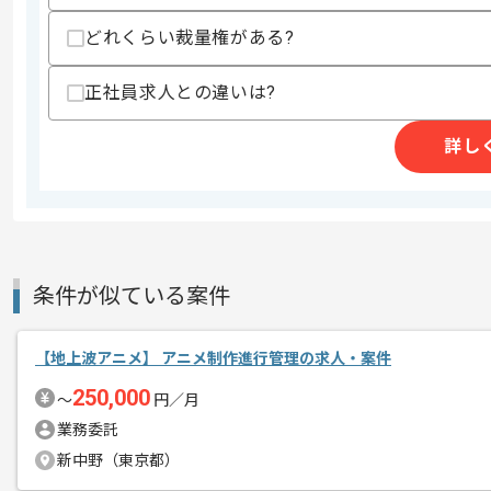
どれくらい裁量権がある?
精算条件
有
精算・お支払い
精算基準時間
140時間〜180時間
正社員求人との違いは?
支払いサイト
15日
詳し
商談回数
1回
その他募集要項
募集人数
1人
作業開始日
2026/03/16
条件が似ている案件
【地上波アニメ】 アニメ制作進行管理の求人・案件
数々の大人気ソーシャルゲームを開発～
エージェントからのコ
版権物のゲームに強みがあります。
250,000
〜
円／月
メント
業務委託
版権物を多く制作しているため、
新中野（東京都）
ご参画頂くまでタイトルをお伝えできな