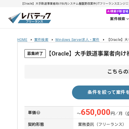
【Oracle】大手鉄道事業者向け社内システム基盤更改案件| ITフリーランスエンジニアの
AI検索が新登場
案件検索
HOME
案件検索
Windows Server求人・案件
【Oracle
【Oracle】大手鉄道事業者
募集終了
こちらの
条件を絞って案件
650,000
単価
〜
円／月
（
契約形態
業務委託（フリーランス）