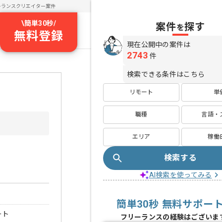
ーランスクリエイター案件
\
簡単30秒
/
案件
探す
を
無料登録
現在公開中の案件は
2743
件
検索できる条件はこちら
リモート
単
職種
言語・
エリア
稼働
検索する
AI検索を使ってみる
簡単30秒 無料サポー
ート
フリーランスの経験はございま