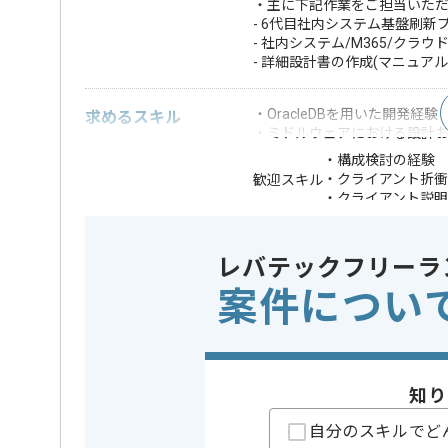
・主に下記作業をご担当いた
- 6代目社内システム基盤刷新
- 社内システム/M365/ク
- 詳細設計書の作成(マニュア
・OracleDBを用いた開発経験
求めるスキル
・ミドルウェアにおける設計
・構成検討の経験
・クライアント折
歓迎スキル
・クライアント説
※上記に似た経験やスキルをお持ち
レバテックフリーラ
OS
この案件で扱う技術
Windows 
案件につい
精算条件
有
精算・お支払い
精算基準時間
140時間
支払いサイト
15日
知り
自分のスキルでど