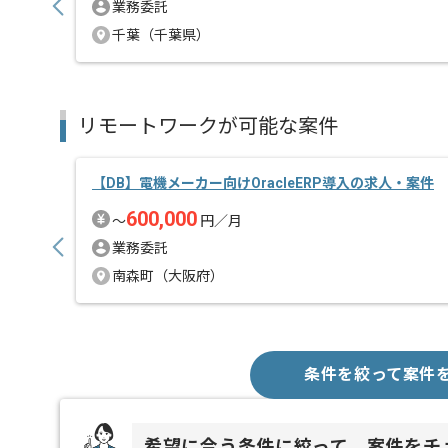
業務委託
千葉（千葉県）
リモートワークが可能な案件
【DB】電機メーカー向けOracleERP導入の求人・案件
600,000
〜
円／月
業務委託
南森町（大阪府）
条件を絞って案件
希望に合う条件に絞って、案件をチ