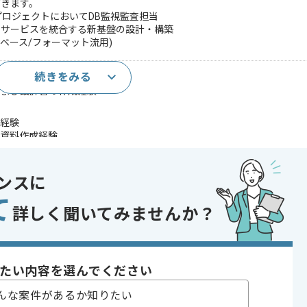
だきます。
プロジェクトにおいてDB監視監査担当
ラウドサービスを統合する新基盤の設計・構築
ルベース/フォーマット流用)
続きをみる
および設計書の作成経験
衝経験
明資料作成経験
であれば申し込み可能なケースもございます！まずはお気軽にご相談ください！
ンスに
Server
て
詳しく聞いてみませんか？
〜180時間
たい内容を選んでください
んな案件があるか知りたい