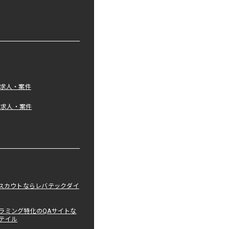
の求人・案件
tの求人・案件
職スカウトならレバテックダイ
ラミング特化のQAサイトな
テイル