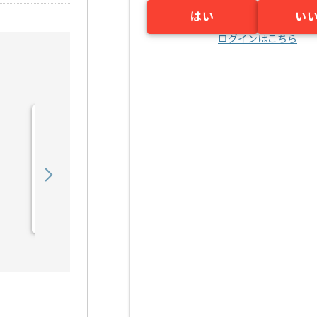
はい
い
ログインはこちら
【DB】IT業界向けWebシ
ステムデータ移行設計構築
の求人・案件
750,000
〜
円／月
業務委託
小川町（東京都）