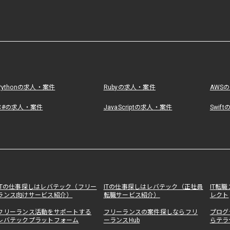
Pythonの求人・案件
Rubyの求人・案件
AWS
C#の求人・案件
JavaScriptの求人・案件
Swif
ITの仕事探しはレバテック（フリー
ITの仕事探しはレバテック（正社員
IT転
ランス向けサービス紹介）
転職サービス紹介）
レクト
フリーランス活動をサポートする
フリーランスの案件探しならフリ
プログ
レバテックプラットフォーム
ーランスHub
らテラ