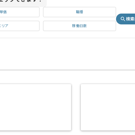
単価
職種
検索
エリア
稼働日数