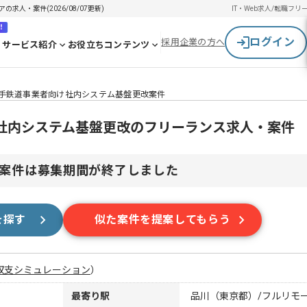
求人・案件(2026/08/07更新)
IT・Web求人/転職
フリ
！
ログイン
採用企業の方へ
サービス紹介
お役立ちコンテンツ
】大手鉄道事業者向け社内システム基盤更改案件
向け社内システム基盤更改のフリーランス求人・案件
案件は募集期間が終了しました
を探す
似た案件を提案してもらう
収支シミュレーション
）
最寄り駅
品川（東京都）/フルリモ