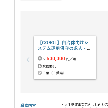
【COBOL】自治体向けシ
ステム運用保守の求人・案
件
500,000
〜
円／月
業務委託
千葉（千葉県）
・大手鉄道事業者向け社内シス
職務内容