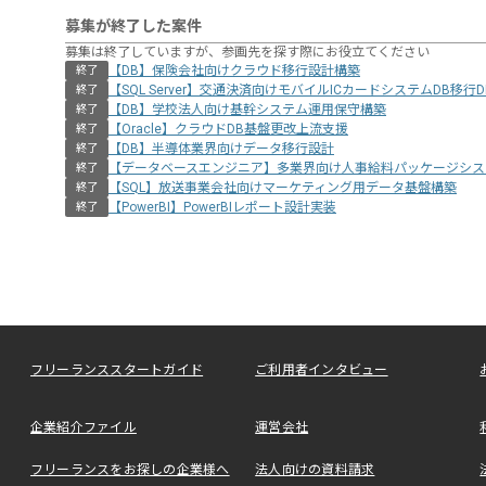
募集が終了した案件
募集は終了していますが、参画先を探す際にお役立てください
【DB】保険会社向けクラウド移行設計構築
終了
【SQL Server】交通決済向けモバイルICカードシステムDB移行
終了
【DB】学校法人向け基幹システム運用保守構築
終了
【Oracle】クラウドDB基盤更改上流支援
終了
【DB】半導体業界向けデータ移行設計
終了
【データベースエンジニア】多業界向け人事給料パッケージシス
終了
【SQL】放送事業会社向けマーケティング用データ基盤構築
終了
【PowerBI】PowerBIレポート設計実装
終了
フリーランススタートガイド
ご利用者インタビュー
企業紹介ファイル
運営会社
フリーランスをお探しの企業様へ
法人向けの資料請求