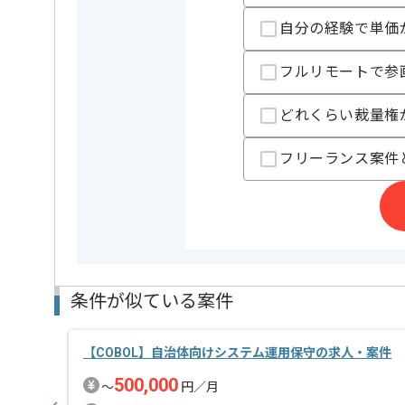
担当者より
自分の経験で単価
レバテックでの実績がある企業の案件でございます。
フルリモートで参
DBを用いた開発経験の経験を活かすことができます。
複数案件を保有している企業ですので、
ご経験と実績に応じて別案件のご提案も差し上げる場
どれくらい裁量権
新しいアイディアや技術を積極的に導入し、
経験豊富なメンバーと成長が出来る環境でございます
フリーランス案件
スキルアップされたい方、長期的に参画されたい方に
基本的にはリモートでの作業を見込んでおります。
条件が似ている案件
【COBOL】自治体向けシステム運用保守の求人・案件
500,000
〜
円／月