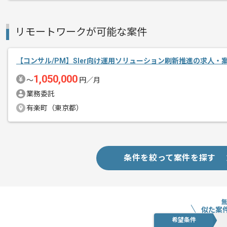
リモートワークが可能な案件
【コンサル/PM】SIer向け運用ソリューション刷新推進の求人・
1,050,000
〜
円／月
業務委託
有楽町（東京都）
条件を絞って案件を探す
似た案
希望条件