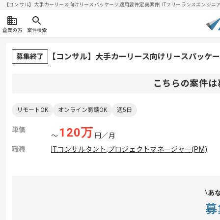
【コンサル】大手カーリース向けリースパッケージ適用要件定義案件| ITフリーランスエンジニアの求人
企業の方
案件検索
【コンサル】大手カーリース向けリースパッケ
募集終了
こちらの案件は
リモートOK
オンライン商談OK
週5日
単価
120
万
〜
円／月
職種
ITコンサルタント
,
プロジェクトマネージャー(PM)
あ
募