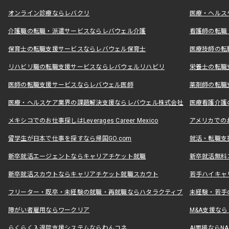
オンライン診療ならレバクリ
医療・ヘルス
介護職の転職・派遣サービスならレバウェル介護
看護師の転職
保育士の転職支援サービスならレバウェル保育士
医療技師の転
リハビリ職の転職支援サービスならレバウェルリハビリ
栄養士の転職
医師の転職支援サービスならレバウェル医師
薬剤師の転職
医療・ヘルスケア業界の課題解決支援ならレバウェル株式会社
医療看護介護の
メキシコでのお仕事探しはLeverages Career Mexico
アメリカでのお仕事
留学生が日本で仕事を探すなら帰国GO.com
就活・転職支
新卒就活エージェントならキャリアチケット就職
新卒就活無料
新卒就活スカウトならキャリアチケット就職スカウト
若手ハイキャ
フリーター・既卒・未経験の就職・再就職ならハタラクティブ
未経験・若手
障がい者雇用ならワークリア
M&A支援な
らくらく入退院支援システムならわんコネ
AI面接ならNAL