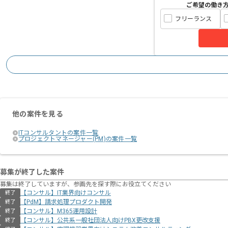
ご希望の働き
フリーランス
他の案件を見る
ITコンサルタントの案件一覧
プロジェクトマネージャー(PM)の案件一覧
募集が終了した案件
募集は終了していますが、参画先を探す際にお役立てください
【コンサル】IT業界向けコンサル
終了
【PdM】請求処理プロダクト開発
終了
【コンサル】M365運用設計
終了
【コンサル】公共系一般社団法人向けPBX更改支援
終了