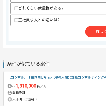
商談回数
1回
どれくらい裁量権がある?
その他募集要項
募集人数
1人
作業開始日
2026/04/01
正社員求人との違いは?
詳し
受託開発、システムエンジニアリングサ
エージェントからのコ
を展開している企業でございます。
メント
今回は大手カーリース向けリースパッケ
に携わっていただきます。
条件が似ている案件
コンサルとしての実務経験を活かしたい
【コンサル】IT業界向けGraphDB導入開発支援コンサルティン
基本的には一部リモートでの作業を見込
1,310,000
〜
円／月
業務委託
大手町（東京都）