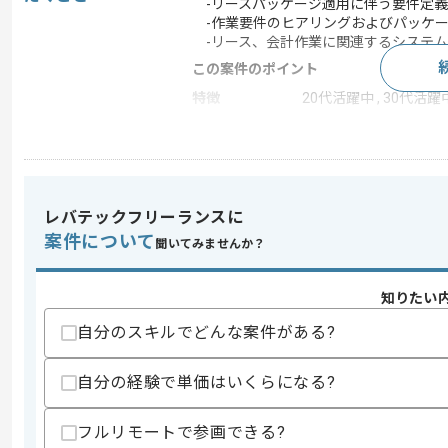
-リースパッケージ適用に伴う要件定義
-作業要件のヒアリングおよびパッケー
-リース、会計作業に関連するシステム
この案件のポイント
特徴
20代活躍中 , 30代活躍中
求めるスキル
スキル
・要件定義経験
レバテックフリーランスに
・リース作業に関する知見
案件について
・会計作業に関する知見
聞いてみませんか？
歓迎スキル
・リースパッケージの導入、適用経験
知りたい
・カーリース業界におけるシステム開発
自分のスキルでどんな案件がある?
スキルに不安がある方へ
上記に似た経験やスキルをお持ちであれば申
自分の経験で単価はいくらになる?
フルリモートで参画できる?