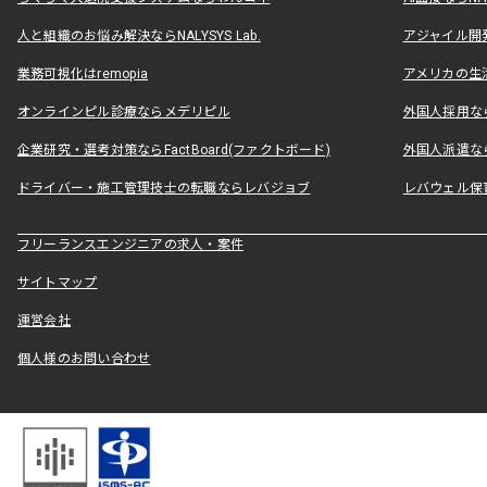
人と組織のお悩み解決ならNALYSYS Lab.
アジャイル開発なら
業務可視化はremopia
アメリカの生活
オンラインピル診療ならメデリピル
外国人採用ならLe
企業研究・選考対策ならFactBoard(ファクトボード)
外国人派遣なら
ドライバー・施工管理技士の転職ならレバジョブ
レバウェル保
フリーランスエンジニアの求人・案件
サイトマップ
運営会社
個人様のお問い合わせ