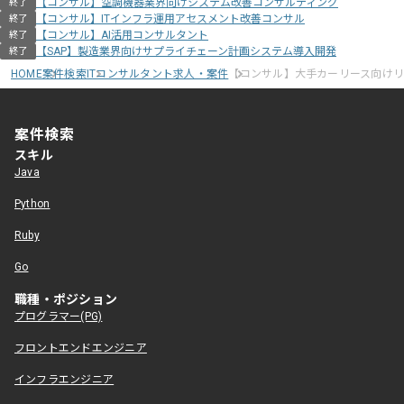
【コンサル】空調機器業界向けシステム改善コンサルティング
終了
【コンサル】ITインフラ運用アセスメント改善コンサル
終了
【コンサル】AI活用コンサルタント
終了
【SAP】製造業界向けサプライチェーン計画システム導入開発
終了
HOME
案件検索
ITコンサルタント求人・案件
【コンサル】大手カーリース向け
案件検索
スキル
Java
Python
Ruby
Go
職種・ポジション
プログラマー(PG)
フロントエンドエンジニア
インフラエンジニア