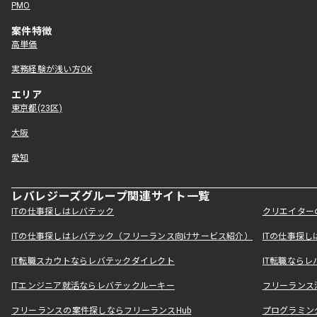
PMO
案件特徴
高単価
実務経験が浅い方OK
エリア
東京都(23区)
大阪
愛知
レバレジーズグループ関連サイト一覧
ITの仕事探しはレバテック
クリエイター
ITの仕事探しはレバテック（フリーランス向けサービス紹介）
ITの仕事探
IT転職スカウトならレバテックダイレクト
IT転職なら
ITエンジニア就活ならレバテックルーキー
フリーランス
フリーランスの案件探しならフリーランスHub
プログラミン