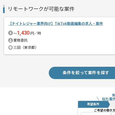
リモートワークが可能な案件
【ナイトレジャー業界向け】TikTok動画編集の求人・案件
1,430
〜
円／時
業務委託
三田（東京都）
条件を絞って案件を探す
似た案
希望条件
ご希望の働き