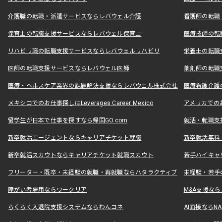
介護職の転職・派遣サービスならレバウェル介護
看護師の転職
保育士の転職支援サービスならレバウェル保育士
医療技師の転
リハビリ職の転職支援サービスならレバウェルリハビリ
栄養士の転職
医師の転職支援サービスならレバウェル医師
薬剤師の転職
医療・ヘルスケア業界の課題解決支援ならレバウェル株式会社
医療看護介護の
メキシコでのお仕事探しはLeverages Career Mexico
アメリカでのお仕事
留学生が日本で仕事を探すなら帰国GO.com
就活・転職支
新卒就活エージェントならキャリアチケット就職
新卒就活無料
新卒就活スカウトならキャリアチケット就職スカウト
若手ハイキャ
フリーター・既卒・未経験の就職・再就職ならハタラクティブ
未経験・若手
障がい者雇用ならワークリア
M&A支援な
らくらく入退院支援システムならわんコネ
AI面接ならNAL