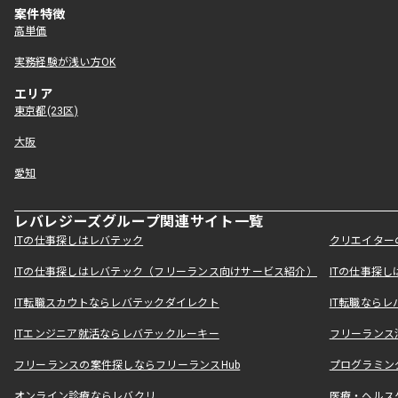
案件特徴
高単価
実務経験が浅い方OK
エリア
東京都(23区)
大阪
愛知
レバレジーズグループ関連サイト一覧
ITの仕事探しはレバテック
クリエイター
ITの仕事探しはレバテック（フリーランス向けサービス紹介）
ITの仕事探
IT転職スカウトならレバテックダイレクト
IT転職なら
ITエンジニア就活ならレバテックルーキー
フリーランス
フリーランスの案件探しならフリーランスHub
プログラミン
オンライン診療ならレバクリ
医療・ヘルス