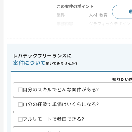
この案件のポイント
業界
人材･教育
業務内容
グラフィックデザイン
特徴
新規立ち上げ , 長期プ
レバテックフリーランスに
求めるスキル
スキル
案件について
・YouTube動画の撮影から編集までの
聞いてみませんか？
歓迎スキル
知りたい
・ディレクションの実務経験
・AIを用いた動画制作経験
自分のスキルでどんな案件がある?
スキルに不安がある方へ
自分の経験で単価はいくらになる?
上記に似た経験やスキルをお持ちであれば申
フルリモートで参画できる?
商談回数
1回