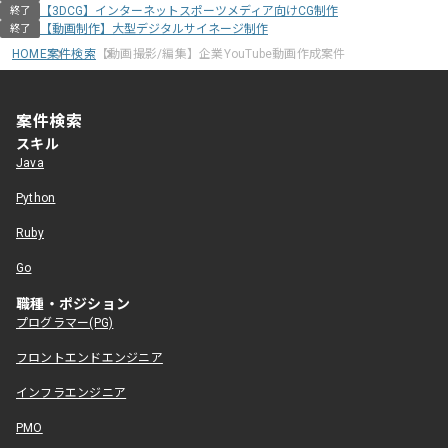
【3DCG】インターネットスポーツメディア向けCG制作
終了
【動画制作】大型デジタルサイネージ制作
終了
HOME
案件検索
【動画撮影/編集】企業YouTube動画作成案件
案件検索
スキル
Java
Python
Ruby
Go
職種・ポジション
プログラマー(PG)
フロントエンドエンジニア
インフラエンジニア
PMO