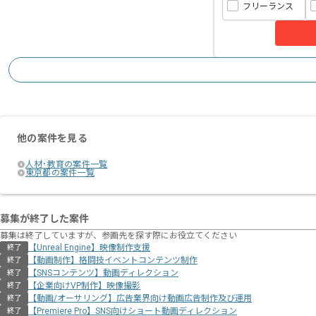
フリーランス
他の案件を見る
人材･教育の案件一覧
東京都の案件一覧
募集が終了した案件
募集は終了していますが、参画先を探す際にお役立てください
【Unreal Engine】映像制作支援
終了
【動画制作】格闘技イベントコンテンツ制作
終了
【SNSコンテンツ】動画ディレクション
終了
【企業向けVP制作】映像撮影
終了
【動画/オーサリング】広告業界向け動画広告制作及び運用
終了
【Premiere Pro】SNS向けショート動画ディレクション
終了