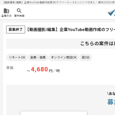
【動画撮影/編集】企業YouTube動画作成案件| ITフリーランスエンジニアの求人・案件(2026/08
企業の方
案件検索
【動画撮影/編集】企業YouTube動画作成のフ
募集終了
こちらの案件は
リモートOK
副業・複業
オンライン商談OK
週3日
単価
4,680
〜
円／時
あ
募