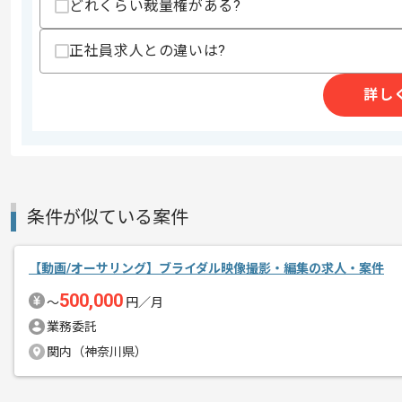
どれくらい裁量権がある?
その他募集要項
募集人数
1人
作業開始日
2026/04/02
正社員求人との違いは?
詳し
コンサルタント特化の転職なサービスを
エージェントからのコ
メント
今回は、自社サイト動画制作案件に携わ
動画クリエイターのご経験を活かしたい
条件が似ている案件
基本的にはフルリモートでの作業を見込
【動画/オーサリング】ブライダル映像撮影・編集の求人・案件
500,000
プロジェクトは長期を想定しており、
〜
円／月
中長期的に腰をすえての
業務委託
参画を希望される方にはお勧めの案件と
関内（神奈川県）