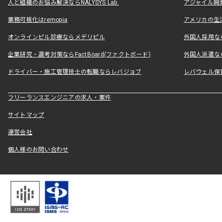
人と組織のお悩み解決ならNALYSYS Lab.
アジャイル開発なら
業務可視化はremopia
アメリカの生活
オンラインピル診療ならメデリピル
外国人採用ならLe
企業研究・選考対策ならFactBoard(ファクトボード)
外国人派遣なら
ドライバー・施工管理技士の転職ならレバジョブ
レバウェル保
フリーランスエンジニアの求人・案件
サイトマップ
運営会社
個人様のお問い合わせ